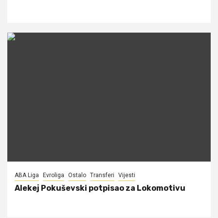
ABA Liga
Evroliga
Ostalo
Transferi
Vijesti
Alekej Pokuševski potpisao za Lokomotivu