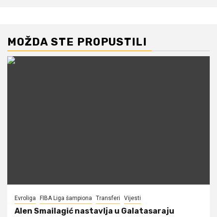
MOŽDA STE PROPUSTILI
Evroliga
FIBA Liga šampiona
Transferi
Vijesti
Alen Smailagić nastavlja u Galatasaraju