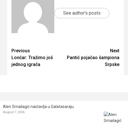
See author's posts
Continue
Previous
Next
Lončar: Tražimo još
Pantić pojačao šampiona
Reading
jednog igrača
Srpske
Alen Smailagić nastavlja u Galatasaraju
August 7, 2026