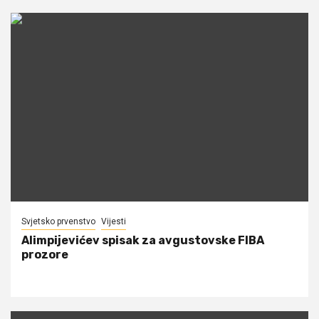
Svjetsko prvenstvo
Vijesti
Alimpijevićev spisak za avgustovske FIBA
prozore