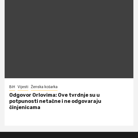
BiH
Vijesti
Ženska košarka
Odgovor Orlovima: ​Ove tvrdnje su u
potpunosti netačne i ne odgovaraju
činjenicama