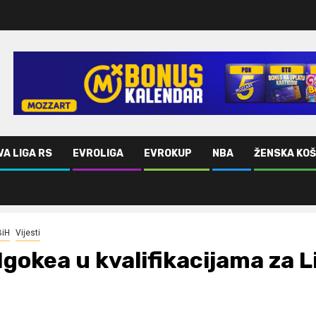
VA LIGA RS
EVROLIGA
EVROKUP
NBA
ŽENSKA KO
BiH
Vijesti
Igokea u kvalifikacijama za 