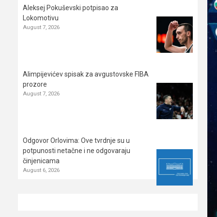
Aleksej Pokuševski potpisao za
Lokomotivu
August 7, 2026
Alimpijevićev spisak za avgustovske FIBA
prozore
August 7, 2026
Odgovor Orlovima: ​Ove tvrdnje su u
potpunosti netačne i ne odgovaraju
činjenicama
August 6, 2026