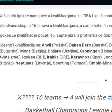
Košarkaši Igokee nastupiće u kvalifikacijama za FIBA Ligu šampi
Učestvaće ukupno 16 timova u kvalifikacijama, a samo četiri će ić
Igokea će kvalifikacije početi 15. septembra, a protivnika će dobiti 
Učesnici kvalifikacija su:
Anvil
(Poljska),
Baken Bers
(Danska),
B
(Bugarska),
Mons
(Belgija),
Dnjipro
(Ukrajina),
Groningen
(Holan
Aviv
(Izrael),
Igokea
(BIH),
Iraklis
(GRE),
Keravnos
(Kipar),
Lond
Britanija),
Neptunas
(Litvanija),
Sporting
(Portugal),
Cmoki-Mins
⚔???? 16 teams ➡ 4 will join the
#
— Basketball Champions League 