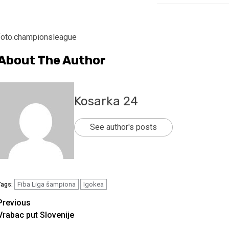
foto.championsleague
About The Author
Kosarka 24
See author's posts
Fiba Liga šampiona
Igokea
Tags:
Continue
Previous
Vrabac put Slovenije
Reading