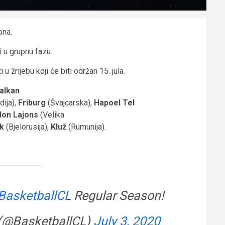
ona.
i u grupnu fazu.
u žrijebu koji će biti održan 15. jula.
alkan
dija),
Friburg
(Švajcarska),
Hapoel Tel
on Lajons
(Velika
k
(Bjelorusija),
Kluž
(Rumunija).
BasketballCL
Regular Season!
(@BasketballCL)
July 3, 2020