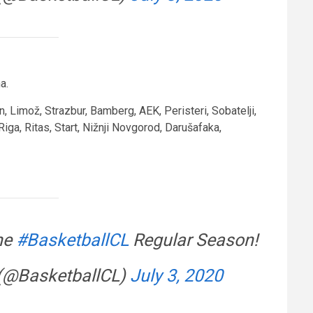
a.
, Limož, Strazbur, Bamberg, AEK, Peristeri, Sobatelji,
iga, Ritas, Start, Nižnji Novgorod, Darušafaka,
the
#BasketballCL
Regular Season!
(@BasketballCL)
July 3, 2020