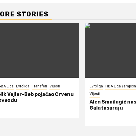
ORE STORIES
ABA Liga
Evroliga
Transferi
Vijesti
Evroliga
FIBA Liga šampio
Nik Vejler-Beb pojačao Crvenu
Vijesti
zvezdu
Alen Smailagić nas
Galatasaraju