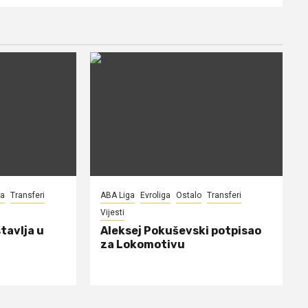
na
Transferi
ABA Liga
Evroliga
Ostalo
Transferi
Vijesti
tavlja u
Aleksej Pokuševski potpisao
za Lokomotivu