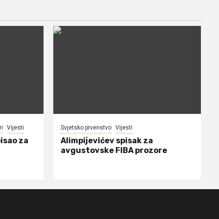
ri
Vijesti
Svjetsko prvenstvo
Vijesti
isao za
Alimpijevićev spisak za
avgustovske FIBA prozore