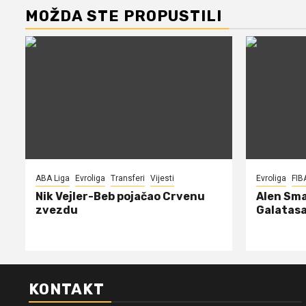
MOŽDA STE PROPUSTILI
ABA Liga
Evroliga
Transferi
Vijesti
Evroliga
FIB
Nik Vejler-Beb pojačao Crvenu
Alen Sma
zvezdu
Galatasa
KONTAKT