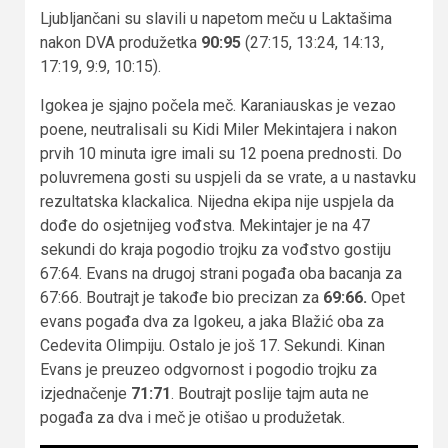
Ljubljančani su slavili u napetom meču u Laktašima
nakon DVA produžetka
90:95
(27:15, 13:24, 14:13,
17:19, 9:9, 10:15).
Igokea je sjajno počela meč. Karaniauskas je vezao
poene, neutralisali su Kidi Miler Mekintajera i nakon
prvih 10 minuta igre imali su 12 poena prednosti. Do
poluvremena gosti su uspjeli da se vrate, a u nastavku
rezultatska klackalica. Nijedna ekipa nije uspjela da
dođe do osjetnijeg vođstva. Mekintajer je na 47
sekundi do kraja pogodio trojku za vođstvo gostiju
67:64. Evans na drugoj strani pogađa oba bacanja za
67:66. Boutrajt je takođe bio precizan za
69:66.
Opet
evans pogađa dva za Igokeu, a jaka Blažić oba za
Cedevita Olimpiju. Ostalo je još 17. Sekundi. Kinan
Evans je preuzeo odgvornost i pogodio trojku za
izjednačenje
71:71
. Boutrajt poslije tajm auta ne
pogađa za dva i meč je otišao u produžetak.