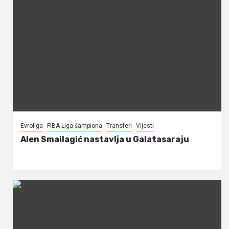
Evroliga
FIBA Liga šampiona
Transferi
Vijesti
Alen Smailagić nastavlja u Galatasaraju