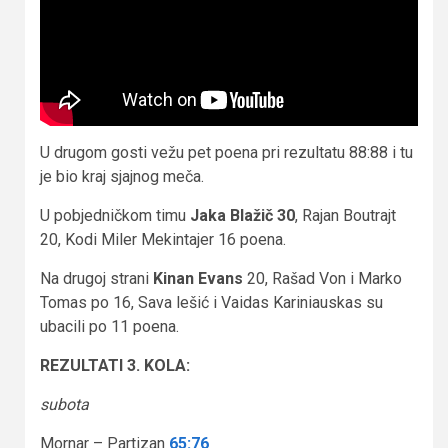
U drugom gosti vežu pet poena pri rezultatu 88:88 i tu
je bio kraj sjajnog meča.
U pobjedničkom timu
Jaka Blažič 30
, Rajan Boutrajt
20, Kodi Miler Mekintajer 16 poena.
Na drugoj strani
Kinan Evans
20, Rašad Von i Marko
Tomas po 16, Sava lešić i Vaidas Kariniauskas su
ubacili po 11 poena.
REZULTATI 3. KOLA:
subota
Mornar – Partizan
65:76