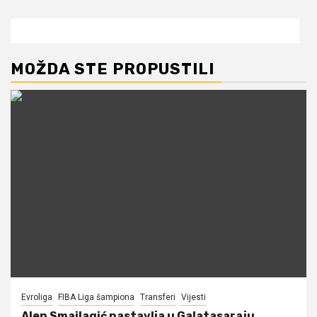
MOŽDA STE PROPUSTILI
Evroliga
FIBA Liga šampiona
Transferi
Vijesti
Alen Smailagić nastavlja u Galatasaraju