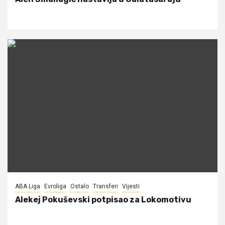
ABA Liga
Evroliga
Ostalo
Transferi
Vijesti
Alekej Pokuševski potpisao za Lokomotivu