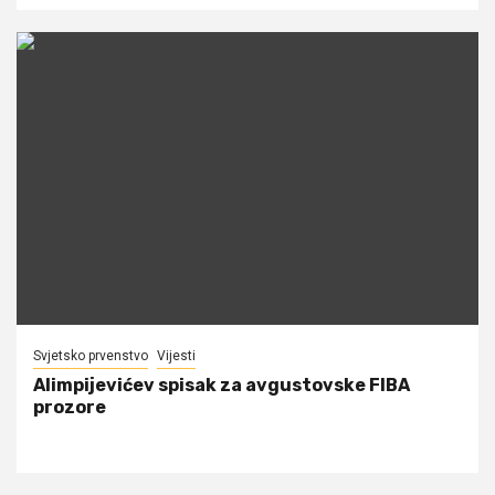
Svjetsko prvenstvo
Vijesti
Alimpijevićev spisak za avgustovske FIBA
prozore