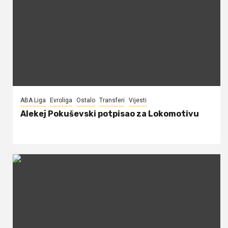
ABA Liga
Evroliga
Ostalo
Transferi
Vijesti
Alekej Pokuševski potpisao za Lokomotivu