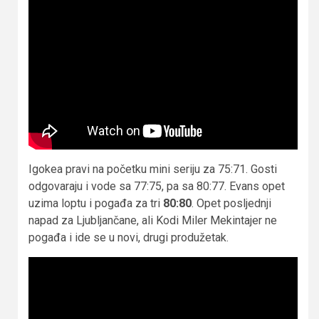
Igokea pravi na početku mini seriju za 75:71. Gosti
odgovaraju i vode sa 77:75, pa sa 80:77. Evans opet
uzima loptu i pogađa za tri
80:80
. Opet posljednji
napad za Ljubljančane, ali Kodi Miler Mekintajer ne
pogađa i ide se u novi, drugi produžetak.