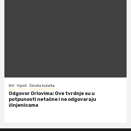
BiH
Vijesti
Ženska košarka
Odgovor Orlovima: ​Ove tvrdnje su u
potpunosti netačne i ne odgovaraju
činjenicama