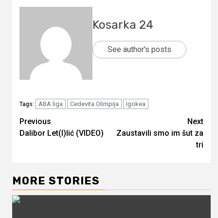
Kosarka 24
See author's posts
ABA liga
Cedevita Olimpija
Igokea
Tags:
Continue
Previous
Next
Dalibor Let(I)lić (VIDEO)
Zaustavili smo im šut za
Reading
tri
MORE STORIES