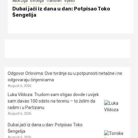
ABA Liga
Evroliga
Transferi
Vijesti
Dubai jači iz dana u dan: Potpisao Toko
Šengelija
Odgovor Orlovima: ​Ove tvrdnje su u potpunosti netačne i ne
odgovaraju činjenicama
August 6, 2026
Luka Vildoza: Trudom sam stigao dovde i uvijek
sam davao 100 odsto na terenu – to želim da
radim i u Partizanu
August 6, 2026
Dubai jači iz dana u dan: Potpisao Toko
Šengelija
August 6, 2026