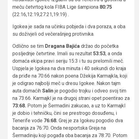
meču četvrtog kola FIBA Lige šampiona
80:75
(22:16,12:19,27:21,19:19) .
Igokea je sada na učinku pobjeda i dva poraza, a oba
su doživjeli od večerašnjeg protivnika.
Odlično se tim
Dragana Bajića
držao do početka
posljednje četvrtine. Imali su rezultat
53:53
, a onda
domaća ekipa pravi seriju 15:3 i tu su prelomili meč.
Uspjela je Igokea na dva minuta i 40 sekundi do kraja
da priđe na 70:66 nakon poena Džekija Karmajkla, koji
je odigrao najbolji meč u dresu Igokee. Nakon tajm
auta domaćih
Salin
je pogodio trojku i odveo svoj tim
na 73:66. Karmajkl je na drugoj strani opet poentirao za
73:68.
Potom je Šermadini zakucao, a uz to Karmajkl
je dobio i tehničku, čini se prestrogo dosuđenu, i
Tenerife vode
76:68.
Grej je za Igokeu pogodio dva
bacanja za 76:70. Onda nesportska Greja na
Šermadiniju koji pogađa oba bacanja za 78:70. Potom