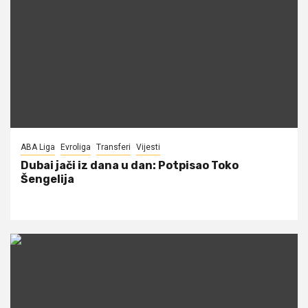
ABA Liga
Evroliga
Transferi
Vijesti
Dubai jači iz dana u dan: Potpisao Toko
Šengelija