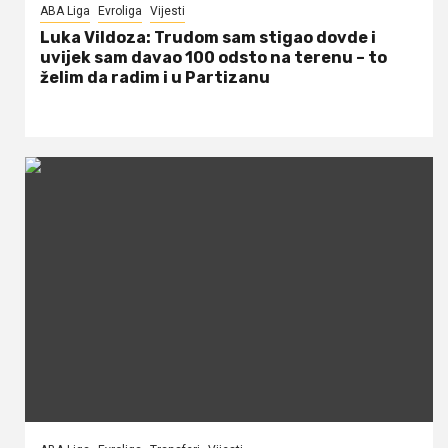
ABA Liga
Evroliga
Vijesti
Luka Vildoza: Trudom sam stigao dovde i
uvijek sam davao 100 odsto na terenu – to
želim da radim i u Partizanu