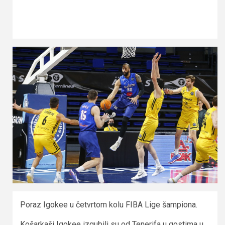
Poraz Igokee u četvrtom kolu FIBA Lige šampiona.
Košarkaši Igokee izgubili su od Tenerifa u gostima u