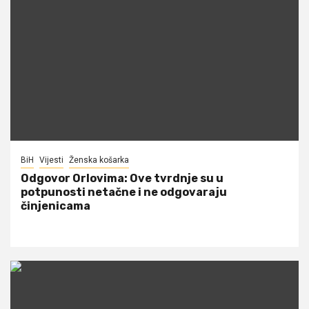
BiH
Vijesti
Ženska košarka
Odgovor Orlovima: ​Ove tvrdnje su u
potpunosti netačne i ne odgovaraju
činjenicama