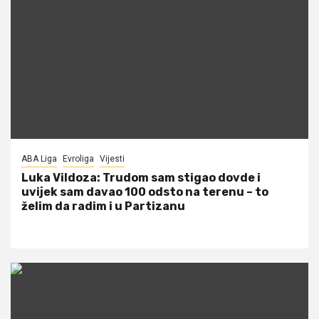
ABA Liga
Evroliga
Vijesti
Luka Vildoza: Trudom sam stigao dovde i
uvijek sam davao 100 odsto na terenu – to
želim da radim i u Partizanu