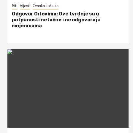
BiH
Vijesti
Ženska košarka
Odgovor Orlovima: ​Ove tvrdnje su u
potpunosti netačne i ne odgovaraju
činjenicama