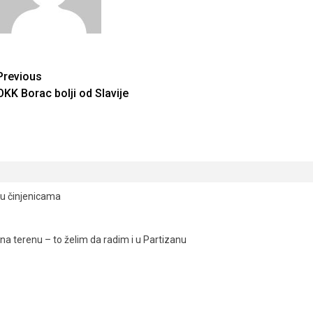
Continue
Previous
OKK Borac bolji od Slavije
Reading
ju činjenicama
a terenu – to želim da radim i u Partizanu