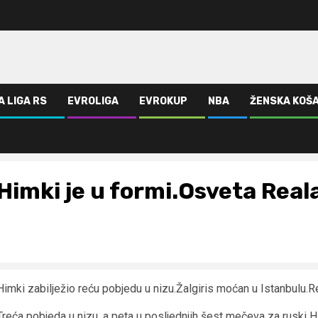
A LIGA RS
EVROLIGA
EVROKUP
NBA
ŽENSKA KOŠ
Himki je u formi.Osveta Real
Himki zabilježio reću pobjedu u nizu.Žalgiris moćan u Istanbulu.R
Treća pobjeda u nizu, a peta u posljednjih šest mečeva za ruski Hi