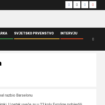
Facebook
Twitter
Instagram
Youtub
ARKA
SVJETSKO PRVENSTVO
INTERVJU
a
eal razbio Barselonu
mki. U petak uveče su u 23.kolu Evrolige pobijedili