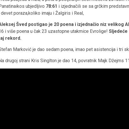
Panatinaikos ubjedljivo
78:61
i izjednačili se sa grčkim predsta
i devet poraza,koliko imaju i Žalgiris i Real,
Aleksej Šved postigao je 20 poena i izjednačio niz velikog 
16 i više poena u čak 23 uzastopne utakmice Evrolige!
Sljedeće 
taj rekord.
Stefan Marković je dao sedam poena, imao pet asistencija i tri s
Na drugoj strani Kris Singlton je dao 14, povratnik Majk Džejms 