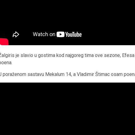
Žalgiris je slavio u gostima kod najgoreg tima ove sezone, Efesa
poena.
U poraženom sastavu Mekalum 14, a Vladimir Štimac osam poen