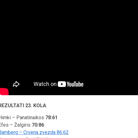
REZULTATI 23. KOLA
:
Himki – Panatinaikos
78:61
Efes – Žalgiris
70:86
Bamberg – Crvena zvezda 86:62