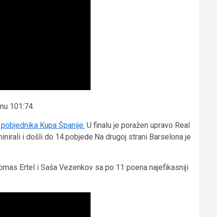
nu 101:74.
m pobjednika Kupa Španije.
U finalu je poražen upravo Real
nirali i došli do 14.pobjede.Na drugoj strani Barselona je
Tomas Ertel i Saša Vezenkov sa po 11 poena najefikasniji