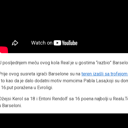
U posljednjem meču ovog kola Real je u gostima “razbio” Barselo
Prije ovog susreta igrači Barselone su na
teren izašli sa trofejo
i to kao da je dalo dodatni motiv momcima Pabla Lasa,koji su domi
i 16.put poražena u Evroligi.
Džejsi Kerol sa 18 i Entoni Rendolf sa 16 poena najbolji u Realu.
u Barseloni.