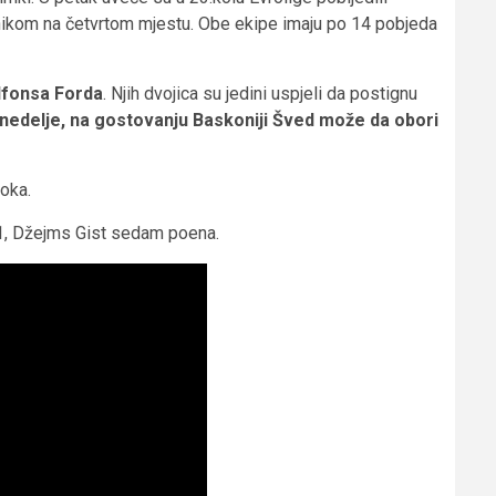
vnikom na četvrtom mjestu. Obe ekipe imaju po 14 pobjeda
Alfonsa Forda
. Njih dvojica su jedini uspjeli da postignu
nedelje, na gostovanju Baskoniji Šved može da obori
koka.
11, Džejms Gist sedam poena.