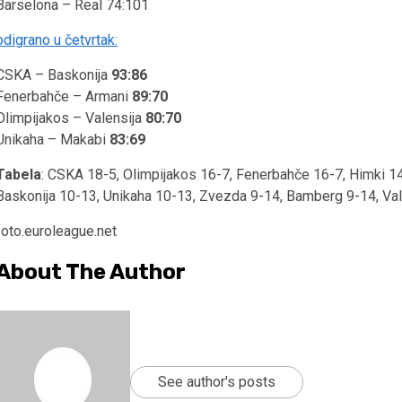
Barselona – Real 74:101
odigrano u četvrtak:
CSKA – Baskonija
93:86
Fenerbahče – Armani
89:70
Olimpijakos – Valensija
80:70
Unikaha – Makabi
83:69
Tabela
: CSKA 18-5, Olimpijakos 16-7, Fenerbahče 16-7, Himki 14
Baskonija 10-13, Unikaha 10-13, Zvezda 9-14, Bamberg 9-14, Vale
foto.euroleague.net
About The Author
See author's posts