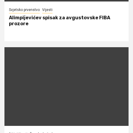
Svjetsko prvenstvo
Vijesti
Alimpijevićev spisak za avgustovske FIBA
prozore