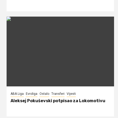
ABA Liga
Evroliga
Ostalo
Transferi
Vijesti
Aleksej Pokuševski potpisao za Lokomotivu