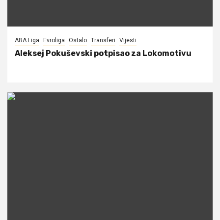
ABA Liga
Evroliga
Ostalo
Transferi
Vijesti
Aleksej Pokuševski potpisao za Lokomotivu