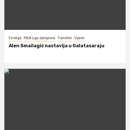
Evroliga
FIBA Liga šampiona
Transferi
Vijesti
Alen Smailagić nastavlja u Galatasaraju