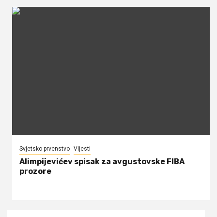
Svjetsko prvenstvo
Vijesti
Alimpijevićev spisak za avgustovske FIBA
prozore