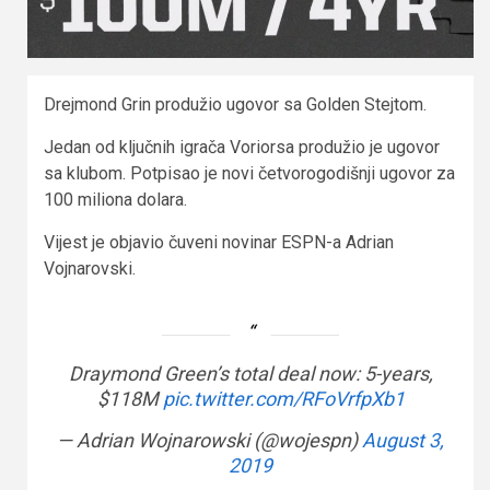
Drejmond Grin produžio ugovor sa Golden Stejtom.
Jedan od ključnih igrača Voriorsa produžio je ugovor
sa klubom. Potpisao je novi četvorogodišnji ugovor za
100 miliona dolara.
Vijest je objavio čuveni novinar ESPN-a Adrian
Vojnarovski.
Draymond Green’s total deal now: 5-years,
$118M
pic.twitter.com/RFoVrfpXb1
— Adrian Wojnarowski (@wojespn)
August 3,
2019