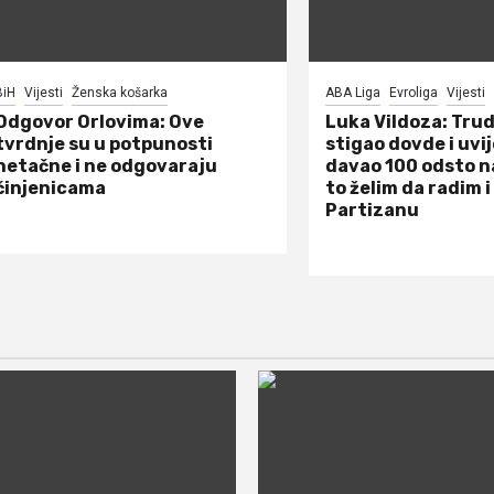
BiH
Vijesti
Ženska košarka
ABA Liga
Evroliga
Vijesti
Odgovor Orlovima: ​Ove
Luka Vildoza: Tru
tvrdnje su u potpunosti
stigao dovde i uvi
netačne i ne odgovaraju
davao 100 odsto n
činjenicama
to želim da radim i
Partizanu