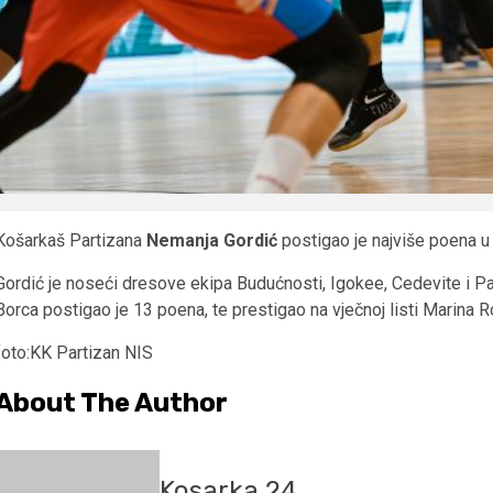
Košarkaš Partizana
Nemanja Gordić
postigao je najviše poena u i
Gordić je noseći dresove ekipa Budućnosti, Igokee, Cedevite i P
Borca postigao je 13 poena, te prestigao na vječnoj listi Marina R
foto:KK Partizan NIS
About The Author
Kosarka 24