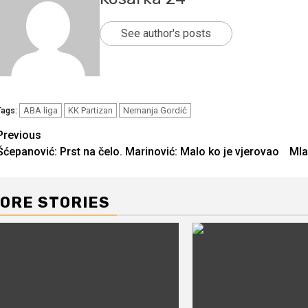
See author's posts
ABA liga
KK Partizan
Nemanja Gordić
Tags:
Continue
Previous
Šćepanović: Prst na čelo. Marinović: Malo ko je vjerovao
Mla
Reading
ORE STORIES