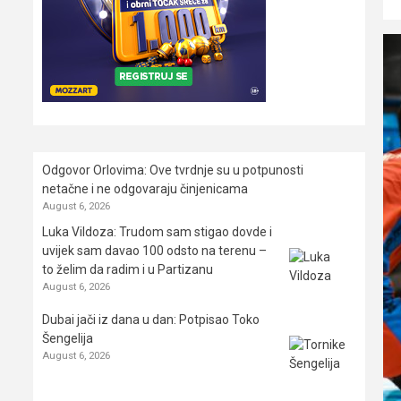
Odgovor Orlovima: ​Ove tvrdnje su u potpunosti
netačne i ne odgovaraju činjenicama
August 6, 2026
Luka Vildoza: Trudom sam stigao dovde i
uvijek sam davao 100 odsto na terenu –
to želim da radim i u Partizanu
August 6, 2026
Dubai jači iz dana u dan: Potpisao Toko
Šengelija
August 6, 2026