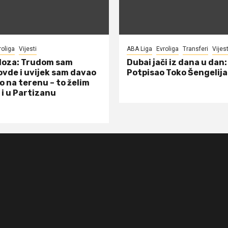
roliga
Vijesti
ABA Liga
Evroliga
Transferi
Vijest
doza: Trudom sam
Dubai jači iz dana u dan:
ovde i uvijek sam davao
Potpisao Toko Šengelija
o na terenu – to želim
 i u Partizanu