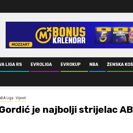
VA LIGA RS
EVROLIGA
EVROKUP
NBA
ŽENSKA KO
ABA Liga
Vijesti
Gordić je najbolji strijelac AB