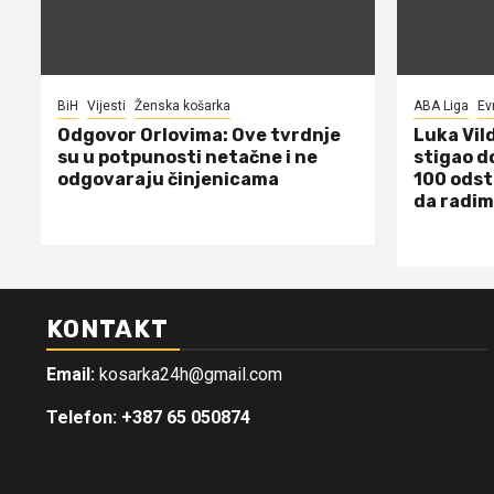
BiH
Vijesti
Ženska košarka
ABA Liga
Ev
Odgovor Orlovima: ​Ove tvrdnje
Luka Vil
su u potpunosti netačne i ne
stigao d
odgovaraju činjenicama
100 odst
da radim
KONTAKT
Email:
kosarka24h@gmail.com
Telefon: +387 65 050874