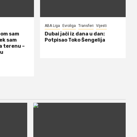
ABA Liga
Evroliga
Transferi
Vijesti
dom sam
Dubai jači iz dana u dan:
jek sam
Potpisao Toko Šengelija
a terenu –
 u