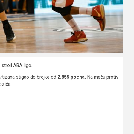
stroji ABA lige.
artizana stigao do brojke od
2.855 poena.
Na meču protiv
ozića.