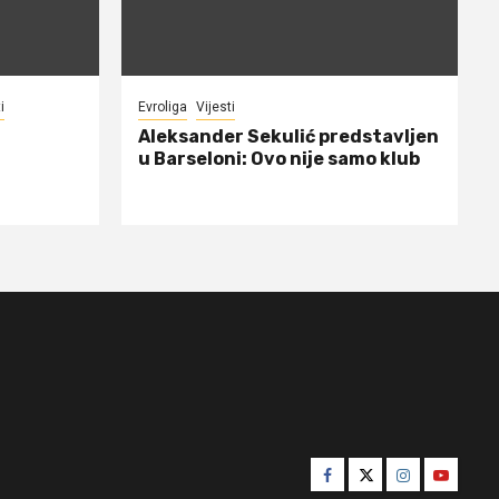
i
Evroliga
Vijesti
Aleksander Sekulić predstavljen
u Barseloni: Ovo nije samo klub
Facebook
Twitter
Instagram
Youtube