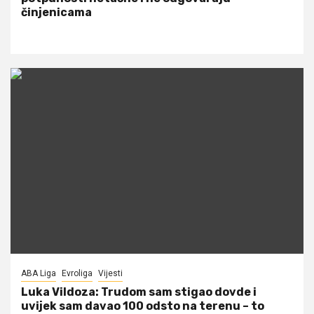
činjenicama
ABA Liga
Evroliga
Vijesti
Luka Vildoza: Trudom sam stigao dovde i
uvijek sam davao 100 odsto na terenu – to