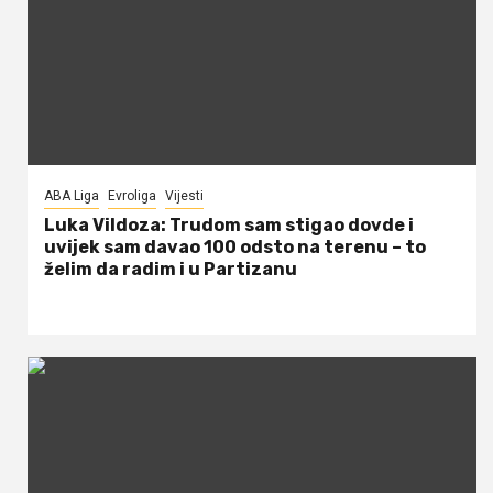
ABA Liga
Evroliga
Vijesti
Luka Vildoza: Trudom sam stigao dovde i
uvijek sam davao 100 odsto na terenu – to
želim da radim i u Partizanu