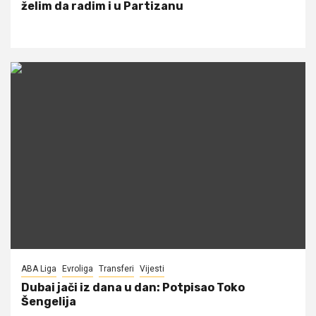
želim da radim i u Partizanu
ABA Liga
Evroliga
Transferi
Vijesti
Dubai jači iz dana u dan: Potpisao Toko
Šengelija