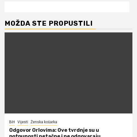
MOŽDA STE PROPUSTILI
BiH
Vijesti
Ženska košarka
Odgovor Orlovima: ​Ove tvrdnje su u
potpunosti netačne i ne odgovaraju