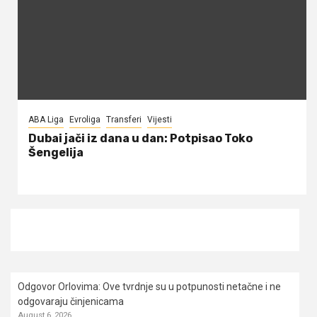
ABA Liga
Evroliga
Transferi
Vijesti
Dubai jači iz dana u dan: Potpisao Toko
Šengelija
Odgovor Orlovima: ​Ove tvrdnje su u potpunosti netačne i ne
odgovaraju činjenicama
August 6, 2026