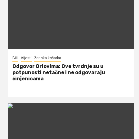
BiH
Vijesti
Ženska košarka
Odgovor Orlovima: ​Ove tvrdnje su u
potpunosti netačne i ne odgovaraju
činjenicama