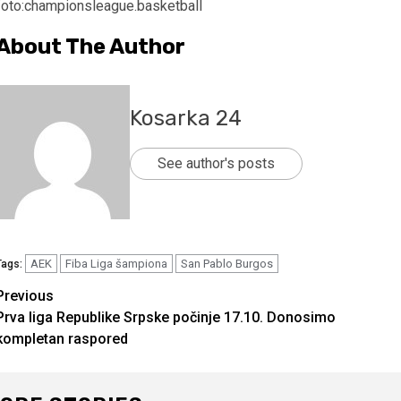
foto:championsleague.basketball
About The Author
Kosarka 24
See author's posts
AEK
Fiba Liga šampiona
San Pablo Burgos
Tags:
Continue
Previous
Prva liga Republike Srpske počinje 17.10. Donosimo
Reading
kompletan raspored