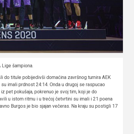
A Lige šampiona.
li do titule pobijedivši domaćina završnog turnira AEK
a su imali prdnost 24:14. Onda u drugoj se raspucao
 iz pet pokušaja, pokrenuo je svoj tim, koji je do
i u istom ritmu i u trećoj četvrtini su imali i 21 poena
avno Burgos je bio sjajan večeras. Na kraju su postigli 17