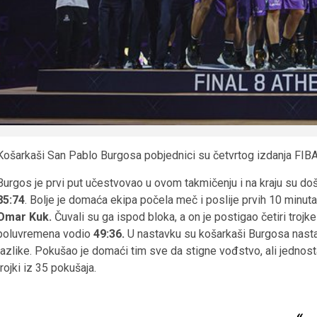
Košarkaši San Pablo Burgosa pobjednici su četvrtog izdanja FIB
Burgos je prvi put učestvovao u ovom takmičenju i na kraju su doš
85:74
. Bolje je domaća ekipa počela meč i poslije prvih 10 minut
Omar Kuk.
Čuvali su ga ispod bloka, a on je postigao četiri trojke
poluvremena vodio
49:36.
U nastavku su košarkaši Burgosa nastavil
razlike. Pokušao je domaći tim sve da stigne vođstvo, ali jednost
trojki iz 35 pokušaja.