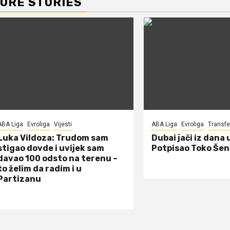
ORE STORIES
ABA Liga
Evroliga
Vijesti
ABA Liga
Evroliga
Transfe
Luka Vildoza: Trudom sam
Dubai jači iz dana 
stigao dovde i uvijek sam
Potpisao Toko Šen
davao 100 odsto na terenu –
to želim da radim i u
Partizanu