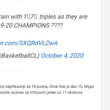
ain with 1⃣7⃣ triples as they are
9-20 CHAMPIONS ????
tter.com/SXQRdVLZwA
@BasketballCL)
October 4, 2020
je bio najefikasniji sa 18 poena, Omar Kuk je dao 15, Migel
o i prošle sezone sa Virtusom, jedan uz 11 skokova.