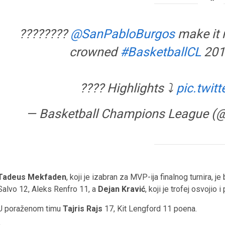
????????
@SanPabloBurgos
make it r
crowned
#BasketballCL
201
???? Highlights ⤵️
pic.twi
— Basketball Champions League (
Tadeus Mekfaden
, koji je izabran za MVP-ija finalnog turnira, 
Salvo 12, Aleks Renfro 11, a
Dejan Kravić
, koji je trofej osvoji
U poraženom timu
Tajris Rajs
17, Kit Lengford 11 poena.