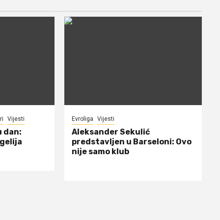
ri
Vijesti
Evroliga
Vijesti
u dan:
Aleksander Sekulić
gelija
predstavljen u Barseloni: Ovo
nije samo klub