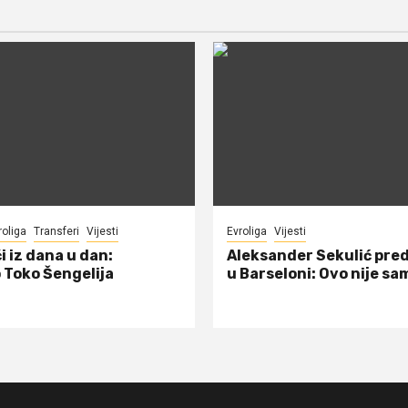
roliga
Transferi
Vijesti
Evroliga
Vijesti
i iz dana u dan:
Aleksander Sekulić pre
 Toko Šengelija
u Barseloni: Ovo nije sa