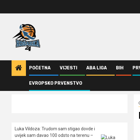
Skip
to
content
POČETNA
VIJESTI
ABA LIGA
BIH
PR
EVROPSKO PRVENSTVO
Home
Ostalo
FIBA LŠ: Burgos ŠAMPION
Luka Vildoza: Trudom sam stigao dovde i
uvijek sam davao 100 odsto na terenu –