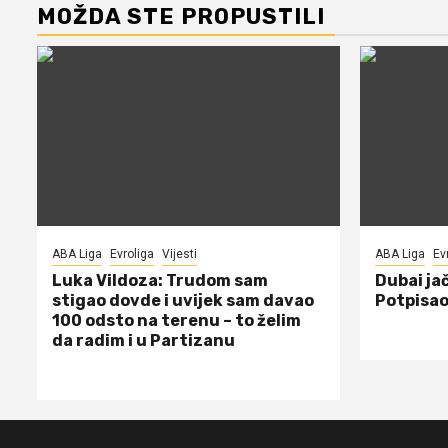
MOŽDA STE PROPUSTILI
ABA Liga
Evroliga
Vijesti
ABA Liga
Ev
Luka Vildoza: Trudom sam
Dubai jač
stigao dovde i uvijek sam davao
Potpisao
100 odsto na terenu – to želim
da radim i u Partizanu