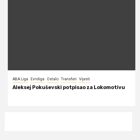
ABA Liga
Evroliga
Ostalo
Transferi
Vijesti
Aleksej Pokuševski potpisao za Lokomotivu