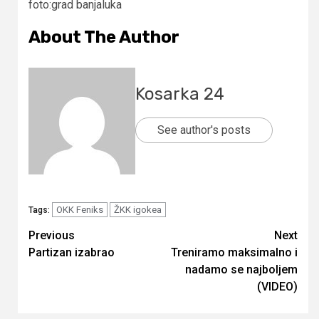
foto:grad banjaluka
About The Author
Kosarka 24
See author's posts
OKK Feniks
ŽKK igokea
Tags:
Continue
Previous
Next
Partizan izabrao
Treniramo maksimalno i
Reading
nadamo se najboljem
(VIDEO)