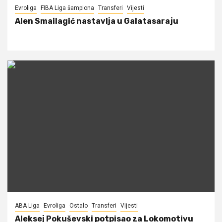
Evroliga
FIBA Liga šampiona
Transferi
Vijesti
Alen Smailagić nastavlja u Galatasaraju
ABA Liga
Evroliga
Ostalo
Transferi
Vijesti
Aleksej Pokuševski potpisao za Lokomotivu