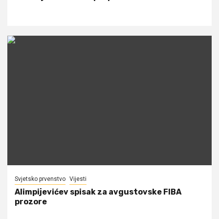
Svjetsko prvenstvo
Vijesti
Alimpijevićev spisak za avgustovske FIBA
prozore