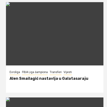
Evroliga
FIBA Liga šampiona
Transferi
Vijesti
Alen Smailagić nastavlja u Galatasaraju