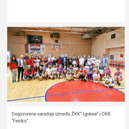
Dogovorena saradnja između ŽKK” Igokea” i OKK
“Feniks”.