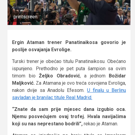
printscreen
Ergin Ataman trener Panatinaikosa govorio je
poslije osvajanja Evrolige.
Turski trener je obećao titulu Panatinaikosu. Obećano
ispunjeno. Prethodno je pet puta šampion sa ovim
timom bio
Željko Obradović
, a jednom
Božidar
Maljković.
Za Atamana je ovo treća osvojena Evroliga,
nakon dvije sa Anadolu Efesom.
U finalu u Berlinu
savladan je branilac titule Real Madrid.
“Znate da sam prije mjesec dana izgubio oca.
Njemu posvećujem ovaj trofej. Hvala navijačima
koji su nas neprestano bodrili”,
rekao je Ataman.