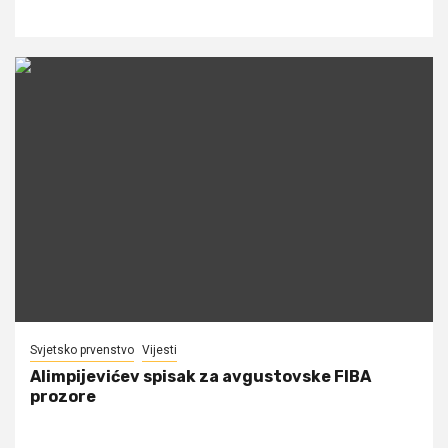
Svjetsko prvenstvo
Vijesti
Alimpijevićev spisak za avgustovske FIBA
prozore