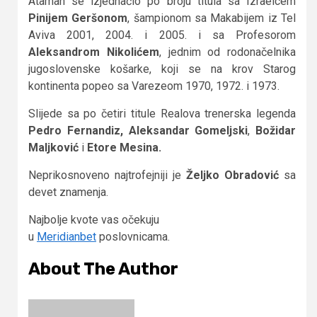
Ataman se izjednačio po broju titula sa Izraelcem
Pinijem Geršonom
, šampionom sa Makabijem iz Tel
Aviva 2001, 2004. i 2005. i sa Profesorom
Aleksandrom Nikolićem
, jednim od rodonačelnika
jugoslovenske košarke, koji se na krov Starog
kontinenta popeo sa Varezeom 1970, 1972. i 1973.
Slijede sa po četiri titule Realova trenerska legenda
Pedro Fernandiz,
Aleksandar Gomeljski
,
Božidar
Maljković
i
Etore Mesina.
Neprikosnoveno najtrofejniji je
Željko Obradović
sa
devet znamenja.
Najbolje kvote vas očekuju
u
Meridianbet
poslovnicama.
About The Author