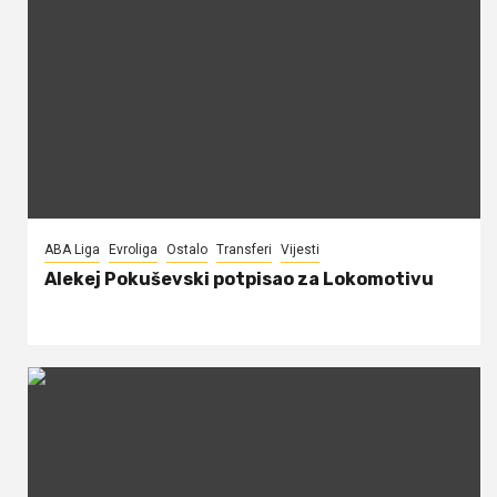
ABA Liga
Evroliga
Ostalo
Transferi
Vijesti
Alekej Pokuševski potpisao za Lokomotivu