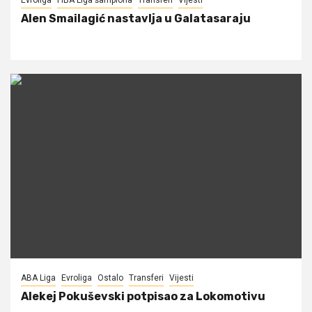
Evroliga
FIBA Liga šampiona
Transferi
Vijesti
Alen Smailagić nastavlja u Galatasaraju
ABA Liga
Evroliga
Ostalo
Transferi
Vijesti
Alekej Pokuševski potpisao za Lokomotivu