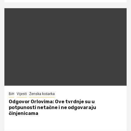
BiH
Vijesti
Ženska košarka
Odgovor Orlovima: ​Ove tvrdnje su u
potpunosti netačne i ne odgovaraju
činjenicama