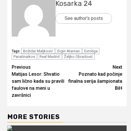
Kosarka 24
See author's posts
Božidar Maljković
Ergin Ataman
Evroliga
Tags:
Panatinaikos
Real Madrid
Željko Obradović
Continue
Previous
Next
Matijas Lesor: Shvatio
Poznato kad počinje
Reading
sam lično kada su pravili
finalna serija šampionata
faulove na meni u
BiH
završnici
MORE STORIES