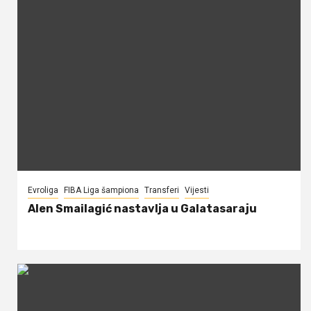
Evroliga
FIBA Liga šampiona
Transferi
Vijesti
Alen Smailagić nastavlja u Galatasaraju