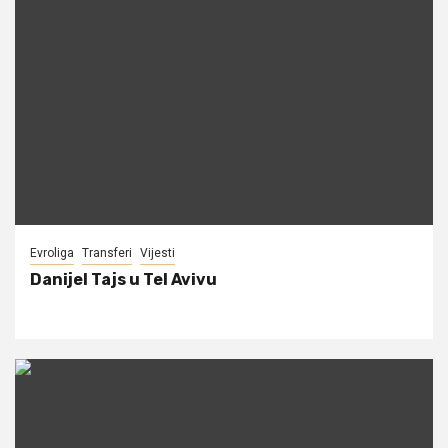
Evroliga
Transferi
Vijesti
Danijel Tajs u Tel Avivu