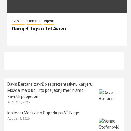
Evroliga
Transferi
Vijesti
Danijel Tajs u Tel Avivu
Davis Bertans završio reprezentativnu karijeru:
Možda malo boli što posljednji meč nismo
završili pobjedom
August 5, 2026
Igokea u Moskvi na Superkupu VTB lige
August 5, 2026