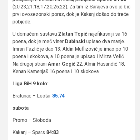
(20:23,21:18,17:20,26:22). Za tim iz Sarajeva ovo je bio
prvi ovosezonski poraz, dok je Kakanj došao do treće
pobjede.
U domaćem sastavu
Zlatan Tepić
najefikasniji sa 16
poena, dok je meč viner
Dubinski
upisao dva manje.
Imran Fazlić je dao 13, Aldin Muflizović je imao po 10
poena i skokova, a 10 poena je upisao i Mirza Velić.
Na drugoj strani
Amar Gegić
22, Almir Hasandić 18,
Kenan Kamenjaš 16 poena i 10 skokova.
Liga BiH 9.kolo:
Bratunac – Leotar
85:74
subota
Promo – Sloboda
Kakanj – Spars
84:83