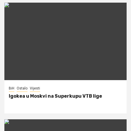
BiH
Ostalo
Vijesti
Igokea u Moskvi na Superkupu VTB lige