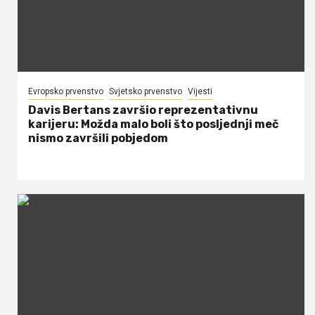
Evropsko prvenstvo
Svjetsko prvenstvo
Vijesti
Davis Bertans završio reprezentativnu
karijeru: Možda malo boli što posljednji meč
nismo završili pobjedom