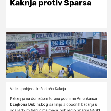
Kaknja protiv Sparsa
Velika pobjeda košarkaša Kaknja.
Kakanj je na domaćem terenu poenima Amerikanca
Džejkona Dubinskog
sa linije slobodnih bacanja u
posljednjim trenucima meča, pobijedio Sparse
84:83