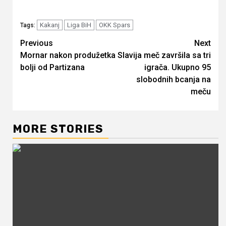
Kakanj
Liga BiH
OKK Spars
Tags:
Continue
Previous
Next
Mornar nakon produžetka
Slavija meč završila sa tri
Reading
bolji od Partizana
igrača. Ukupno 95
slobodnih bcanja na
meču
MORE STORIES