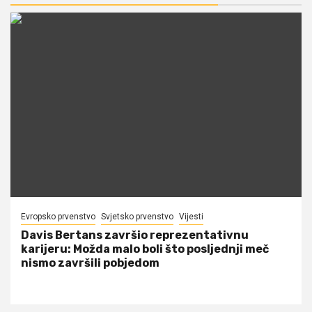
Evropsko prvenstvo
Svjetsko prvenstvo
Vijesti
Davis Bertans završio reprezentativnu
karijeru: Možda malo boli što posljednji meč
nismo završili pobjedom