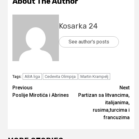
About The Author
Kosarka 24
See author's posts
ABA liga
Cedevita Olimpija
Martin Krampelj
Tags:
Continue
Previous
Next
Poslije Mirotića i Abrines
Partizan sa litvancima,
Reading
italijanima,
rusima,turcima i
francuzima