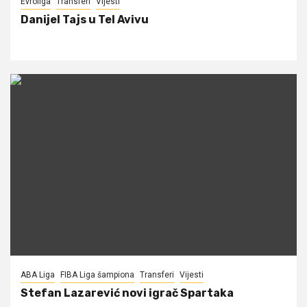
Evroliga
Transferi
Vijesti
Danijel Tajs u Tel Avivu
ABA Liga
FIBA Liga šampiona
Transferi
Vijesti
Stefan Lazarević novi igrač Spartaka