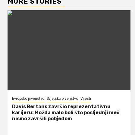
MORE STORIES
Evropsko prvenstvo
Svjetsko prvenstvo
Vijesti
Davis Bertans završio reprezentativnu
karijeru: Možda malo boli što posljednji meč
nismo završili pobjedom