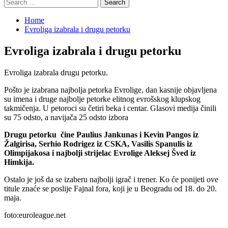
Search
for:
Home
Evroliga izabrala i drugu petorku
Evroliga izabrala i drugu petorku
Evroliga izabrala drugu petorku.
Pošto je izabrana najbolja petorka Evrolige, dan kasnije objavljena
su imena i druge najbolje petorke elitnog evrošskog klupskog
takmičenja. U petoroci su četiri beka i centar. Glasovi medija činili
su 75 odsto, a navijača 25 odsto izbora
Drugu petorku čine Paulius Jankunas i Kevin Pangos iz
Žalgirisa, Serhio Rodrigez iz CSKA, Vasilis Spanulis iz
Olimpijakosa i najbolji strijelac Evrolige Aleksej Šved iz
Himkija.
Ostalo je još da se izaberu najbolji igrač i trener. Ko će ponijeti ove
titule znaće se poslije Fajnal fora, koji je u Beogradu od 18. do 20.
maja.
foto:euroleague.net