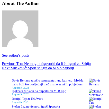
About The Author
See author's posts
Continue
Previous
Teo: Ne mogu odgovoriti da li ću igrati za Srbiju
Next
Milaković: Sport se igra da bi bio najbolji
Reading
Davis Bertans završio reprezentativnu karijeru: Možda
malo boli što posljednji meč nismo završili pobjedom
August 5, 2026
Igokea u Moskvi na Superkupu VTB lige
August 5, 2026
Danijel Tajs u Tel Avivu
August 5, 2026
Stefan Lazarević novi igrač Spartaka