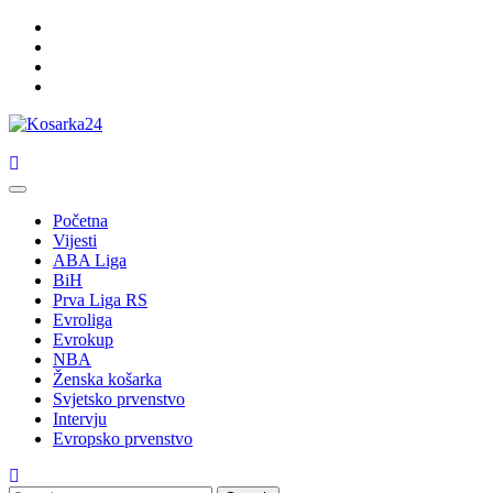
Skip
Facebook
to
Twitter
content
Instagram
Youtube
Primary
Menu
Početna
Vijesti
ABA Liga
BiH
Prva Liga RS
Evroliga
Evrokup
NBA
Ženska košarka
Svjetsko prvenstvo
Intervju
Evropsko prvenstvo