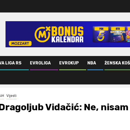
VA LIGA RS
EVROLIGA
EVROKUP
NBA
ŽENSKA KO
BiH
Vijesti
Dragoljub Vidačić: Ne, nisa