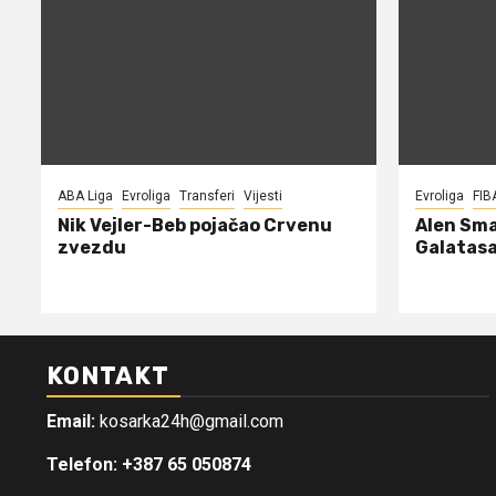
ABA Liga
Evroliga
Transferi
Vijesti
Evroliga
FIB
Nik Vejler-Beb pojačao Crvenu
Alen Sma
zvezdu
Galatasa
KONTAKT
Email:
kosarka24h@gmail.com
Telefon: +387 65 050874