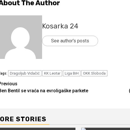
About The Author
Kosarka 24
See author's posts
Dragoljub Vidačić
KK Leotar
Liga BiH
OKK Sloboda
Tags:
Continue
Previous
Ben Bentil se vraća na evroligaške parkete
Reading
ORE STORIES