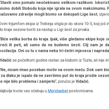
“Slavili smo pomalo neočekivano velikom razlikom. Iskoristi
nismo dobili Slobodu koja nije igrala na svom maksimumu. P
sačuvamo zdravlje mogli bismo se dokopati Lige šest
, izjav
Ovim trijumfom ekipa iz Trebinja stigla je do skora 10-5, koji još 
do kraja sezone boriti za nastup u Ligi šest za prvaka.
“Biće velika borba do kraja. Ipak, više gledamo ekipe koje su
treći ili peti, ali samo da ne budemo šesti. Cilj nam je 
oscilacija. Oni su tu s nama neka tri-četiri mjeseca i napreda
Vidačić
se početkom godine rastao sa klubom iz Tuzle, ali nije im
“Ne, nisam imao poseban motiv na ovom meču. Dok sam bio 
i za dlaku je ispalo da ne završimo put do kraja prošle sezon
te nije bilo problema i zamjerki
“, poručio je
Vidačić.
Najbolje kvote vas očekuju u
Meridianbet
poslovnicama.