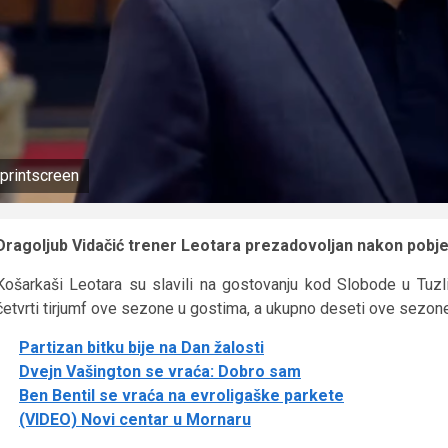
printscreen
Dragoljub Vidačić trener Leotara prezadovoljan nakon pobje
Košarkaši Leotara su slavili na gostovanju kod Slobode u Tuzli
četvrti tirjumf ove sezone u gostima, a ukupno deseti ove sezone
Partizan bitku bije na Dan žalosti
Dvejn Vašington se vraća: Dobro sam
Ben Bentil se vraća na evroligaške parkete
(VIDEO) Novi centar u Mornaru