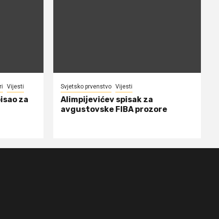
ri
Vijesti
Svjetsko prvenstvo
Vijesti
isao za
Alimpijevićev spisak za
avgustovske FIBA prozore