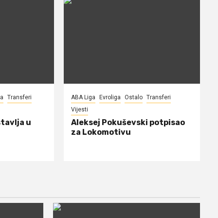
na
Transferi
ABA Liga
Evroliga
Ostalo
Transferi
Vijesti
tavlja u
Aleksej Pokuševski potpisao
za Lokomotivu