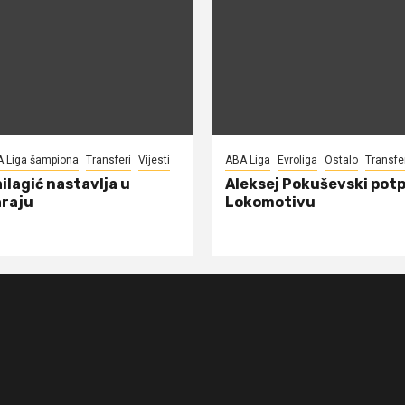
A Liga šampiona
Transferi
Vijesti
ABA Liga
Evroliga
Ostalo
Transfe
ilagić nastavlja u
Aleksej Pokuševski potp
raju
Lokomotivu