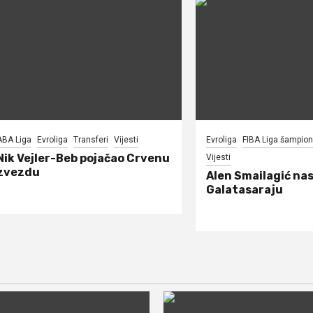
ABA Liga
Evroliga
Transferi
Vijesti
Evroliga
FIBA Liga šampio
Nik Vejler-Beb pojačao Crvenu
Vijesti
zvezdu
Alen Smailagić nas
Galatasaraju