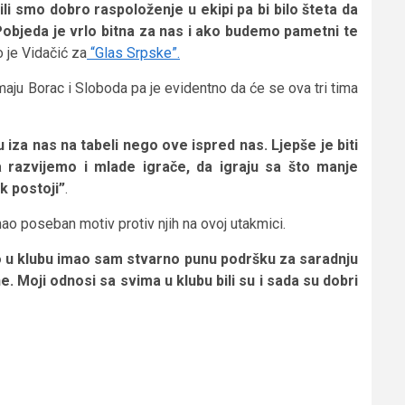
li smo dobro raspoloženje u ekipi pa bi bilo šteta da
objeda je vrlo bitna za nas i ako budemo pametni te
io je Vidačić za
“Glas Srpske”.
imaju Borac i Sloboda pa je evidentno da će se ova tri tima
 iza nas na tabeli nego ove ispred nas. Ljepše je biti
da razvijemo i mlade igrače, da igraju sa što manje
k postoji”
.
ao poseban motiv protiv njih na ovoj utakmici.
u klubu imao sam stvarno punu podršku za saradnju
e. Moji odnosi sa svima u klubu bili su i sada su dobri