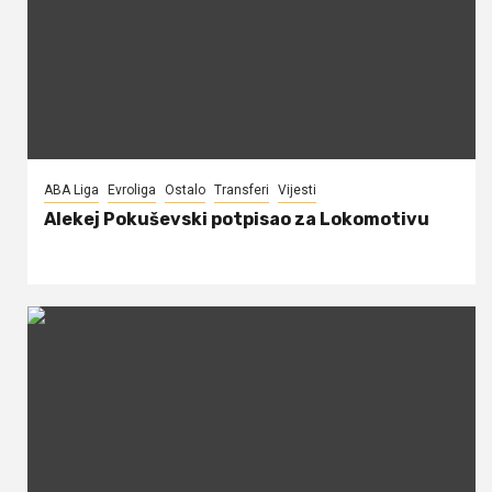
ABA Liga
Evroliga
Ostalo
Transferi
Vijesti
Alekej Pokuševski potpisao za Lokomotivu