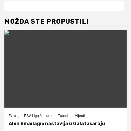
MOŽDA STE PROPUSTILI
Evroliga
FIBA Liga šampiona
Transferi
Vijesti
Alen Smailagić nastavlja u Galatasaraju