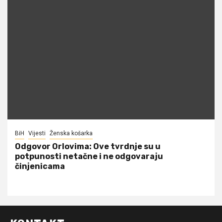
BiH
Vijesti
Ženska košarka
Odgovor Orlovima: ​Ove tvrdnje su u
potpunosti netačne i ne odgovaraju
činjenicama