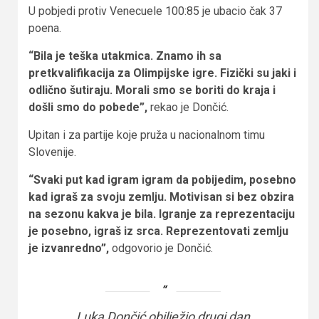
U pobјedi protiv Venecuele 100:85 je ubacio čak 37
poena.
“Bila je teška utakmica. Znamo ih sa
pretkvalifikacija za Olimpijske igre. Fizički su jaki i
odlično šutiraju. Morali smo se boriti do kraja i
došli smo do pobede”,
rekao je Dončić.
Upitan i za partije koje pruža u nacionalnom timu
Slovenije.
“Svaki put kad igram igram da pobijedim, posebno
kad igraš za svoju zemlju. Motivisan si bez obzira
na sezonu kakva je bila. Igranje za reprezentaciju
je posebno, igraš iz srca. Reprezentovati zemlju
je izvanredno”,
odgovorio je Dončić.
Luka Dončić obilježio drugi dan