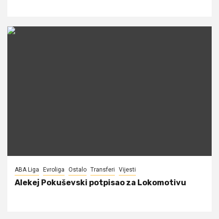
ABA Liga
Evroliga
Ostalo
Transferi
Vijesti
Alekej Pokuševski potpisao za Lokomotivu