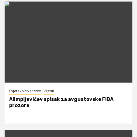
Svjetsko prvenstvo
Vijesti
Alimpijevićev spisak za avgustovske FIBA
prozore