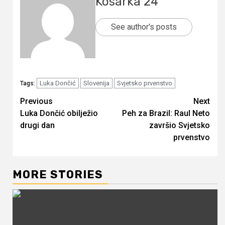
Kosarka 24
See author's posts
Luka Dončić
Slovenija
Svjetsko prvenstvo
Tags:
Continue
Previous
Next
Luka Dončić obilježio
Peh za Brazil: Raul Neto
Reading
drugi dan
završio Svjetsko
prvenstvo
MORE STORIES