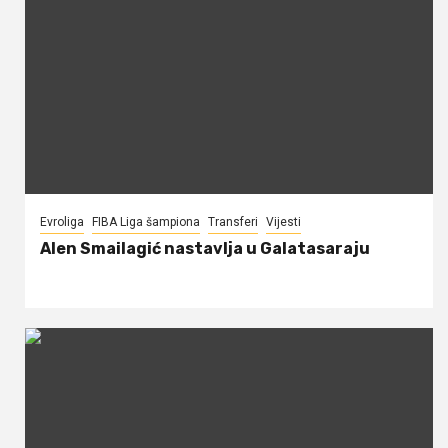
Evroliga
FIBA Liga šampiona
Transferi
Vijesti
Alen Smailagić nastavlja u Galatasaraju