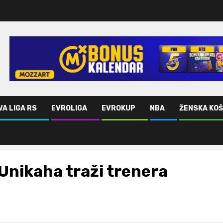
VA LIGA RS
EVROLIGA
EVROKUP
NBA
ŽENSKA KO
Unikaha traži trenera