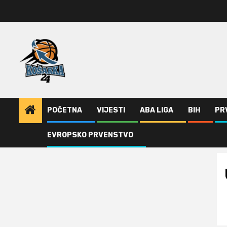
Skip
to
content
POČETNA
VIJESTI
ABA LIGA
BIH
PR
EVROPSKO PRVENSTVO
Home
Unikaha traži trenera