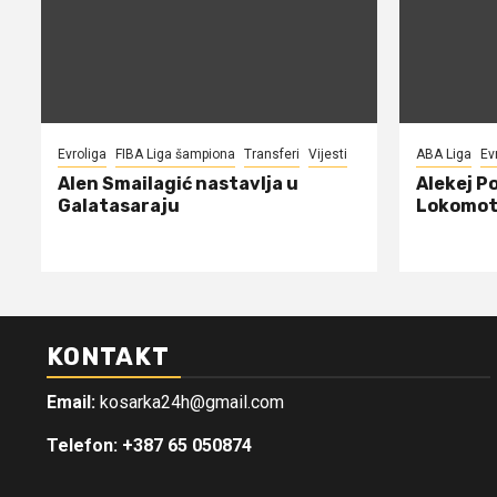
Evroliga
FIBA Liga šampiona
Transferi
Vijesti
ABA Liga
Ev
Alen Smailagić nastavlja u
Alekej P
Galatasaraju
Lokomot
KONTAKT
Email:
kosarka24h@gmail.com
Telefon: +387 65 050874