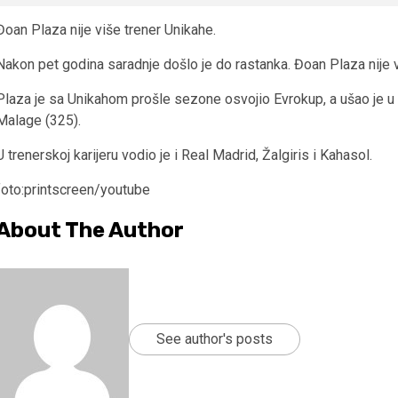
Đoan Plaza nije više trener Unikahe.
Nakon pet godina saradnje došlo je do rastanka. Đoan Plaza nije 
Plaza je sa Unikahom prošle sezone osvojio Evrokup, a ušao je u i
Malage (325).
U trenerskoj karijeru vodio je i Real Madrid, Žalgiris i Kahasol.
foto:printscreen/youtube
About The Author
See author's posts