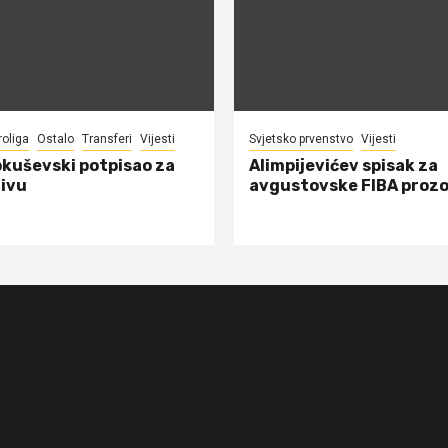
roliga
Ostalo
Transferi
Vijesti
Svjetsko prvenstvo
Vijesti
okuševski potpisao za
Alimpijevićev spisak za
ivu
avgustovske FIBA proz