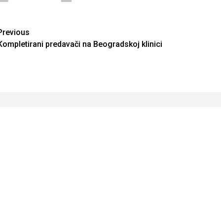
Continue
Previous
Kompletirani predavači na Beogradskoj klinici
Reading