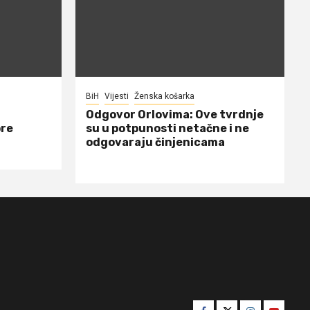
BiH
Vijesti
Ženska košarka
Odgovor Orlovima: ​Ove tvrdnje
ore
su u potpunosti netačne i ne
odgovaraju činjenicama
Facebook
Twitter
Instagram
Youtube