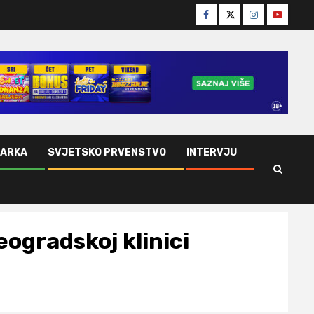
Facebook
Twitter
Instagram
Youtube
ŠARKA
SVJETSKO PRVENSTVO
INTERVJU
ogradskoj klinici