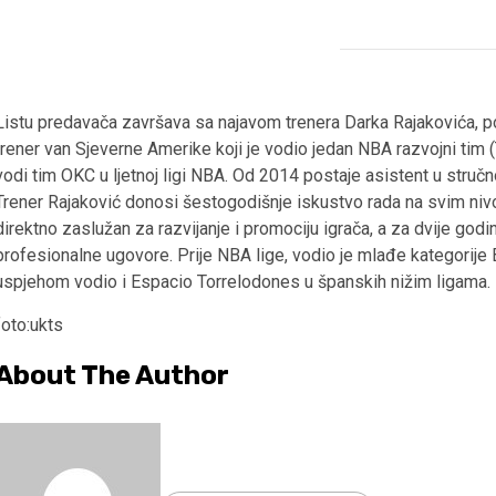
Listu predavača završava sa najavom trenera Darka Rajakovića,
trener van Sjeverne Amerike koji je vodio jedan NBA razvojni tim (
vodi tim OKC u ljetnoj ligi NBA. Od 2014 postaje asistent u struč
Trener Rajaković donosi šestogodišnje iskustvo rada na svim nivo
direktno zaslužan za razvijanje i promociju igrača, a za dvije godi
profesionalne ugovore. Prije NBA lige, vodio je mlađe kategorije
uspjehom vodio i Espacio Torrelodones u španskih nižim ligama.
foto:ukts
About The Author