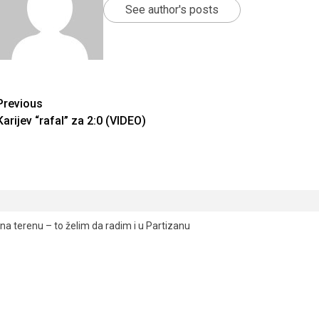
See author's posts
Continue
Previous
Karijev “rafal” za 2:0 (VIDEO)
Reading
a terenu – to želim da radim i u Partizanu