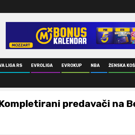
VA LIGA RS
EVROLIGA
EVROKUP
NBA
ŽENSKA KO
Kompletirani predavači na Be