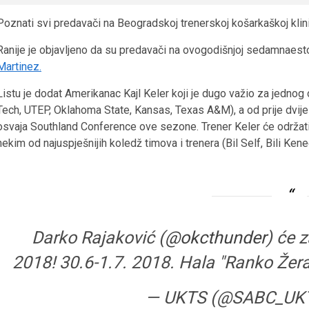
Poznati svi predavači na Beogradskoj trenerskoj košarkaškoj klini
Ranije je objavljeno da su predavači na ovogodišnjoj sedamnaesto
Martinez.
Listu je dodat Amerikanac Kajl Keler koji je dugo važio za jedn
Tech, UTEP, Oklahoma State, Kansas, Texas A&M), a od prije dvi
osvaja Southland Conference ove sezone. Trener Keler će održati 
nekim od najuspješnijih koledž timova i trenera (Bil Self, Bili Kene
Darko Rajaković (
@okcthunder
) će 
2018! 30.6-1.7. 2018. Hala "Ranko Žer
— UKTS (@SABC_UK