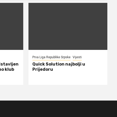
Prva Liga Republike Srpske
Vijesti
dstavljen
Quick Solution najbolji u
mo klub
Prijedoru