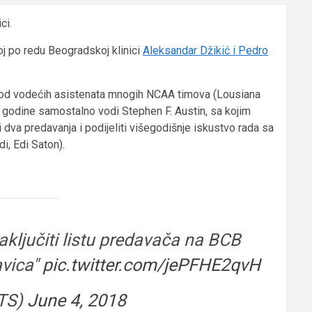
ci.
j po redu Beogradskoj klinici
Aleksandar Džikić i Pedro
og od vodećih asistenata mnogih NCAA timova (Lousiana
je godine samostalno vodi
Stephen F. Austin
, sa kojim
dva predavanja i podijeliti višegodišnje iskustvo rada sa
di, Edi Saton).
zaključiti listu predavača na BCB
avica"
pic.twitter.com/jePFHE2qvH
TS)
June 4, 2018