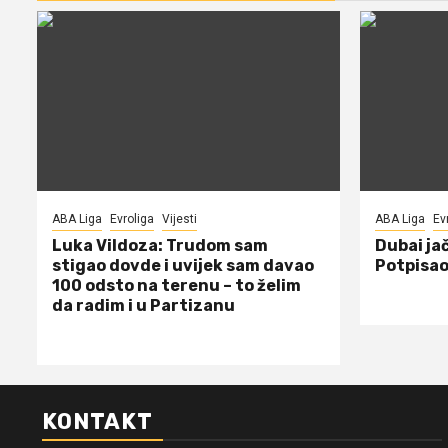
ABA Liga
Evroliga
Vijesti
ABA Liga
Ev
Luka Vildoza: Trudom sam
Dubai jač
stigao dovde i uvijek sam davao
Potpisao
100 odsto na terenu – to želim
da radim i u Partizanu
KONTAKT