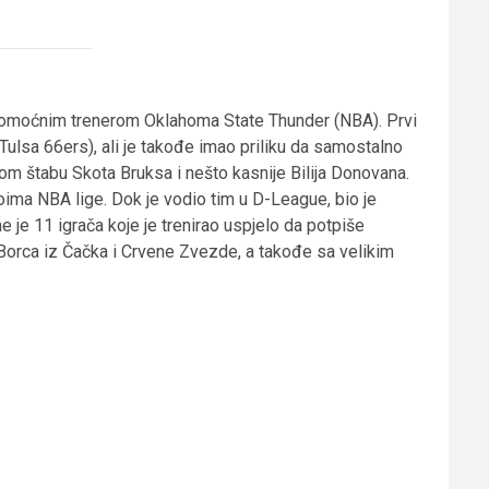
 pomoćnim trenerom Oklahoma State Thunder (NBA). Prvi
Tulsa 66ers), ali je takođe imao priliku da samostalno
nom štabu Skota Bruksa i nešto kasnije Bilija Donovana.
ima NBA lige. Dok je vodio tim u D-League, bio je
ne je 11 igrača koje je trenirao uspjelo da potpiše
 Borca iz Čačka i Crvene Zvezde, a takođe sa velikim