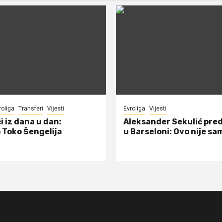
roliga
Transferi
Vijesti
Evroliga
Vijesti
i iz dana u dan:
Aleksander Sekulić pre
 Toko Šengelija
u Barseloni: Ovo nije sa