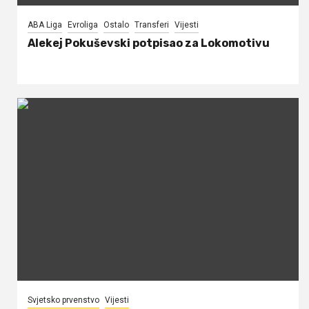
ABA Liga
Evroliga
Ostalo
Transferi
Vijesti
Alekej Pokuševski potpisao za Lokomotivu
Svjetsko prvenstvo
Vijesti