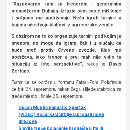
“Razgovarao sam sa trenerom i generalnim
menadžerom Dubaija. Izrazio sam svoje mišljenje
i potpuno me podržavaju. Neću igrati turnire u
kojima učestvuju klubovi iz agresorske zemlje
S obzirom na to ko organizuje turnir i pod kojim je
imenom, ne mogu da igram, čak i u slučaju da
bude meč protiv Crvene zvezde. Klub me
podržava, iako trener u prvi mah nije vidio tu
situaciju iz iste perspektive”,
rekao je
Davis
Bertans.
Turnir će se održati u formatu Fajnal-Fora. Polufinale
će biti 24. septembra, nakon čega slijede utakmica za
treće mjesto i finale 25. septembra.
Dušan Miletić napustio Spartak
(VIDEO) Košarkaši Srbije isprobali nove
dresove
Slavija treće pojačanje pronašla u Italiji