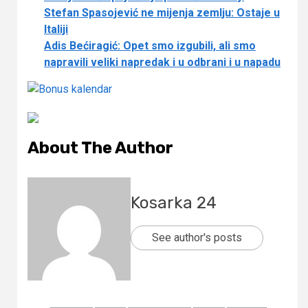
Stefan Spasojević ne mijenja zemlju: Ostaje u
Italiji
Adis Bećiragić: Opet smo izgubili, ali smo
napravili veliki napredak i u odbrani i u napadu
About The Author
Kosarka 24
See author's posts