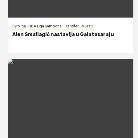
Evroliga
FIBA Liga šampiona
Transferi
Vijesti
Alen Smailagić nastavlja u Galatasaraju