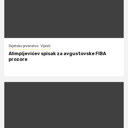
Svjetsko prvenstvo
Vijesti
Alimpijevićev spisak za avgustovske FIBA
prozore