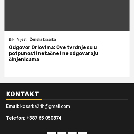
BiH
Vijesti
Ženska košarka
Odgovor Orlovima: ​Ove tvrdnje su u
potpunosti netačne i ne odgovaraju
činjenicama
KONTAKT
Email:
kosarka24h@gmail.com
Telefon: +387 65 050874