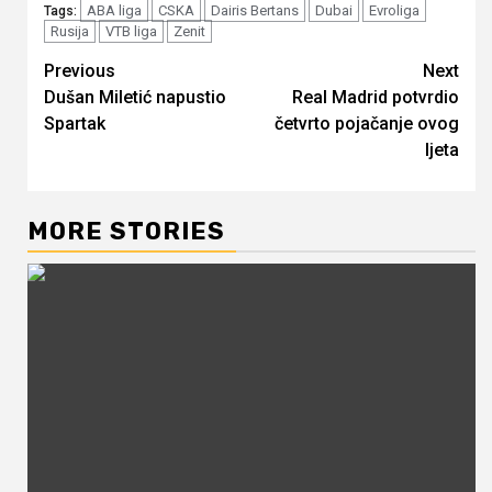
ABA liga
CSKA
Dairis Bertans
Dubai
Evroliga
Tags:
Rusija
VTB liga
Zenit
Continue
Previous
Next
Dušan Miletić napustio
Real Madrid potvrdio
Reading
Spartak
četvrto pojačanje ovog
ljeta
MORE STORIES