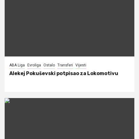
ABA Liga
Evroliga
Ostalo
Transferi
Vijesti
Alekej Pokuševski potpisao za Lokomotivu