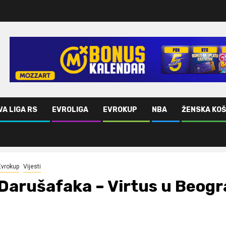
VA LIGA RS
EVROLIGA
EVROKUP
NBA
ŽENSKA KO
Evrokup
Vijesti
Darušafaka – Virtus u Beogr