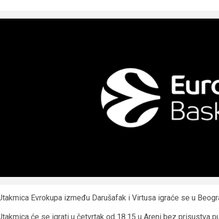
Utakmica Evrokupa između Darušafak i Virtusa igraće se u Beograd
Utakmica će se igrati u četvrtak od 18.15 u Areni bez prisustva pu