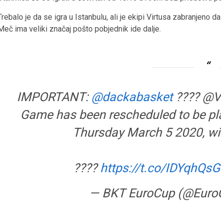
Trebalo je da se igra u Istanbulu, ali je ekipi Virtusa zabranjeno d
Meč ima veliki značaj pošto pobjednik ide dalje.
IMPORTANT:
@dackabasket
???? @V
Game has been rescheduled to be pla
Thursday March 5 2020, with
????
https://t.co/IDYqhQs
— BKT EuroCup (@Euro