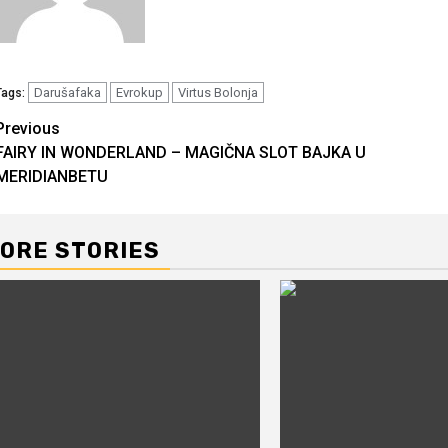
Darušafaka
Evrokup
Virtus Bolonja
Tags:
Continue
Previous
FAIRY IN WONDERLAND – MAGIČNA SLOT BAJKA U
Reading
MERIDIANBETU
ORE STORIES