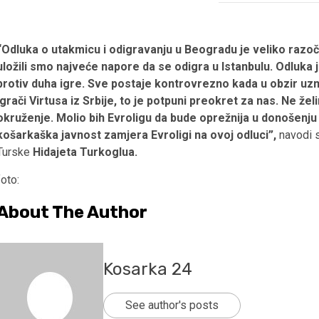
“Odluka o utakmicu i odigravanju u Beogradu je veliko razoč
uložili smo najveće napore da se odigra u Istanbulu. Odluka j
protiv duha igre. Sve postaje kontrovrezno kada u obzir uzm
igrači Virtusa iz Srbije, to je potpuni preokret za nas. Ne 
okruženje. Molio bih Evroligu da bude oprežnija u donošenju
košarkaška javnost zamjera Evroligi na ovoj odluci”,
navodi 
Turske
Hidajeta Turkoglua.
foto:
About The Author
Kosarka 24
See author's posts