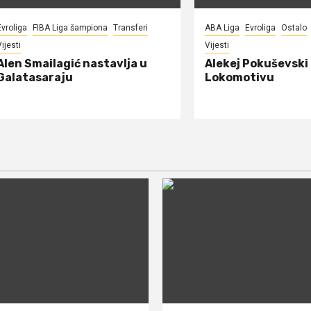
Evroliga
FIBA Liga šampiona
Transferi
ABA Liga
Evroliga
Ostalo
ijesti
Vijesti
Alen Smailagić nastavlja u
Alekej Pokuševski
Galatasaraju
Lokomotivu