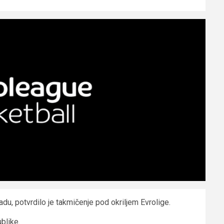
u, potvrdilo je takmičenje pod okriljem Evrolige.
blike.