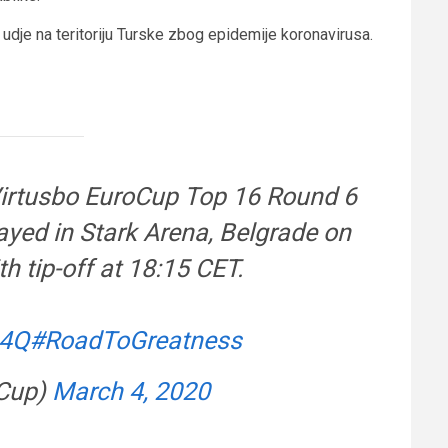
a udje na teritoriju Turske zbog epidemije koronavirusa.
irtusbo EuroCup Top 16 Round 6
yed in Stark Arena, Belgrade on
 tip-off at 18:15 CET.
G4Q
#RoadToGreatness
Cup)
March 4, 2020