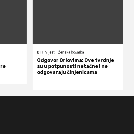
BiH
Vijesti
Ženska košarka
Odgovor Orlovima: ​Ove tvrdnje
ore
su u potpunosti netačne i ne
odgovaraju činjenicama