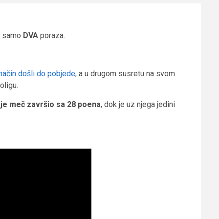
la samo
DVA
poraza.
način došli do pobjede
, a u drugom susretu na svom
oligu.
i je meč završio sa 28 poena
, dok je uz njega jedini