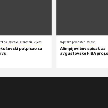
roliga
Ostalo
Transferi
Vijesti
Svjetsko prvenstvo
Vijesti
okuševski potpisao za
Alimpijevićev spisak za
ivu
avgustovske FIBA proz