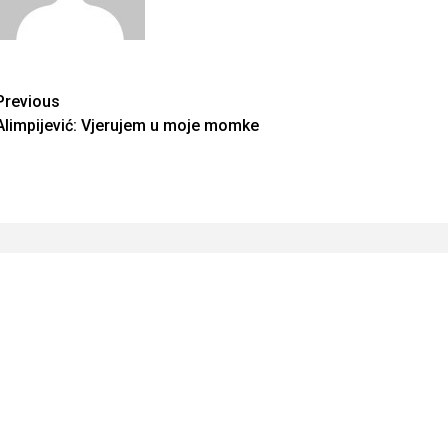
Continue
Previous
Alimpijević: Vjerujem u moje momke
Reading