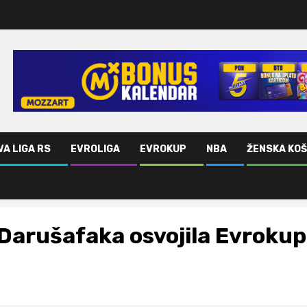
VA LIGA RS
EVROLIGA
EVROKUP
NBA
ŽENSKA KO
Darušafaka osvojila Evrokup