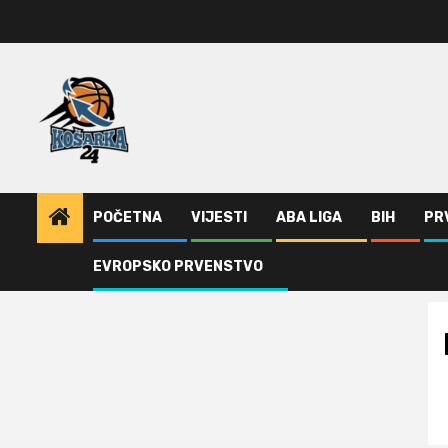
Skip
to
content
POČETNA
VIJESTI
ABA LIGA
BIH
PR
EVROPSKO PRVENSTVO
Home
Darušafaka osvojila Evrokup (VIDEO)