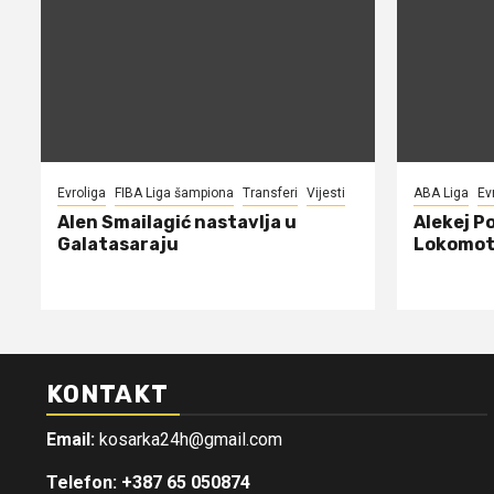
Evroliga
FIBA Liga šampiona
Transferi
Vijesti
ABA Liga
Ev
Alen Smailagić nastavlja u
Alekej P
Galatasaraju
Lokomot
KONTAKT
Email:
kosarka24h@gmail.com
Telefon: +387 65 050874