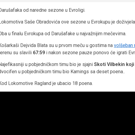
Darušafaka od naredne sezone u Evroligi.
Lokomotiva Saše Obradovića ove sezone u Evrokupu je doživje
Oba u finalu Evrokupa od Darušafake u najvažnijim mečevima.
Košarkaši Dejvida Blata su u prvom meču u gostima na
volšeban 
terenu su slavili
67:59
i nakon sezone pauze ponovo će igrati Evr
Najefikasniji u pobjedničkom timu bio je sjajni
Skoti Vilbekin koj
dvocifen u pobjedničkom timu bio Kamings sa deset poena..
Kod Lokomotive Ragland je ubacio 18 poena.