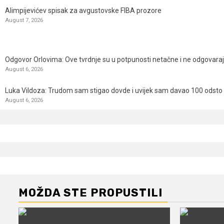
Alimpijevićev spisak za avgustovske FIBA prozore
August 7, 2026
Odgovor Orlovima: ​Ove tvrdnje su u potpunosti netačne i ne odgovara
August 6, 2026
Luka Vildoza: Trudom sam stigao dovde i uvijek sam davao 100 odsto n
August 6, 2026
MOŽDA STE PROPUSTILI