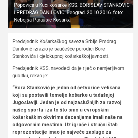
Popovica u Kuci kosarke KSS. BORISLAV STANKOVIC
i PREDRAG DANILOVIC. Beograd, 20.10.2016. foto:
Nebojsa Parausic Kosarka
Predsjednik Košarkaškog saveza Srbije Predrag
Danilović izrazio je saučešće porodici Bore
Stankovića i cjelokupnoj košarkaškoj javnosti.
Predsjednik KSS, navodeći da je riječ o nemjerljivom
gubitku, rekao je:
“Bora Stanković je jedan od četvorice velikana
koji su postavili temelje košarke u tadašnjoj
Jugoslaviji. Jedan je od najzaslužnijih za razvoj
našeg sporta i za to što smo u evropskim
košarkaškim okvirima decenijama imali naše na
odgovornim mestima. Uz igrače i stručni štab
reprezentacije imao je najveće zasluge za