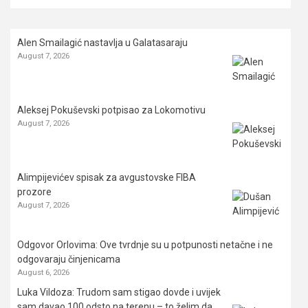
Alen Smailagić nastavlja u Galatasaraju
August 7, 2026
Aleksej Pokuševski potpisao za Lokomotivu
August 7, 2026
Alimpijevićev spisak za avgustovske FIBA
prozore
August 7, 2026
Odgovor Orlovima: ​Ove tvrdnje su u potpunosti netačne i ne
odgovaraju činjenicama
August 6, 2026
Luka Vildoza: Trudom sam stigao dovde i uvijek
sam davao 100 odsto na terenu – to želim da