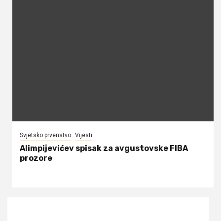
Svjetsko prvenstvo
Vijesti
Alimpijevićev spisak za avgustovske FIBA
prozore