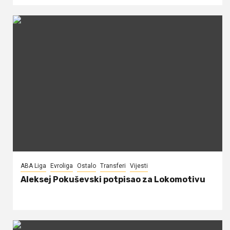
ABA Liga
Evroliga
Ostalo
Transferi
Vijesti
Aleksej Pokuševski potpisao za Lokomotivu