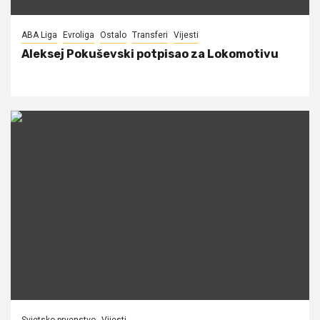
ABA Liga
Evroliga
Ostalo
Transferi
Vijesti
Aleksej Pokuševski potpisao za Lokomotivu
Svjetsko prvenstvo
Vijesti