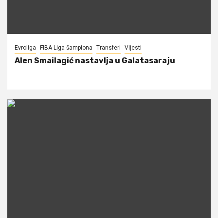
Evroliga
FIBA Liga šampiona
Transferi
Vijesti
Alen Smailagić nastavlja u Galatasaraju