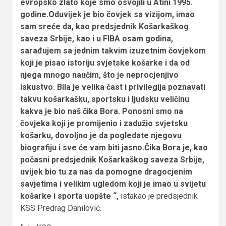
evropsko zlato koje smo osvojili u Atini 1995.
godine.Oduvijek je bio čovjek sa vizijom, imao
sam sreće da, kao predsjednik Košarkaškog
saveza Srbije, kao i u FIBA osam godina,
sarađujem sa jednim takvim izuzetnim čovjekom
koji je pisao istoriju svjetske košarke i da od
njega mnogo naučim, što je neprocjenjivo
iskustvo. Bila je velika čast i privilegija poznavati
takvu košarkašku, sportsku i ljudsku veličinu
kakva je bio naš čika Bora. Ponosni smo na
čovjeka koji je promijenio i zadužio svjetsku
košarku, dovoljno je da pogledate njegovu
biografiju i sve će vam biti jasno.Čika Bora je, kao
počasni predsjednik Košarkaškog saveza Srbije,
uvijek bio tu za nas da pomogne dragocjenim
savjetima i velikim ugledom koji je imao u svijetu
košarke i sporta uopšte “,
istakao je predsjednik
KSS Predrag Danilović.