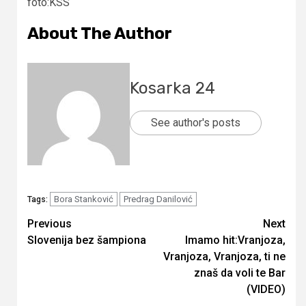
foto:KSS
About The Author
Kosarka 24
See author's posts
Bora Stanković
Predrag Danilović
Tags:
Continue
Previous
Next
Slovenija bez šampiona
Imamo hit:Vranjoza,
Reading
Vranjoza, Vranjoza, ti ne
znaš da voli te Bar
(VIDEO)