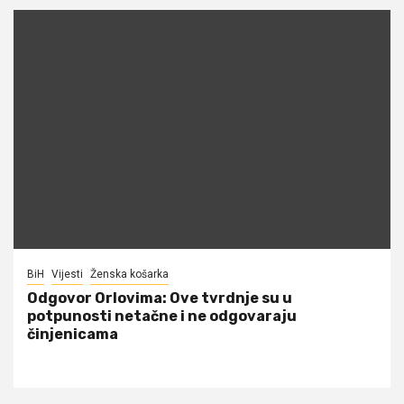
BiH
Vijesti
Ženska košarka
Odgovor Orlovima: ​Ove tvrdnje su u
potpunosti netačne i ne odgovaraju
činjenicama