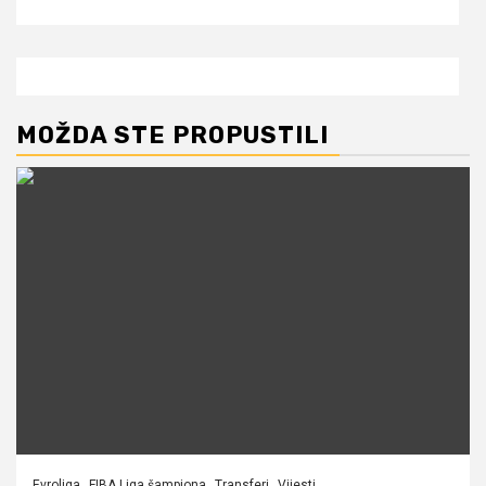
MOŽDA STE PROPUSTILI
Evroliga
FIBA Liga šampiona
Transferi
Vijesti