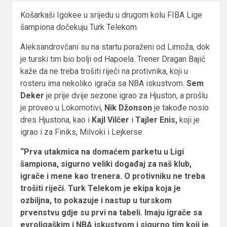
Košarkaši Igokee u srijedu u drugom kolu FIBA Lige
šampiona dočekuju Turk Telekom.
Aleksandrovčani su na startu poraženi od Limoža, dok
je turski tim bio bolji od Hapoela. Trener Dragan Bajić
kaže da ne treba trošiti riječi na protivnika, koji u
rosteru ima nekoliko igrača sa NBA iskustvom.
Sem
Deker
je prije dvije sezone igrao za Hjuston, a prošlu
je proveo u Lokomotivi,
Nik Džonson
je takođe nosio
dres Hjustona, kao i
Kajl Vilčer
i
Tajler Enis,
koji je
igrao i za Finiks, Milvoki i Lejkerse.
“Prva utakmica na domaćem parketu u Ligi
šampiona, sigurno veliki događaj za naš klub,
igrače i mene kao trenera. O protivniku ne treba
trošiti riječi. Turk Telekom je ekipa koja je
ozbiljna, to pokazuje i nastup u turskom
prvenstvu gdje su prvi na tabeli. Imaju igrače sa
evroligaškim i NBA iskustvom i sigurno tim koji je