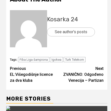
Kosarka 24
See author's posts
Fiba Liga šampiona
Igokea
Turk Telekom
Tags:
Continue
Previous
Next
EL:Višegodišnje licence
ZVANIČNO: Odgođeno
Reading
za dva kluba
Venecija – Partizan
MORE STORIES