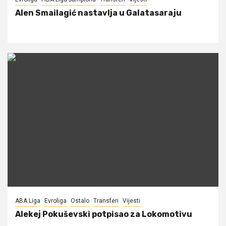
Alen Smailagić nastavlja u Galatasaraju
ABA Liga
Evroliga
Ostalo
Transferi
Vijesti
Alekej Pokuševski potpisao za Lokomotivu