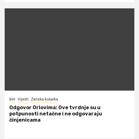
BiH
Vijesti
Ženska košarka
Odgovor Orlovima: ​Ove tvrdnje su u
potpunosti netačne i ne odgovaraju
činjenicama