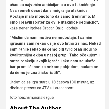
ušao sa najvećim ambicijama u ovo takmičenje.
Nas remeti deset dana neigranja utakmica.
Postaje malo monotono da samo treniramo. Mi
smo i pravili roster za dvije utakmice sedmično”,
kaže trener Igokee Dragan Bajić i dodaje:
“Mislim da nam motiva ne nedostaje. I samim
igračima sam rekao da je ovo bitno za nas. Nekad
sam ranije rekao da ćemo biti tvrd orah sigurno
kvalitetnijim ekipa u našoj grupi. Tako očekujem i
sutra reakciju svojih igrača i ako nam se ukaže
bar promil šanse za nekom pobjedom, nadam se
da ćemo je znati iskoristiti”.
Utakmica se igra sutra u 18 časova i 30 minuta, uz
direktan prenos na ATV-u i arenasport.
foto:fibachampionsleague
About The Author