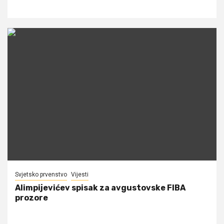
Svjetsko prvenstvo
Vijesti
Alimpijevićev spisak za avgustovske FIBA
prozore