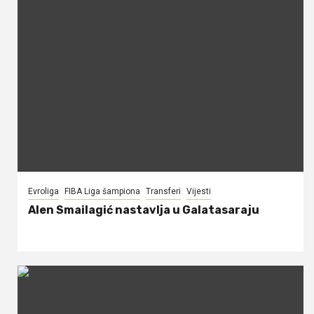
Evroliga
FIBA Liga šampiona
Transferi
Vijesti
Alen Smailagić nastavlja u Galatasaraju