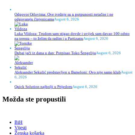
Odgovor Orlovima: ​Ove tvrdnje su u potpunosti netačne i ne
odgovaraju činjenicama
August 6, 2026
Luka Vildoza: Trudom sam stigao dovde i uvijek sam davao 100 odsto
na terenu – to želim da radim i u Partizanu
August 6, 2026
Dubai jači iz dana u dan: Potpisao Toko Šengelija
August 6, 2026
Aleksander Sekulić predstavljen u Barseloni: Ovo nije samo klub
August
6, 2026
Quick Solution najbolji u Prijedoru
August 6, 2026
Možda ste propustili
BiH
Vijesti
Ženska košarka