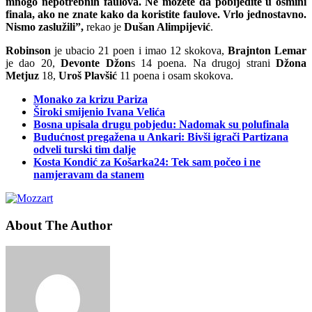
mnogo nepotrebnih faulova. Ne možete da pobijedite u osmini
finala, ako ne znate kako da koristite faulove. Vrlo jednostavno.
Nismo zaslužili”,
rekao je
Dušan Alimpijević
.
Robinson
je ubacio 21 poen i imao 12 skokova,
Brajnton Lemar
je dao 20,
Devonte Džon
s 14 poena. Na drugoj strani
Džona
Metjuz
18,
Uroš Plavšić
11 poena i osam skokova.
Monako za krizu Pariza
Široki smijenio Ivana Velića
Bosna upisala drugu pobjedu: Nadomak su polufinala
Budućnost pregažena u Ankari: Bivši igrači Partizana
odveli turski tim dalje
Kosta Kondić za Košarka24: Tek sam počeo i ne
namjeravam da stanem
About The Author