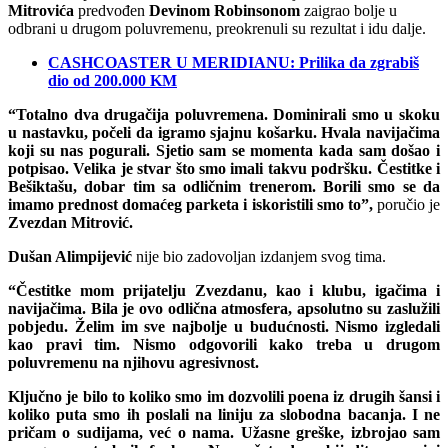
Mitrovića
predvođen
Devinom Robinsonom
zaigrao bolje u
odbrani u drugom poluvremenu, preokrenuli su rezultat i idu dalje.
CASHCOASTER U MERIDIANU: Prilika da zgrabiš
dio od 200.000 KM
“Totalno dva drugačija poluvremena. Dominirali smo u skoku
u nastavku, počeli da igramo sjajnu košarku. Hvala navijačima
koji su nas pogurali. Sjetio sam se momenta kada sam došao i
potpisao. Velika je stvar što smo imali takvu podršku. Čestitke i
Bešiktašu, dobar tim sa odličnim trenerom. Borili smo se da
imamo prednost domaćeg parketa i iskoristili smo to”,
poručio je
Zvezdan Mitrović.
Dušan Alimpijević
nije bio zadovoljan izdanjem svog tima.
“Čestitke mom prijatelju Zvezdanu, kao i klubu, igačima i
navijačima. Bila je ovo odlična atmosfera, apsolutno su zaslužili
pobjedu. Želim im sve najbolje u budućnosti. Nismo izgledali
kao pravi tim. Nismo odgovorili kako treba u drugom
poluvremenu na njihovu agresivnost.
Ključno je bilo to koliko smo im dozvolili poena iz drugih šansi i
koliko puta smo ih poslali na liniju za slobodna bacanja. I ne
pričam o sudijama, već o nama. Užasne greške, izbrojao sam