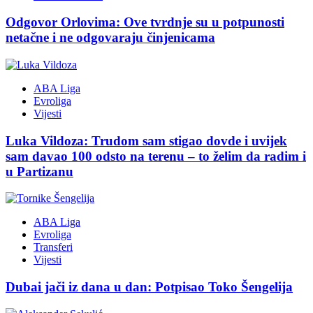
Odgovor Orlovima: ​Ove tvrdnje su u potpunosti
netačne i ne odgovaraju činjenicama
ABA Liga
Evroliga
Vijesti
Luka Vildoza: Trudom sam stigao dovde i uvijek
sam davao 100 odsto na terenu – to želim da radim i
u Partizanu
ABA Liga
Evroliga
Transferi
Vijesti
Dubai jači iz dana u dan: Potpisao Toko Šengelija