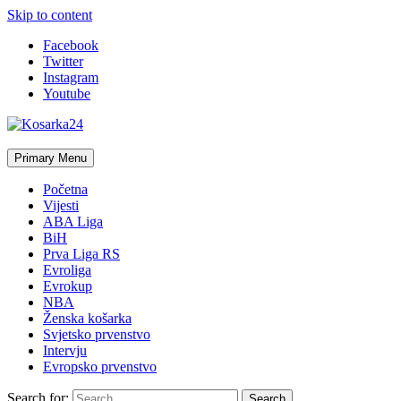
Skip to content
Facebook
Twitter
Instagram
Youtube
Primary Menu
Početna
Vijesti
ABA Liga
BiH
Prva Liga RS
Evroliga
Evrokup
NBA
Ženska košarka
Svjetsko prvenstvo
Intervju
Evropsko prvenstvo
Search for: