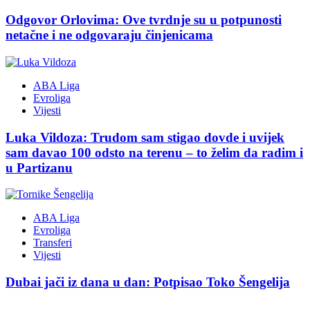
Odgovor Orlovima: ​Ove tvrdnje su u potpunosti
netačne i ne odgovaraju činjenicama
ABA Liga
Evroliga
Vijesti
Luka Vildoza: Trudom sam stigao dovde i uvijek
sam davao 100 odsto na terenu – to želim da radim i
u Partizanu
ABA Liga
Evroliga
Transferi
Vijesti
Dubai jači iz dana u dan: Potpisao Toko Šengelija