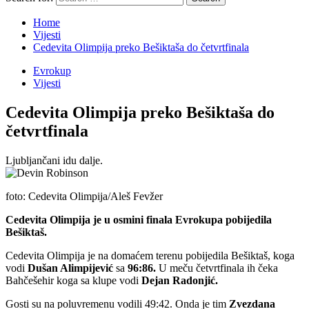
Home
Vijesti
Cedevita Olimpija preko Bešiktaša do četvrtfinala
Evrokup
Vijesti
Cedevita Olimpija preko Bešiktaša do
četvrtfinala
Ljubljančani idu dalje.
foto: Cedevita Olimpija/Aleš Fevžer
Cedevita Olimpija je u osmini finala Evrokupa pobijedila
Bešiktaš.
Cedevita Olimpija je na domaćem terenu pobijedila Bešiktaš, koga
vodi
Dušan Alimpijević
sa
96:86.
U meču četvrtfinala ih čeka
Bahčešehir koga sa klupe vodi
Dejan Radonjić.
Gosti su na poluvremenu vodili 49:42. Onda je tim
Zvezdana