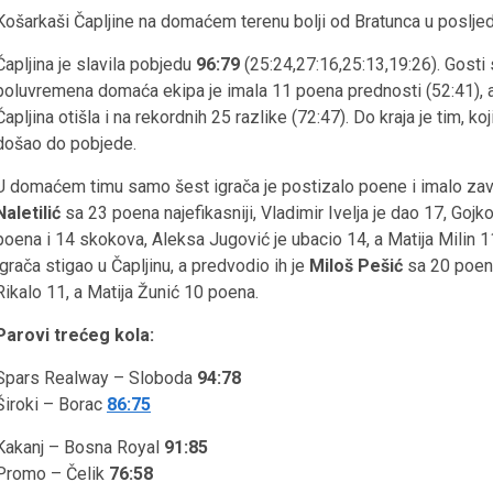
Košarkaši Čapljine na domaćem terenu bolji od Bratunca u poslje
Čapljina je slavila pobjedu
96:79
(25:24,27:16,25:13,19:26). Gosti s
poluvremena domaća ekipa je imala 11 poena prednosti (52:41), a u 
Čapljina otišla i na rekordnih 25 razlike (72:47). Do kraja je tim, 
došao do pobjede.
U domaćem timu samo šest igrača je postizalo poene i imalo zavid
Naletilić
sa 23 poena najefikasniji, Vladimir Ivelja je dao 17, G
poena i 14 skokova, Aleksa Jugović je ubacio 14, a Matija Milin 
igrača stigao u Čapljinu, a predvodio ih je
Miloš Pešić
sa 20 poena
Rikalo 11, a Matija Žunić 10 poena.
Parovi trećeg kola:
Spars Realway – Sloboda
94:78
Široki – Borac
86:75
Kakanj – Bosna Royal
91:85
Promo – Čelik
76:58