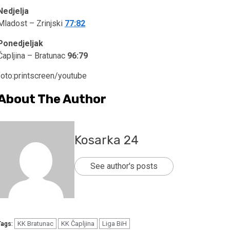
Nedjelja
Mladost – Zrinjski
77:82
Ponedjeljak
Čapljina – Bratunac
96:79
foto:printscreen/youtube
About The Author
Kosarka 24
See author's posts
KK Bratunac
KK Čapljina
Liga BiH
Tags: