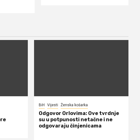
BiH
Vijesti
Ženska košarka
Odgovor Orlovima: ​Ove tvrdnje
ore
su u potpunosti netačne i ne
odgovaraju činjenicama