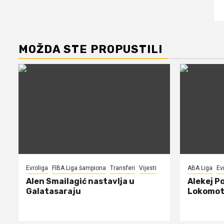
MOŽDA STE PROPUSTILI
Evroliga
FIBA Liga šampiona
Transferi
Vijesti
ABA Liga
Ev
Alen Smailagić nastavlja u
Alekej P
Galatasaraju
Lokomot