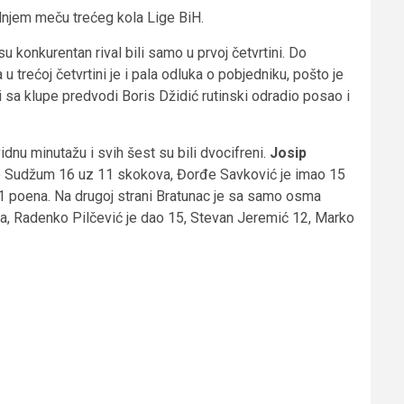
dnjem meču trećeg kola Lige BiH.
u konkurentan rival bili samo u prvoj četvrtini. Do
trećoj četvrtini je i pala odluka o pobjedniku, pošto je
koji sa klupe predvodi Boris Džidić rutinski odradio posao i
nu minutažu i svih šest su bili dvocifreni.
Josip
ojko Sudžum 16 uz 11 skokova, Đorđe Savković je imao 15
11 poena. Na drugoj strani Bratunac je sa samo osma
, Radenko Pilčević je dao 15, Stevan Jeremić 12, Marko