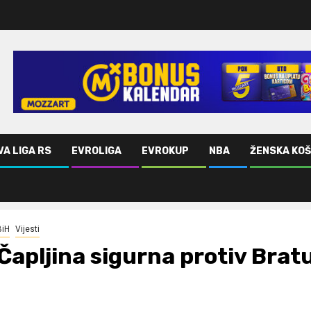
VA LIGA RS
EVROLIGA
EVROKUP
NBA
ŽENSKA KO
BiH
Vijesti
Čapljina sigurna protiv Bra