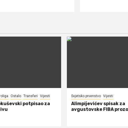
roliga
Ostalo
Transferi
Vijesti
Svjetsko prvenstvo
Vijesti
okuševski potpisao za
Alimpijevićev spisak za
ivu
avgustovske FIBA proz