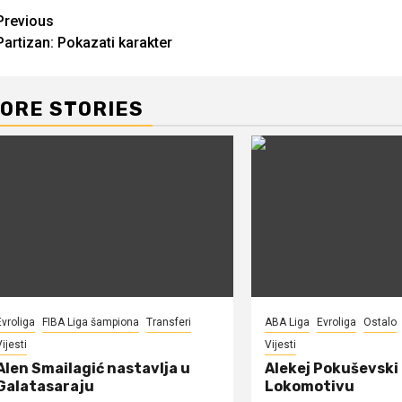
Continue
Previous
Partizan: Pokazati karakter
Reading
ORE STORIES
Evroliga
FIBA Liga šampiona
Transferi
ABA Liga
Evroliga
Ostalo
ijesti
Vijesti
Alen Smailagić nastavlja u
Alekej Pokuševski
Galatasaraju
Lokomotivu