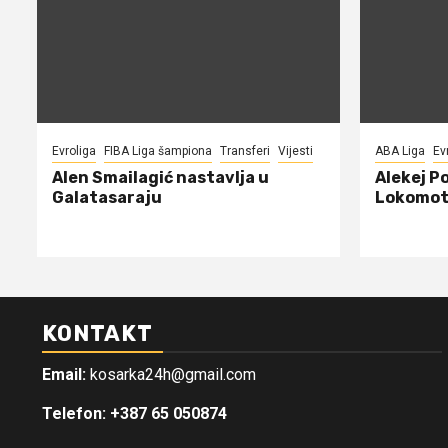
Evroliga
FIBA Liga šampiona
Transferi
Vijesti
ABA Liga
Ev
Alen Smailagić nastavlja u
Alekej P
Galatasaraju
Lokomot
KONTAKT
Email:
kosarka24h@gmail.com
Telefon: +387 65 050874