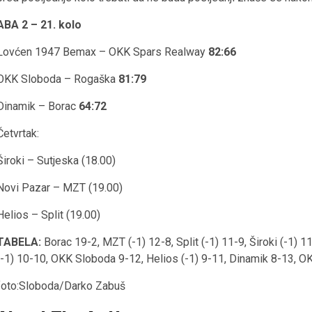
ABA 2 – 21. kolo
Lovćen 1947 Bemax – OKK Spars Realway
82:66
OKK Sloboda – Rogaška
81:79
Dinamik – Borac
64:72
Četvrtak:
Široki – Sutjeska (18.00)
Novi Pazar – MZT (19.00)
Helios – Split (19.00)
TABELA:
Borac 19-2, MZT (-1) 12-8, Split (-1) 11-9, Široki (-1
(-1) 10-10, OKK Sloboda 9-12, Helios (-1) 9-11, Dinamik 8-13, O
foto:Sloboda/Darko Zabuš