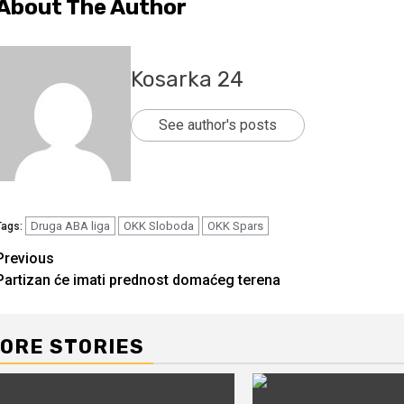
About The Author
Kosarka 24
See author's posts
Druga ABA liga
OKK Sloboda
OKK Spars
Tags:
Continue
Previous
Partizan će imati prednost domaćeg terena
Reading
ORE STORIES