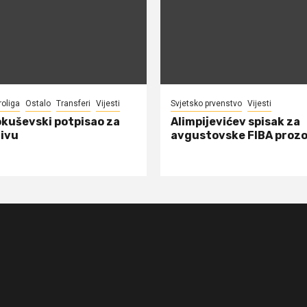
roliga
Ostalo
Transferi
Vijesti
Svjetsko prvenstvo
Vijesti
okuševski potpisao za
Alimpijevićev spisak za
ivu
avgustovske FIBA proz