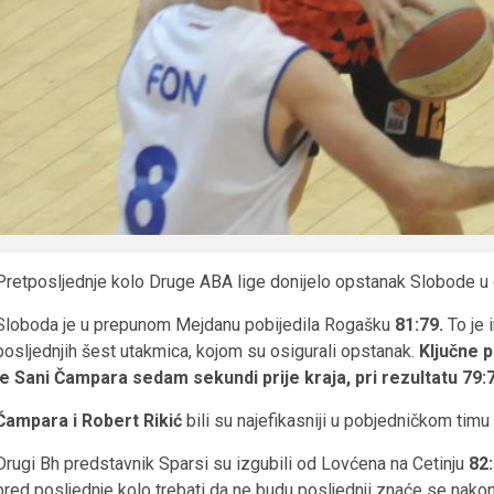
Pretposljednje kolo Druge ABA lige donijelo opstanak Slobode u
Sloboda je u prepunom Mejdanu pobijedila Rogašku
81:79.
To je 
posljednjih šest utakmica, kojom su osigurali opstanak.
Ključne 
je Sani Čampara sedam sekundi prije kraja, pri rezultatu 79:
Čampara i Robert Rikić
bili su najefikasniji u pobjedničkom tim
Drugi Bh predstavnik Sparsi su izgubili od Lovćena na Cetinju
82:
pred posljednje kolo trebati da ne budu posljednji znaće se nak