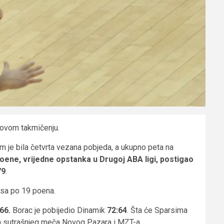
 ovom takmičenju.
im je bila četvrta vezana pobjeda, a ukupno peta na
poene, vrijedne opstanka u Drugoj ABA ligi, postigao
79
.
u sa po 19 poena.
66.
Borac je pobijedio Dinamik
72:64
. Šta će Sparsima
on sutrašnjeg meča Novog Pazara i MZT-a.