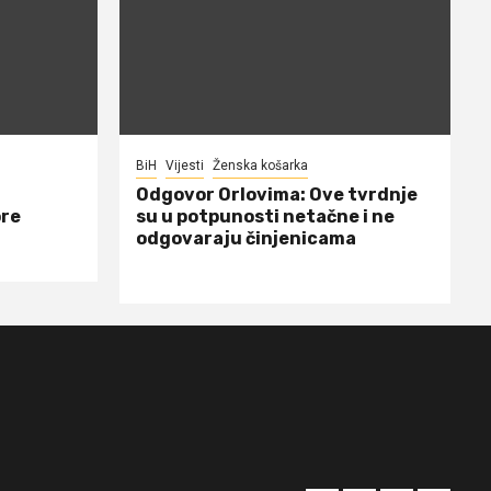
BiH
Vijesti
Ženska košarka
Odgovor Orlovima: ​Ove tvrdnje
ore
su u potpunosti netačne i ne
odgovaraju činjenicama