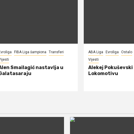
Evroliga
FIBA Liga šampiona
Transferi
ABA Liga
Evroliga
Ostalo
ijesti
Vijesti
Alen Smailagić nastavlja u
Alekej Pokuševski
Galatasaraju
Lokomotivu