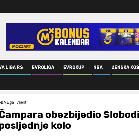
VA LIGA RS
EVROLIGA
EVROKUP
NBA
ŽENSKA KO
kaju posljednje kolo
ABA Liga
Vijesti
Čampara obezbijedio Slobodi
posljednje kolo