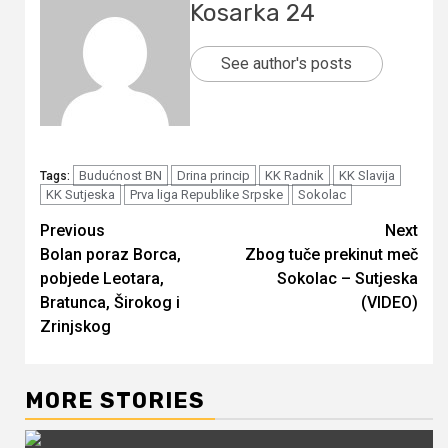
Kosarka 24
See author's posts
Budućnost BN
Drina princip
KK Radnik
KK Slavija
Tags:
KK Sutjeska
Prva liga Republike Srpske
Sokolac
Continue
Previous
Next
Bolan poraz Borca,
Zbog tuče prekinut meč
Reading
pobjede Leotara,
Sokolac – Sutjeska
Bratunca, Širokog i
(VIDEO)
Zrinjskog
MORE STORIES