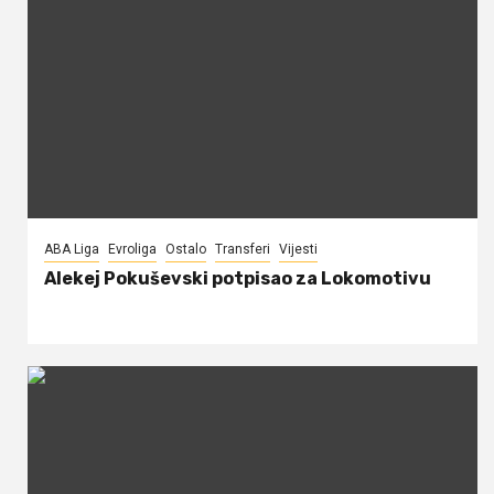
ABA Liga
Evroliga
Ostalo
Transferi
Vijesti
Alekej Pokuševski potpisao za Lokomotivu