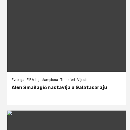
Evroliga
FIBA Liga šampiona
Transferi
Vijesti
Alen Smailagić nastavlja u Galatasaraju