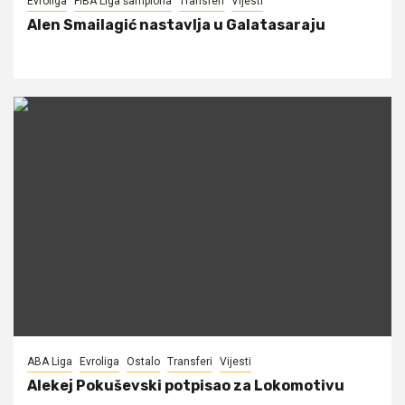
Evroliga
FIBA Liga šampiona
Transferi
Vijesti
Alen Smailagić nastavlja u Galatasaraju
ABA Liga
Evroliga
Ostalo
Transferi
Vijesti
Alekej Pokuševski potpisao za Lokomotivu