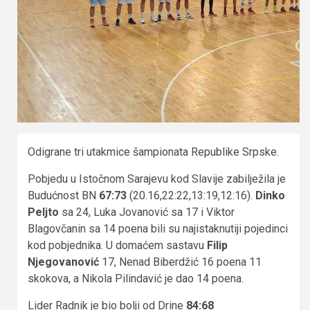
Odigrane tri utakmice šampionata Republike Srpske.
Pobjedu u Istočnom Sarajevu kod Slavije zabilježila je
Budućnost BN
67:73
(20.16,22:22,13:19,12:16).
Dinko
Peljto
sa 24, Luka Jovanović sa 17 i Viktor
Blagovčanin sa 14 poena bili su najistaknutiji pojedinci
kod pobjednika. U domaćem sastavu
Filip
Njegovanović
17, Nenad Biberdžić 16 poena 11
skokova, a Nikola Pilindavić je dao 14 poena.
Lider Radnik je bio bolji od Drine
84:68