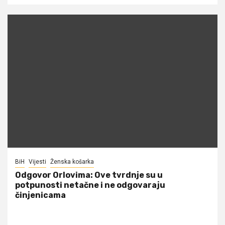
BiH
Vijesti
Ženska košarka
Odgovor Orlovima: ​Ove tvrdnje su u
potpunosti netačne i ne odgovaraju
činjenicama