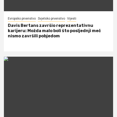
Evropsko prvenstvo
Svjetsko prvenstvo
Vijesti
Davis Bertans završio reprezentativnu
karijeru: Možda malo boli što posljednji meč
nismo završili pobjedom