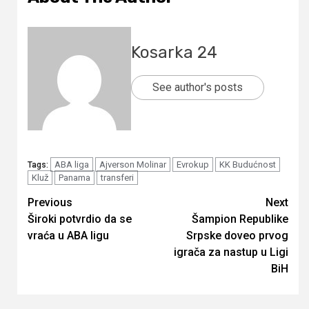
Kosarka 24
See author's posts
ABA liga
Ajverson Molinar
Evrokup
KK Budućnost
Tags:
Kluž
Panama
transferi
Continue
Previous
Next
Široki potvrdio da se
Šampion Republike
Reading
vraća u ABA ligu
Srpske doveo prvog
igrača za nastup u Ligi
BiH