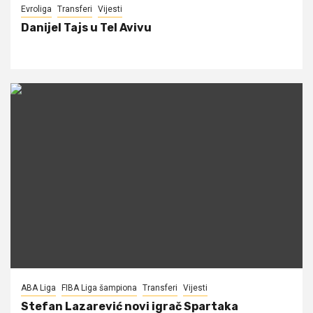
Evroliga
Transferi
Vijesti
Danijel Tajs u Tel Avivu
ABA Liga
FIBA Liga šampiona
Transferi
Vijesti
Stefan Lazarević novi igrač Spartaka