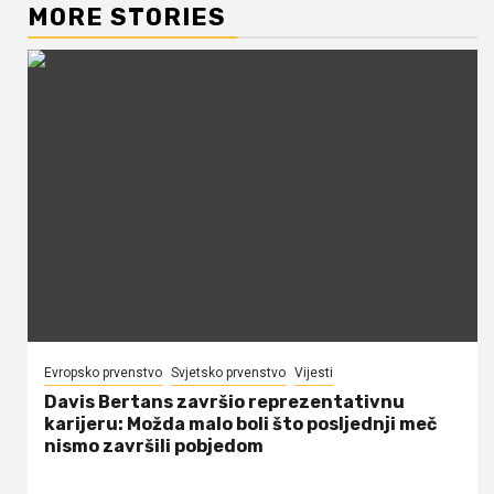
MORE STORIES
Evropsko prvenstvo
Svjetsko prvenstvo
Vijesti
Davis Bertans završio reprezentativnu
karijeru: Možda malo boli što posljednji meč
nismo završili pobjedom