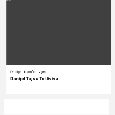
Evroliga
Transferi
Vijesti
Danijel Tajs u Tel Avivu