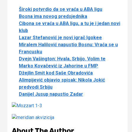
Široki potvrdio da se vraća u ABA ligu
Bosna ima novog predsjednika
Cibona se vraća u ABA ligu, a tu je i jedan novi
klub
Lazar Stefanović je novi igrač Igokee
Miralem Halilović napustio Bosnu: Vraća se u
Francusku
Dvejn Vašington: Hvala, Srbijo. Volim te
Marko Kovačević iz Jahorine u FMP
Džejlin Smit kod Saše Obradovića
Alimpijević objavio spisak: Nikola Jokić
predvodi Srbiju
Danijel Jusup napustio Zadar
About The Author