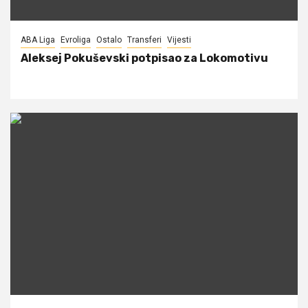
ABA Liga
Evroliga
Ostalo
Transferi
Vijesti
Aleksej Pokuševski potpisao za Lokomotivu