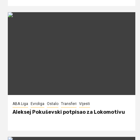
ABA Liga
Evroliga
Ostalo
Transferi
Vijesti
Aleksej Pokuševski potpisao za Lokomotivu