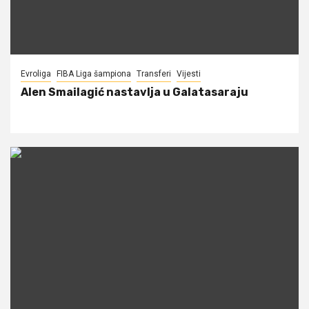
Evroliga
FIBA Liga šampiona
Transferi
Vijesti
Alen Smailagić nastavlja u Galatasaraju