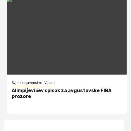
Svjetsko prvenstvo
Vijesti
Alimpijevićev spisak za avgustovske FIBA
prozore