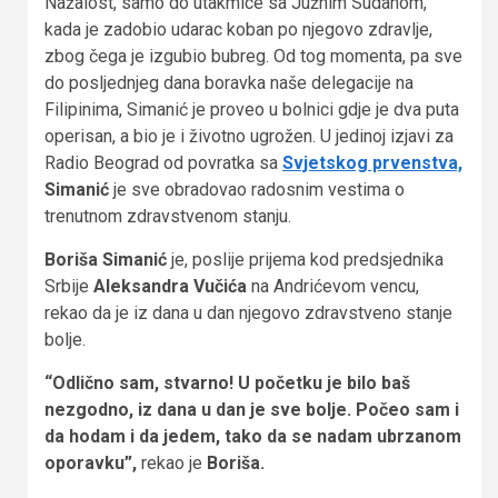
Nažalost, samo do utakmice sa Južnim Sudanom,
kada je zadobio udarac koban po njegovo zdravlje,
zbog čega je izgubio bubreg. Od tog momenta, pa sve
do posljednjeg dana boravka naše delegacije na
Filipinima, Simanić je proveo u bolnici gdje je dva puta
operisan, a bio je i životno ugrožen. U jedinoj izjavi za
Radio Beograd od povratka sa
Svjetskog prvenstva,
Simanić
je sve obradovao radosnim vestima o
trenutnom zdravstvenom stanju.
Boriša Simanić
je, poslije prijema kod predsjednika
Srbije
Aleksandra Vučića
na Andrićevom vencu,
rekao da je iz dana u dan njegovo zdravstveno stanje
bolje.
“Odlično sam, stvarno! U početku je bilo baš
nezgodno, iz dana u dan je sve bolje. Počeo sam i
da hodam i da jedem, tako da se nadam ubrzanom
oporavku”,
rekao je
Boriša.