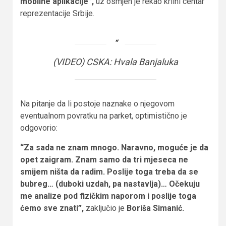
mobilne aplikacije”,
uz osmjeh je rekao krilni centar
reprezentacije Srbije.
(VIDEO) CSKA: Hvala Banjaluka
Na pitanje da li postoje naznake o njegovom
eventualnom povratku na parket, optimistično je
odgovorio:
“Za sada ne znam mnogo. Naravno, moguće je da
opet zaigram. Znam samo da tri mjeseca ne
smijem ništa da radim. Poslije toga treba da se
bubreg… (duboki uzdah, pa nastavlja)… Očekuju
me analize pod fizičkim naporom i poslije toga
ćemo sve znati”,
zaključio je
Boriša Simanić.