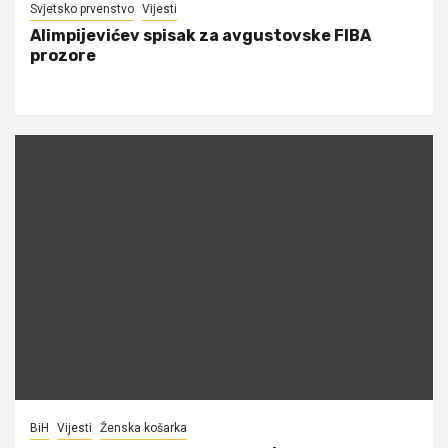
Svjetsko prvenstvo
Vijesti
Alimpijevićev spisak za avgustovske FIBA
prozore
BiH
Vijesti
Ženska košarka