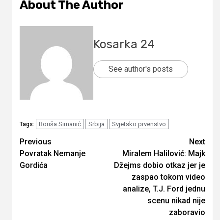
About The Author
Kosarka 24
See author's posts
Boriša Simanić
Srbija
Svjetsko prvenstvo
Tags:
Continue
Previous
Next
Povratak Nemanje
Miralem Halilović: Majk
Reading
Gordića
Džejms dobio otkaz jer je
zaspao tokom video
analize, T.J. Ford jednu
scenu nikad nije
zaboravio