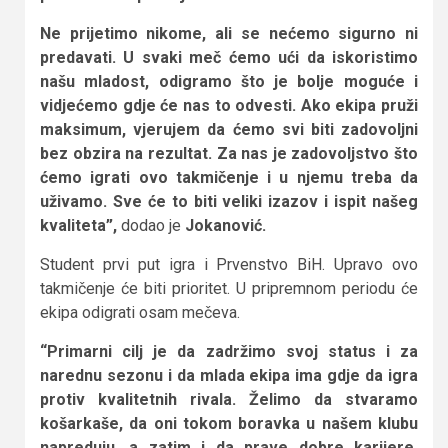
Ne prijetimo nikome, ali se nećemo sigurno ni
predavati. U svaki meč ćemo ući da iskoristimo
našu mladost, odigramo što je bolje moguće i
vidjećemo gdje će nas to odvesti. Ako ekipa pruži
maksimum, vjerujem da ćemo svi biti zadovoljni
bez obzira na rezultat. Za nas je zadovoljstvo što
ćemo igrati ovo takmičenje i u njemu treba da
uživamo. Sve će to biti veliki izazov i ispit našeg
kvaliteta”,
dodao je
Jokanović.
Student prvi put igra i Prvenstvo BiH. Upravo ovo
takmičenje će biti prioritet. U pripremnom periodu će
ekipa odigrati osam mečeva.
“Primarni cilj je da zadržimo svoj status i za
narednu sezonu i da mlada ekipa ima gdje da igra
protiv kvalitetnih rivala. Želimo da stvaramo
košarkaše, da oni tokom boravka u našem klubu
napreduju, a zatim i da prave dobre karijere.