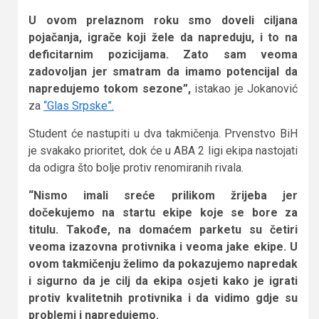
U ovom prelaznom roku smo doveli ciljana
pojačanja, igrače koji žele da napreduju, i to na
deficitarnim pozicijama. Zato sam veoma
zadovoljan jer smatram da imamo potencijal da
napredujemo tokom sezone”,
istakao je Jokanović
za
“Glas Srpske”.
Student će nastupiti u dva takmičenja. Prvenstvo BiH
je svakako prioritet, dok će u ABA 2 ligi ekipa nastojati
da odigra što bolje protiv renomiranih rivala.
“Nismo imali sreće prilikom žrijeba jer
dočekujemo na startu ekipe koje se bore za
titulu. Takođe, na domaćem parketu su četiri
veoma izazovna protivnika i veoma jake ekipe. U
ovom takmičenju želimo da pokazujemo napredak
i sigurno da je cilj da ekipa osjeti kako je igrati
protiv kvalitetnih protivnika i da vidimo gdje su
problemi i napredujemo.