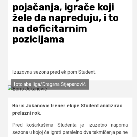
pojačanja, igrače koji
žele da napreduju, i to
na deficitarnim
pozicijama
Izazovna sezona pred ekipom Student.
foto:aba liga/Dragana Stjepanović
Boris Jokanović trener ekipe Student analizirao
prelazni rok.
Pred košarkašima Studenta je izuzetno naporna
sezona u kojoj će igrati paralelno dva takmičenja pa ne