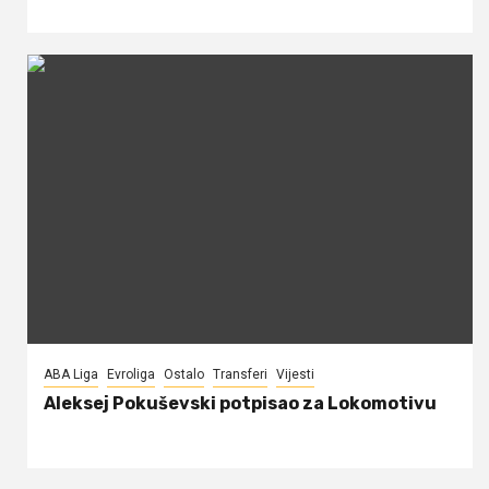
ABA Liga
Evroliga
Ostalo
Transferi
Vijesti
Aleksej Pokuševski potpisao za Lokomotivu