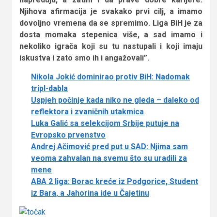
Njihova afirmacija je svakako prvi cilj, a imamo
dovoljno vremena da se spremimo. Liga BiH je za
dosta momaka stepenica više, a sad imamo i
nekoliko igrača koji su tu nastupali i koji imaju
iskustva i zato smo ih i angažovali”.
Nikola Jokić dominirao protiv BiH: Nadomak
tripl-dabla
Uspjeh počinje kada niko ne gleda – daleko od
reflektora i zvaničnih utakmica
Luka Galić sa selekcijom Srbije putuje na
Evropsko prvenstvo
Andrej Ačimović pred put u SAD: Njima sam
veoma zahvalan na svemu što su uradili za
mene
ABA 2 liga: Borac kreće iz Podgorice, Student
iz Bara, a Jahorina ide u Čajetinu