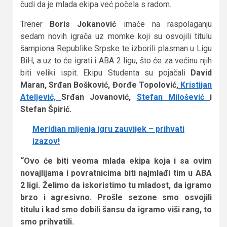
čudi da je mlada ekipa već počela s radom.
Trener
Boris Jokanović
imaće na raspolaganju
sedam novih igrača uz momke koji su osvojili titulu
šampiona Republike Srpske te izborili plasman u Ligu
BiH, a uz to će igrati i ABA 2 ligu, što će za većinu njih
biti veliki ispit. Ekipu Studenta su pojačali
David
Maran, Srđan Bošković, Đorđe Topolović,
Kristijan
Ateljević,
Srđan Jovanović,
Stefan Milošević
i
Stefan Špirić.
Meridian mijenja igru zauvijek – prihvati
izazov!
“Ovo će biti veoma mlada ekipa koja i sa ovim
novajlijama i povratnicima biti najmlađi tim u ABA
2 ligi. Želimo da iskoristimo tu mladost, da igramo
brzo i agresivno. Prošle sezone smo osvojili
titulu i kad smo dobili šansu da igramo viši rang, to
smo prihvatili.