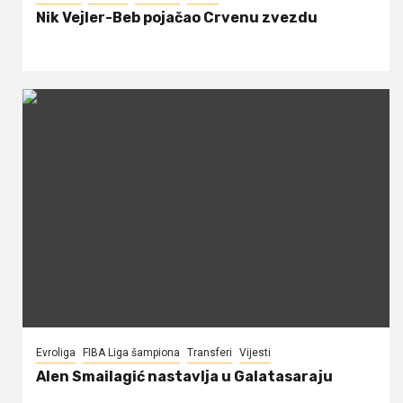
Nik Vejler-Beb pojačao Crvenu zvezdu
Evroliga
FIBA Liga šampiona
Transferi
Vijesti
Alen Smailagić nastavlja u Galatasaraju