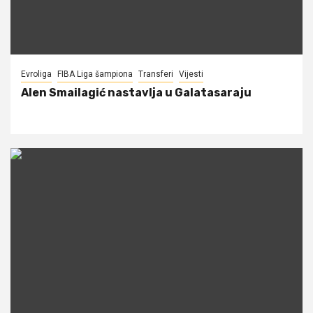
Evroliga
FIBA Liga šampiona
Transferi
Vijesti
Alen Smailagić nastavlja u Galatasaraju