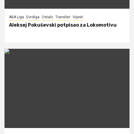
ABA Liga
Evroliga
Ostalo
Transferi
Vijesti
Aleksej Pokuševski potpisao za Lokomotivu