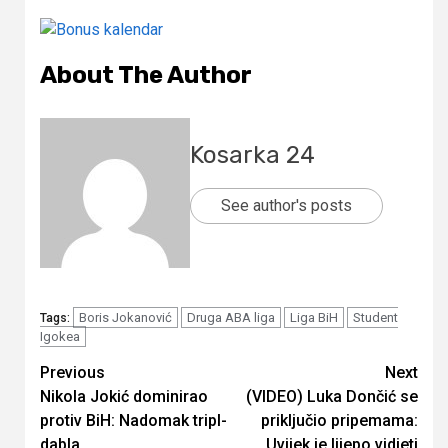
About The Author
Kosarka 24
See author's posts
Boris Jokanović
Druga ABA liga
Liga BiH
Student
Tags:
Igokea
Continue
Previous
Next
Nikola Jokić dominirao
(VIDEO) Luka Dončić se
Reading
protiv BiH: Nadomak tripl-
priključio pripemama:
dabla
Uvijek je lijepo vidjeti