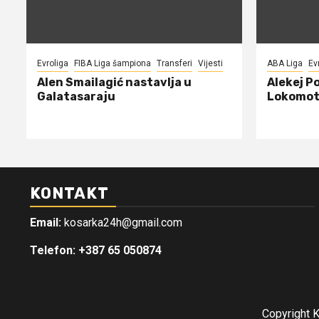
Evroliga
FIBA Liga šampiona
Transferi
Vijesti
ABA Liga
Ev
Alen Smailagić nastavlja u
Alekej P
Galatasaraju
Lokomot
KONTAKT
Email:
kosarka24h@gmail.com
Telefon: +387 65 050874
Copyright 