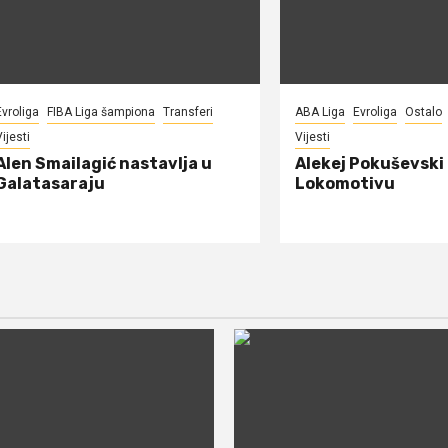
Evroliga
FIBA Liga šampiona
Transferi
ABA Liga
Evroliga
Ostalo
ijesti
Vijesti
Alen Smailagić nastavlja u
Alekej Pokuševski
Galatasaraju
Lokomotivu