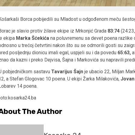
Košarkaši Borca pobijedili su Mladost u odgođenom meču šestog k
Borac je slavio protiv žilave ekipe iz Mrkonjić Grada
83:74
(24:23
je ekipa
Marka Šćekića
na poluvremenu sa devet poena razlike do
odnosno u trećoj četvrtini nakon što su se odmorili gosti su zaigral
pred posljednju dionicu imali egal, uspjeli su i da povedu
65:63,
al
znao da kazni i preko Dejvisa, Šajna i Markovića su napravili pr
U pobjedničkom sastavu
Tavarijus Šajn
je ubacio 22, Miljan Mar
12, a Stefan Glogovac 10 poena. U ekipi Žarka Milakovića,
Jovan
Lobarev 14 poena.
foto:kosarka24.ba
About The Author