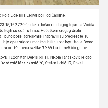
ola Lige BiH. Leotar bolji od Čapljine.
,23:15,16:27,20:9) i tako došao do drugog trijumfa. Vodila
 kojih su došli u finišu. Početkom drugog dijela
i puno bolje, agresivnije i napravili su preokret te su
i ih je opet stigao umor, izgubili su par lopti što je Borac
ednost od 10 poena razlike
79:69
i tu je meč bio gotov.
ković i Džonatan Dejvis po 14, Nikola Tanasković je dao
 Đorđević Marinković
20, Stefan Lakić 17, Pavel