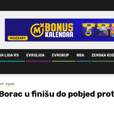
VA LIGA RS
EVROLIGA
EVROKUP
NBA
ŽENSKA KO
BiH
Vijesti
Borac u finišu do pobjed prot