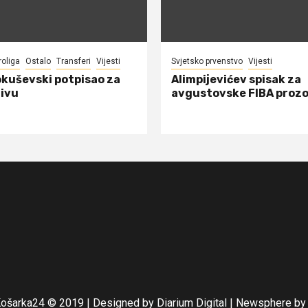
roliga
Ostalo
Transferi
Vijesti
Svjetsko prvenstvo
Vijesti
okuševski potpisao za
Alimpijevićev spisak za
ivu
avgustovske FIBA proz
Košarka24 © 2019 | Designed by Diarium Digital
|
Newsphere
by 