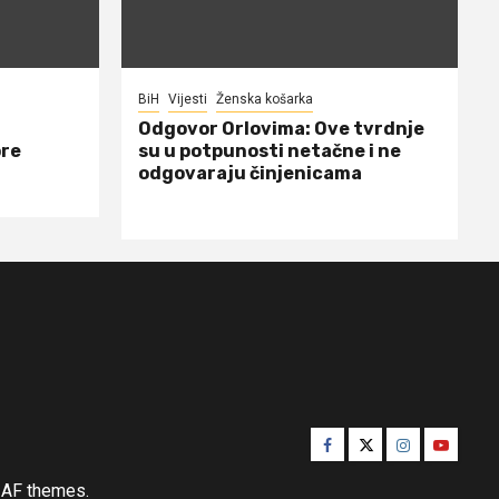
BiH
Vijesti
Ženska košarka
Odgovor Orlovima: ​Ove tvrdnje
ore
su u potpunosti netačne i ne
odgovaraju činjenicama
Facebook
Twitter
Instagram
Youtube
AF themes.