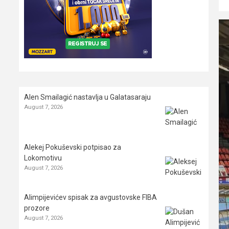
Alen Smailagić nastavlja u Galatasaraju
August 7, 2026
Alekej Pokuševski potpisao za
Lokomotivu
August 7, 2026
Alimpijevićev spisak za avgustovske FIBA
prozore
August 7, 2026