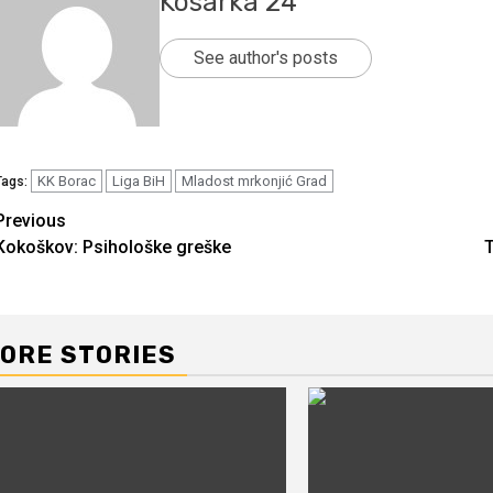
Kosarka 24
See author's posts
KK Borac
Liga BiH
Mladost mrkonjić Grad
Tags:
Continue
Previous
Kokoškov: Psihološke greške
T
Reading
ORE STORIES