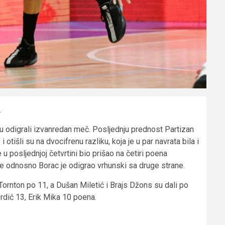
.
su odigrali izvanredan meč. Posljednju prednost Partizan
 otišli su na dvocifrenu razliku, koja je u par navrata bila i
 posljednjoj četvrtini bio prišao na četiri poena
eje odnosno Borac je odigrao vrhunski sa druge strane.
Tornton po 11, a Dušan Miletić i Brajs Džons su dali po
dić 13, Erik Mika 10 poena.