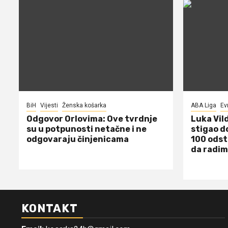
BiH
Vijesti
Ženska košarka
ABA Liga
Ev
Odgovor Orlovima: ​Ove tvrdnje
Luka Vil
su u potpunosti netačne i ne
stigao d
odgovaraju činjenicama
100 odst
da radim
KONTAKT