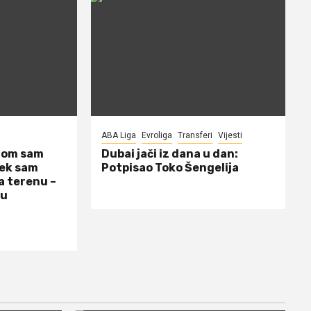
ABA Liga
Evroliga
Transferi
Vijesti
dom sam
Dubai jači iz dana u dan:
jek sam
Potpisao Toko Šengelija
a terenu –
 u