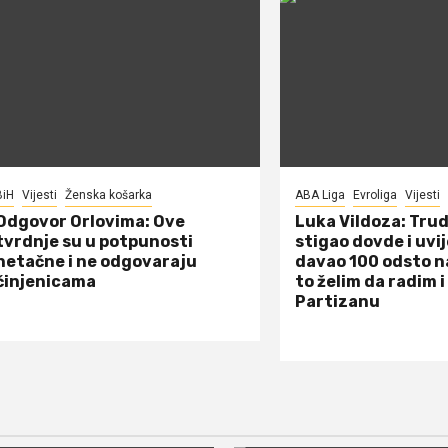
BiH
Vijesti
Ženska košarka
ABA Liga
Evroliga
Vijesti
Odgovor Orlovima: ​Ove
Luka Vildoza: Tru
tvrdnje su u potpunosti
stigao dovde i uvi
netačne i ne odgovaraju
davao 100 odsto n
činjenicama
to želim da radim i
Partizanu