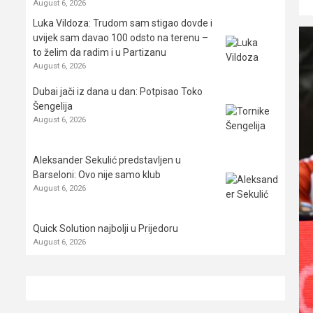
August 6, 2026
Luka Vildoza: Trudom sam stigao dovde i
uvijek sam davao 100 odsto na terenu –
to želim da radim i u Partizanu
August 6, 2026
Dubai jači iz dana u dan: Potpisao Toko
Šengelija
August 6, 2026
Aleksander Sekulić predstavljen u
Barseloni: Ovo nije samo klub
August 6, 2026
Quick Solution najbolji u Prijedoru
August 6, 2026