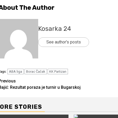
About The Author
Kosarka 24
See author's posts
ABA liga
Borac Čačak
KK Partizan
Tags:
Continue
Previous
Bajić: Rezultat poraza je turnir u Bugarskoj
Reading
ORE STORIES