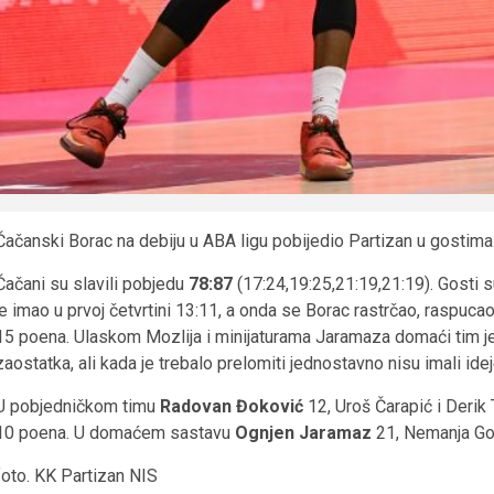
Čačanski Borac na debiju u ABA ligu pobijedio Partizan u gostima
Čačani su slavili pobjedu
78:87
(17:24,19:25,21:19,21:19). Gosti 
je imao u prvoj četvrtini 13:11, a onda se Borac rastrčao, raspucao i
15 poena. Ulaskom Mozlija i minijaturama Jaramaza domaći tim je u
zaostatka, ali kada je trebalo prelomiti jednostavno nisu imali id
U pobjedničkom timu
Radovan Đoković
12, Uroš Čarapić i Derik 
10 poena. U domaćem sastavu
Ognjen Jaramaz
21, Nemanja Gor
foto. KK Partizan NIS