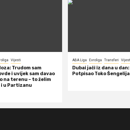
roliga
Vijesti
ABA Liga
Evroliga
Transferi
Vijest
doza: Trudom sam
Dubai jači iz dana u dan:
ovde i uvijek sam davao
Potpisao Toko Šengelija
o na terenu – to želim
 i u Partizanu