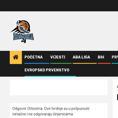
Skip
to
content
POČETNA
VIJESTI
ABA LIGA
BIH
PR
EVROPSKO PRVENSTVO
Home
ABA Liga
Borac se pobrinuo za prvo iznenađenje
Odgovor Orlovima: ​Ove tvrdnje su u potpunosti
netačne i ne odgovaraju činjenicama