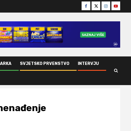
Facebook
Twitter
Instagram
Youtube
ŠARKA
SVJETSKO PRVENSTVO
INTERVJU
znenađenje