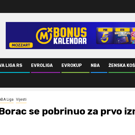
VA LIGA RS
EVROLIGA
EVROKUP
NBA
ŽENSKA KO
ABA Liga
Vijesti
Borac se pobrinuo za prvo i