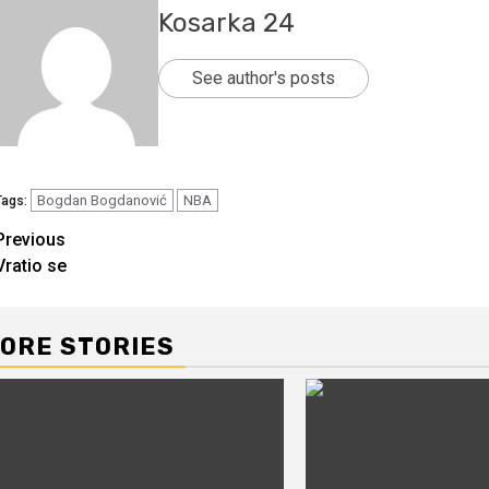
Kosarka 24
See author's posts
Bogdan Bogdanović
NBA
Tags:
Continue
Previous
Vratio se
Reading
ORE STORIES