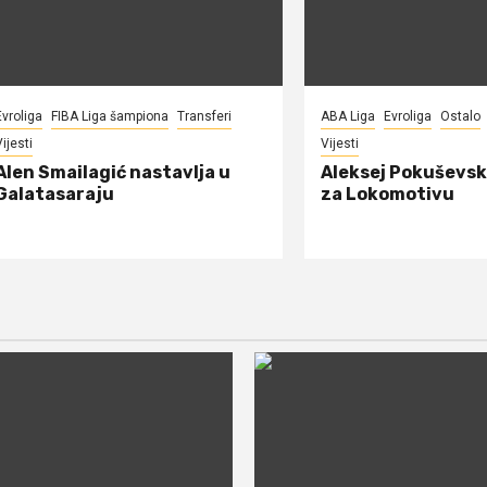
Evroliga
FIBA Liga šampiona
Transferi
ABA Liga
Evroliga
Ostalo
ijesti
Vijesti
Alen Smailagić nastavlja u
Aleksej Pokuševsk
Galatasaraju
za Lokomotivu