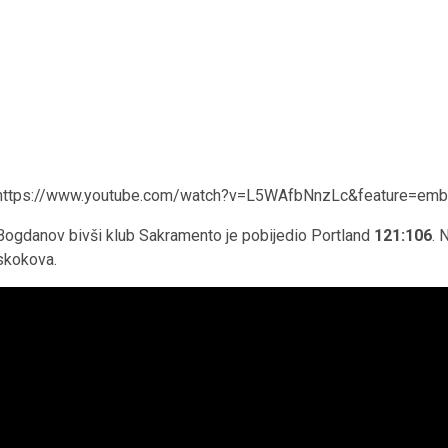
https://www.youtube.com/watch?v=L5WAfbNnzLc&feature=emb_
Bogdanov bivši klub Sakramento je pobijedio Portland
121:106
. 
skokova.