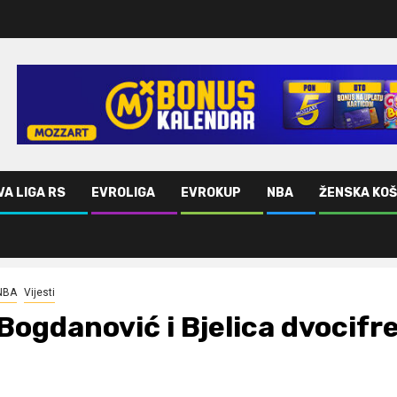
VA LIGA RS
EVROLIGA
EVROKUP
NBA
ŽENSKA KO
NBA
Vijesti
Bogdanović i Bjelica dvocifre