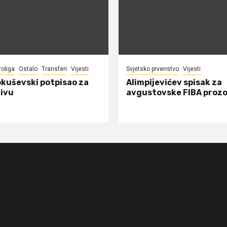
roliga
Ostalo
Transferi
Vijesti
Svjetsko prvenstvo
Vijesti
okuševski potpisao za
Alimpijevićev spisak za
ivu
avgustovske FIBA proz