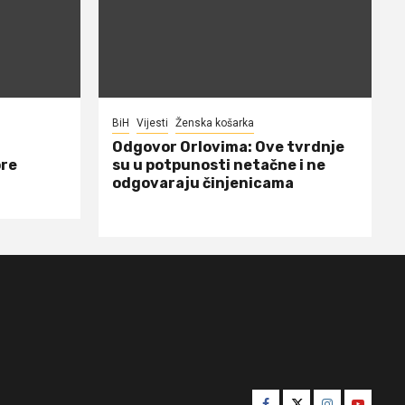
BiH
Vijesti
Ženska košarka
Odgovor Orlovima: ​Ove tvrdnje
ore
su u potpunosti netačne i ne
odgovaraju činjenicama
Facebook
Twitter
Instagram
Youtube