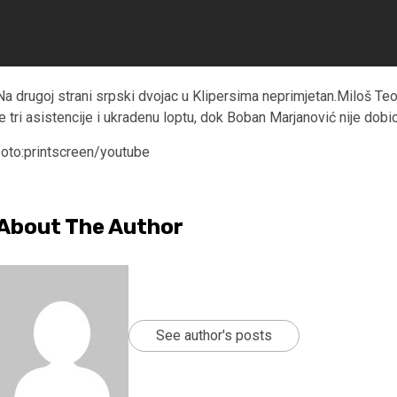
Na drugoj strani srpski dvojac u Klipersima neprimjetan.Miloš Te
je tri asistencije i ukradenu loptu, dok Boban Marjanović nije dobio
foto:printscreen/youtube
About The Author
See author's posts