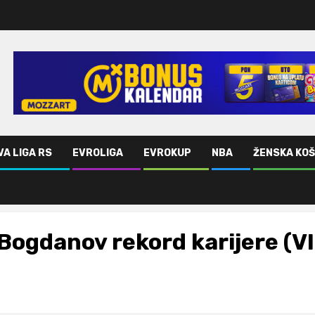
VA LIGA RS
EVROLIGA
EVROKUP
NBA
ŽENSKA KO
Bogdanov rekord karijere (V