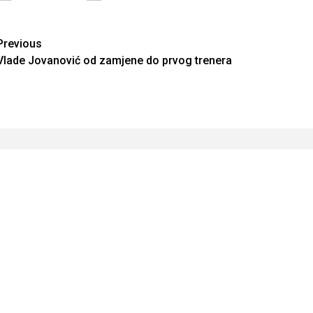
Continue
Previous
Vlade Jovanović od zamjene do prvog trenera
Reading