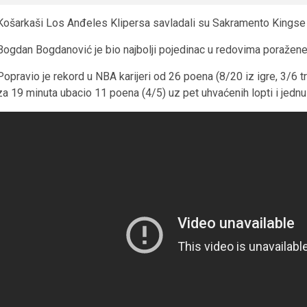
Košarkaši Los Anđeles Klipersa savladali su Sakramento Kings
Bogdan Bogdanović je bio najbolji pojedinac u redovima poražene
Popravio je rekord u NBA karijeri od 26 poena (8/20 iz igre, 3/6 tr
za 19 minuta ubacio 11 poena (4/5) uz pet uhvaćenih lopti i jednu 