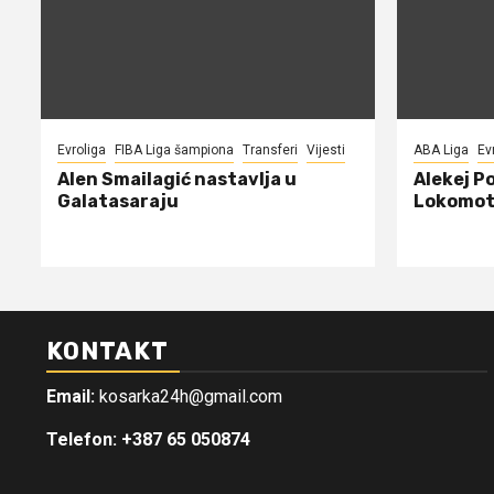
Evroliga
FIBA Liga šampiona
Transferi
Vijesti
ABA Liga
Ev
Alen Smailagić nastavlja u
Alekej P
Galatasaraju
Lokomot
KONTAKT
Email:
kosarka24h@gmail.com
Telefon: +387 65 050874