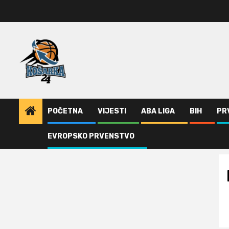
Skip
to
content
POČETNA
VIJESTI
ABA LIGA
BIH
PR
EVROPSKO PRVENSTVO
Home
Bogdanov rekord karijere (VIDEO)