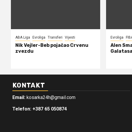
ABA Liga
Evroliga
Transferi
Vijesti
Evroliga
FIB
Nik Vejler-Beb pojačao Crvenu
Alen Sma
zvezdu
Galatasa
KONTAKT
Email:
kosarka24h@gmail.com
Telefon: +387 65 050874