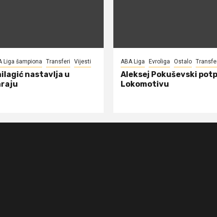
A Liga šampiona
Transferi
Vijesti
ABA Liga
Evroliga
Ostalo
Transfe
ilagić nastavlja u
Aleksej Pokuševski potp
raju
Lokomotivu