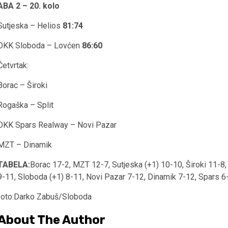
ABA 2 – 20. kolo
Sutjeska – Helios
81:74
OKK Sloboda – Lovćen
86:60
Četvrtak:
Borac – Široki
Rogaška – Split
OKK Spars Realway – Novi Pazar
MZT – Dinamik
TABELA:
Borac 17-2, MZT 12-7, Sutjeska (+1) 10-10, Široki 11-8,
9-11, Sloboda (+1) 8-11, Novi Pazar 7-12, Dinamik 7-12, Spars 6
foto:Darko Zabuš/Sloboda
About The Author