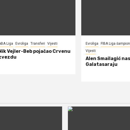
ABA Liga
Evroliga
Transferi
Vijesti
Evroliga
FIBA Liga šampio
Nik Vejler-Beb pojačao Crvenu
Vijesti
zvezdu
Alen Smailagić nas
Galatasaraju