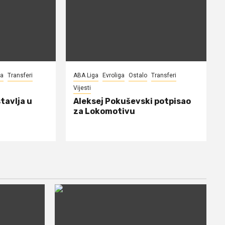
na
Transferi
ABA Liga
Evroliga
Ostalo
Transferi
Vijesti
tavlja u
Aleksej Pokuševski potpisao
za Lokomotivu