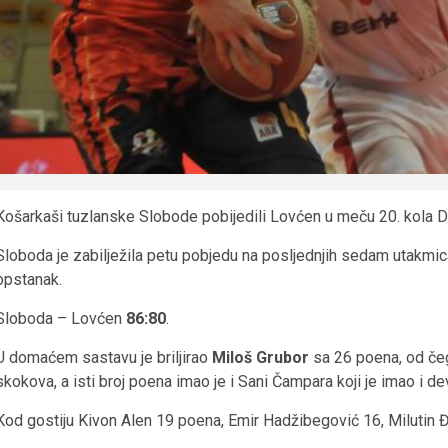
Košarkaši tuzlanske Slobode pobijedili Lovćen u meču 20. kola D
Sloboda je zabilježila petu pobjedu na posljednjih sedam utakmic
opstanak.
Sloboda – Lovćen
86:80
.
U domaćem sastavu je briljirao
Miloš Grubor
sa 26 poena, od čega
skokova, a isti broj poena imao je i Sani Čampara koji je imao i de
Kod gostiju Kivon Alen 19 poena, Emir Hadžibegović 16, Milutin 