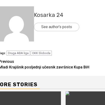
Kosarka 24
See author's posts
Druga ABA liga
OKK Sloboda
Tags:
Continue
Previous
Mladi Krajišnik posljednji učesnik završnice Kupa BiH
Reading
ORE STORIES