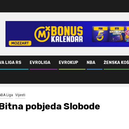
VA LIGA RS
EVROLIGA
EVROKUP
NBA
ŽENSKA KO
ABA Liga
Vijesti
Bitna pobjeda Slobode