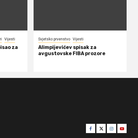
ri
Vijesti
Svjetsko prvenstvo
Vijesti
isao za
Alimpijevićev spisak za
avgustovske FIBA prozore
Facebook
Twitter
Instagram
Youtube