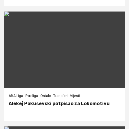
ABA Liga
Evroliga
Ostalo
Transferi
Vijesti
Alekej Pokuševski potpisao za Lokomotivu