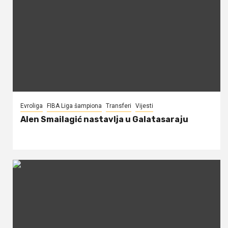
Evroliga
FIBA Liga šampiona
Transferi
Vijesti
Alen Smailagić nastavlja u Galatasaraju