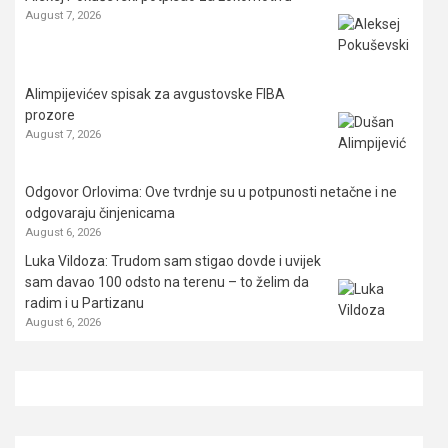
August 7, 2026
Alimpijevićev spisak za avgustovske FIBA
prozore
August 7, 2026
Odgovor Orlovima: ​Ove tvrdnje su u potpunosti netačne i ne
odgovaraju činjenicama
August 6, 2026
Luka Vildoza: Trudom sam stigao dovde i uvijek
sam davao 100 odsto na terenu – to želim da
radim i u Partizanu
August 6, 2026