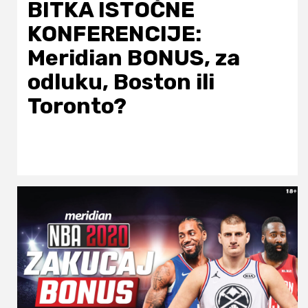
BITKA ISTOČNE
KONFERENCIJE:
Meridian BONUS, za
odluku, Boston ili
Toronto?