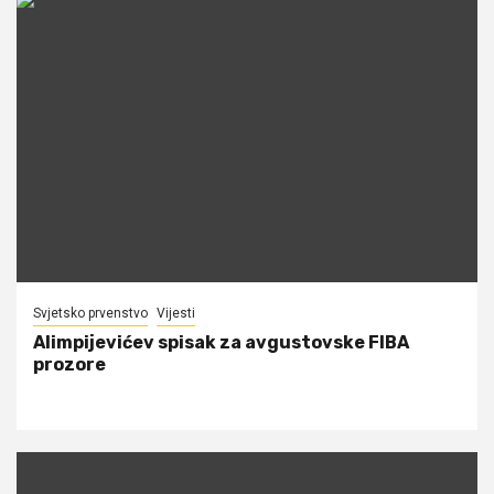
Svjetsko prvenstvo
Vijesti
Alimpijevićev spisak za avgustovske FIBA
prozore