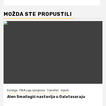
MOŽDA STE PROPUSTILI
Evroliga
FIBA Liga šampiona
Transferi
Vijesti
Alen Smailagić nastavlja u Galatasaraju