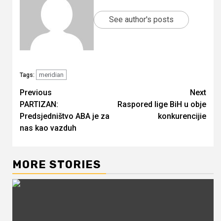
See author's posts
meridian
Tags:
Continue
Previous
Next
PARTIZAN:
Raspored lige BiH u obje
Reading
Predsjedništvo ABA je za
konkurencijie
nas kao vazduh
MORE STORIES