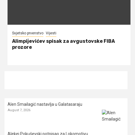
Svjetsko prvenstvo
Vijesti
Alimpijevićev spisak za avgustovske FIBA
prozore
Alen Smailagić nastavlja u Galatasaraju
August 7, 2026
Alekej Pokuševski potpisao za Lokomotivu