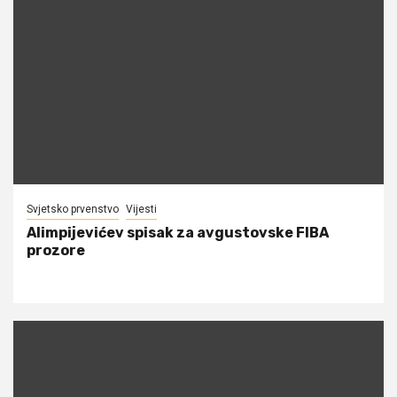
Svjetsko prvenstvo
Vijesti
Alimpijevićev spisak za avgustovske FIBA
prozore