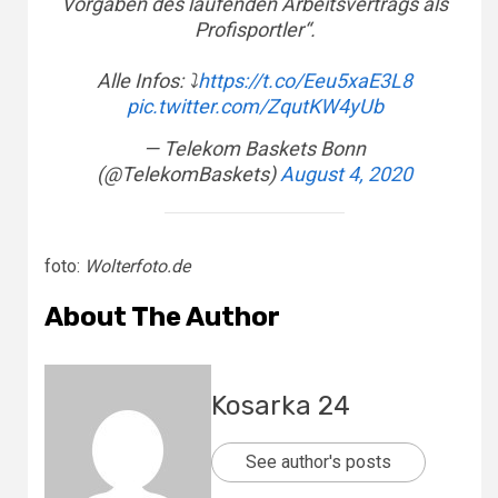
Vorgaben des laufenden Arbeitsvertrags als
Profisportler“.
Alle Infos: ⤵️
https://t.co/Eeu5xaE3L8
pic.twitter.com/ZqutKW4yUb
— Telekom Baskets Bonn
(@TelekomBaskets)
August 4, 2020
foto:
Wolterfoto.de
About The Author
Kosarka 24
See author's posts