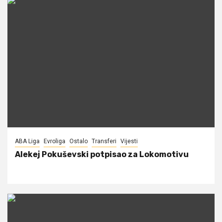
ABA Liga
Evroliga
Ostalo
Transferi
Vijesti
Alekej Pokuševski potpisao za Lokomotivu