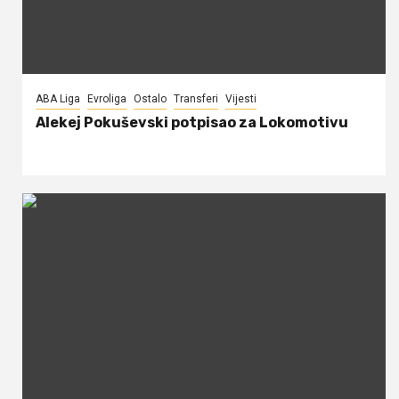
ABA Liga
Evroliga
Ostalo
Transferi
Vijesti
Alekej Pokuševski potpisao za Lokomotivu