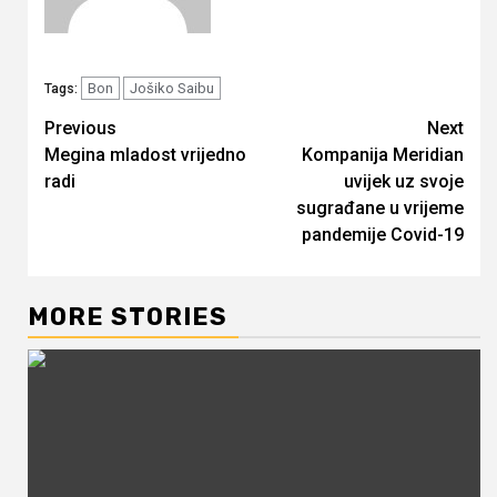
Bon
Jošiko Saibu
Tags:
Continue
Previous
Next
Megina mladost vrijedno
Kompanija Meridian
Reading
radi
uvijek uz svoje
sugrađane u vrijeme
pandemije Covid-19
MORE STORIES