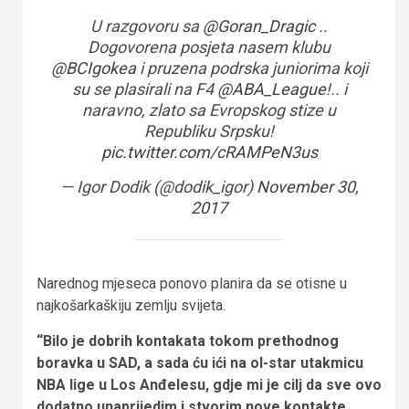
U razgovoru sa
@Goran_Dragic
..
Dogovorena posjeta nasem klubu
@BCIgokea
i pruzena podrska juniorima koji
su se plasirali na F4
@ABA_League
!.. i
naravno, zlato sa Evropskog stize u
Republiku Srpsku!
pic.twitter.com/cRAMPeN3us
— Igor Dodik (@dodik_igor)
November 30,
2017
Narednog mjeseca ponovo planira da se otisne u
najkošarkaškiju zemlju svijeta.
“Bilo je dobrih kontakata tokom prethodnog
boravka u SAD, a sada ću ići na ol-star utakmicu
NBA lige u Los Anđelesu, gdje mi je cilj da sve ovo
dodatno unaprijedim i stvorim nove kontakte