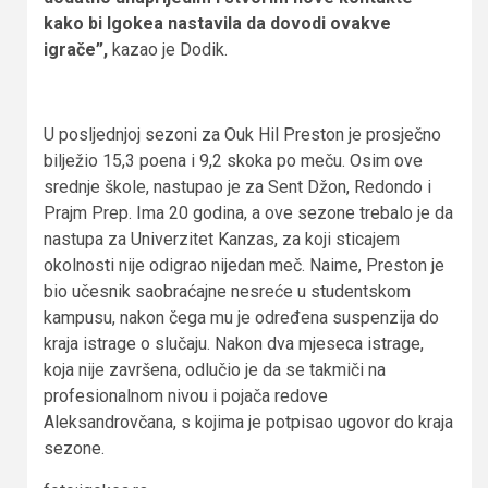
kako bi Igokea nastavila da dovodi ovakve
igrače”,
kazao je Dodik.
U posljednjoj sezoni za Ouk Hil Preston je prosječno
bilježio 15,3 poena i 9,2 skoka po meču. Osim ove
srednje škole, nastupao je za Sent Džon, Redondo i
Prajm Prep. Ima 20 godina, a ove sezone trebalo je da
nastupa za Univerzitet Kanzas, za koji sticajem
okolnosti nije odigrao nijedan meč. Naime, Preston je
bio učesnik saobraćajne nesreće u studentskom
kampusu, nakon čega mu je određena suspenzija do
kraja istrage o slučaju. Nakon dva mjeseca istrage,
koja nije završena, odlučio je da se takmiči na
profesionalnom nivou i pojača redove
Aleksandrovčana, s kojima je potpisao ugovor do kraja
sezone.