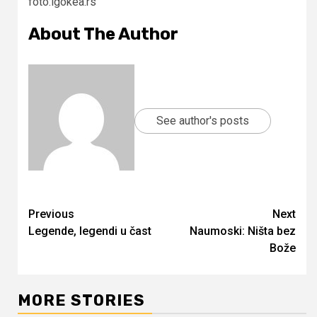
foto:igokea.rs
About The Author
See author's posts
Continue
Previous
Next
Legende, legendi u čast
Naumoski: Ništa bez
Reading
Bože
MORE STORIES