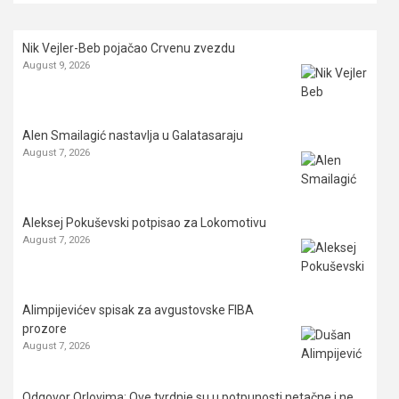
Nik Vejler-Beb pojačao Crvenu zvezdu
August 9, 2026
Alen Smailagić nastavlja u Galatasaraju
August 7, 2026
Aleksej Pokuševski potpisao za Lokomotivu
August 7, 2026
Alimpijevićev spisak za avgustovske FIBA
prozore
August 7, 2026
Odgovor Orlovima: ​Ove tvrdnje su u potpunosti netačne i ne