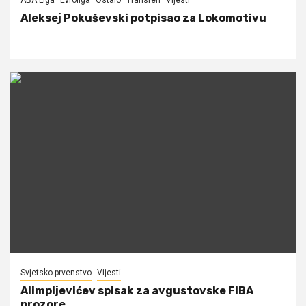
Aleksej Pokuševski potpisao za Lokomotivu
Svjetsko prvenstvo
Vijesti
Alimpijevićev spisak za avgustovske FIBA
prozore