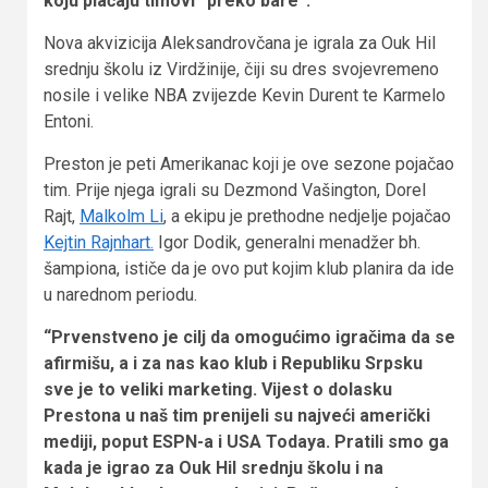
koju plaćaju timovi “preko bare”.
Nova akvizicija Aleksandrovčana je igrala za Ouk Hil
srednju školu iz Virdžinije, čiji su dres svojevremeno
nosile i velike NBA zvijezde Kevin Durent te Karmelo
Entoni.
Preston je peti Amerikanac koji je ove sezone pojačao
tim. Prije njega igrali su Dezmond Vašington, Dorel
Rajt,
Malkolm Li
, a ekipu je prethodne nedjelje pojačao
Kejtin Rajnhart.
Igor Dodik, generalni menadžer bh.
šampiona, ističe da je ovo put kojim klub planira da ide
u narednom periodu.
“Prvenstveno je cilj da omogućimo igračima da se
afirmišu, a i za nas kao klub i Republiku Srpsku
sve je to veliki marketing. Vijest o dolasku
Prestona u naš tim prenijeli su najveći američki
mediji, poput ESPN-a i USA Todaya. Pratili smo ga
kada je igrao za Ouk Hil srednju školu i na