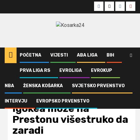
Skip
Facebook
Twitter
Instagra
Yout
to
content
POČETNA
VIJESTI
ABA LIGA
BIH
PRVA LIGA RS
EVROLIGA
EVROKUP
Home
Uncategorized
Igokea može na Prestonu višestruko da zaradi
NBA
ŽENSKA KOŠARKA
SVJETSKO PRVENSTVO
Uncategorized
INTERVJU
EVROPSKO PRVENSTVO
Igokea može na
Prestonu višestruko da
zaradi