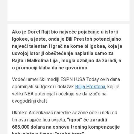
Ako je Dorel Rajt bio najveće pojačanje u istorji
Igokee, a jeste, onda je Bili Preston potencijalno
najveći talentan i igrač na kome bi Igokea, koja je
usvojoj istoriji obeštećenje naplatila samo za
Rajta i Malkolma Lija , mogla ozbiljno da zaradi, a
o promociji kluba da ne govorimo.
Vodeći američki mediji ESPN i USA Today ovih dana
spominjali su Igokei i dolazak
Bilija Prestona
, koji je
veliki NBA potencijal i očekuje se da izađe na
ovogodišnji draft
Ukoliko Amerikanac naredne sezone ode u neki od
timova najjače ligu svijeta,
“igosi” će zaraditi
685.000 dolara na osnovu trening kompenzacije