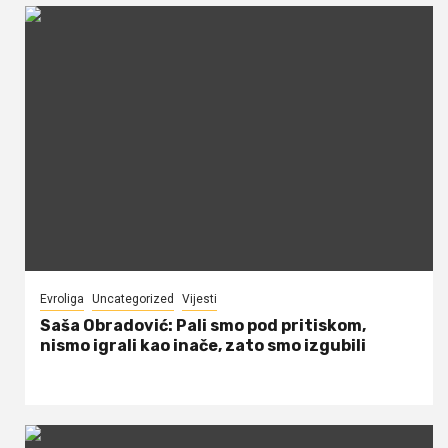
Evroliga
Uncategorized
Vijesti
Saša Obradović: Pali smo pod pritiskom,
nismo igrali kao inače, zato smo izgubili