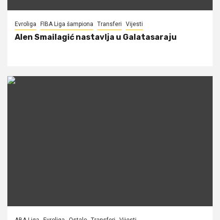
Evroliga
FIBA Liga šampiona
Transferi
Vijesti
Alen Smailagić nastavlja u Galatasaraju
ABA Liga
Evroliga
Ostalo
Transferi
Vijesti