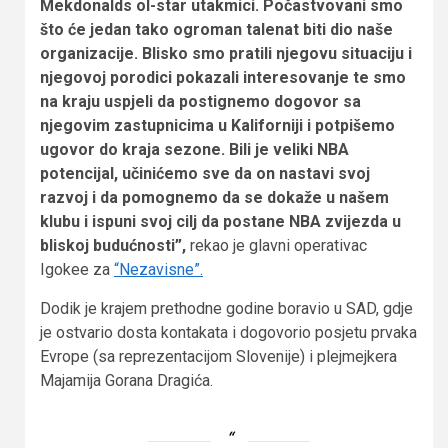
Mekdonalds ol-star utakmici. Počastvovani smo
što će jedan tako ogroman talenat biti dio naše
organizacije. Blisko smo pratili njegovu situaciju i
njegovoj porodici pokazali interesovanje te smo
na kraju uspjeli da postignemo dogovor sa
njegovim zastupnicima u Kaliforniji i potpišemo
ugovor do kraja sezone. Bili je veliki NBA
potencijal, učinićemo sve da on nastavi svoj
razvoj i da pomognemo da se dokaže u našem
klubu i ispuni svoj cilj da postane NBA zvijezda u
bliskoj budućnosti”,
rekao je glavni operativac
Igokee za
“Nezavisne”.
Dodik je krajem prethodne godine boravio u SAD, gdje
je ostvario dosta kontakata i dogovorio posjetu prvaka
Evrope (sa reprezentacijom Slovenije) i plejmejkera
Majamija Gorana Dragića.