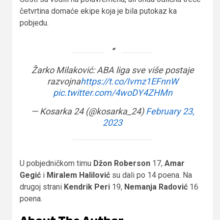
četvrtina domaće ekipe koja je bila putokaz ka
pobjedu.
Žarko Milaković: ABA liga sve više postaje
razvojna
https://t.co/Ivmz1EFnnW
pic.twitter.com/4woDY4ZHMn
— Kosarka 24 (@kosarka_24)
February 23,
2023
U pobjedničkom timu
Džon Roberson
17,
Amar
Gegić
i
Miralem Halilović
su dali po 14 poena. Na
drugoj strani
Kendrik Peri
19,
Nemanja Radović
16
poena.