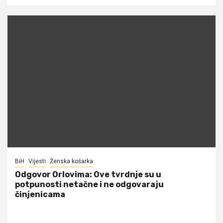
BiH
Vijesti
Ženska košarka
Odgovor Orlovima: ​Ove tvrdnje su u
potpunosti netačne i ne odgovaraju
činjenicama