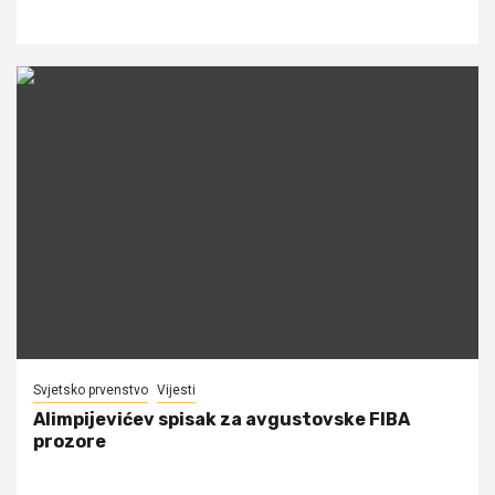
Svjetsko prvenstvo
Vijesti
Alimpijevićev spisak za avgustovske FIBA
prozore