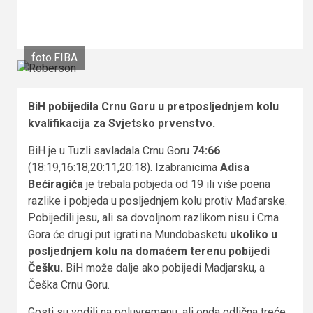
foto.FIBA
BiH pobijedila Crnu Goru u pretposljednjem kolu
kvalifikacija za Svjetsko prvenstvo.
BiH je u Tuzli savladala Crnu Goru
74:66
(18:19,16:18,20:11,20:18). Izabranicima
Adisa
Bećiragića
je trebala pobjeda od 19 ili više poena
razlike i pobjeda u posljednjem kolu protiv Mađarske.
Pobijedili jesu, ali sa dovoljnom razlikom nisu i Crna
Gora će drugi put igrati na Mundobasketu
ukoliko u
posljednjem kolu na domaćem terenu pobijedi
Češku.
BiH može dalje ako pobijedi Madjarsku, a
Češka Crnu Goru.
Gosti su vodili na poluvremenu, ali onda odlična treće