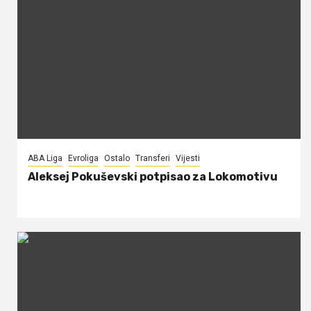
ABA Liga
Evroliga
Ostalo
Transferi
Vijesti
Aleksej Pokuševski potpisao za Lokomotivu