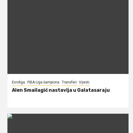
Evroliga
FIBA Liga šampiona
Transferi
Vijesti
Alen Smailagić nastavlja u Galatasaraju