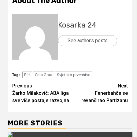
About The Author
Kosarka 24
See author's posts
BiH
Crna Gora
Svjetsko prvenstvo
Tags:
Continue
Previous
Next
Žarko Milaković: ABA liga
Fenerbahče se
Reading
sve više postaje razvojna
revanširao Partizanu
MORE STORIES