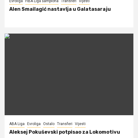
Evroliga
FIBA Liga šampiona
Transferi
Vijesti
Alen Smailagić nastavlja u Galatasaraju
ABA Liga
Evroliga
Ostalo
Transferi
Vijesti
Aleksej Pokuševski potpisao za Lokomotivu