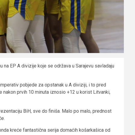
 na EP A divizije koje se održava u Sarajevu savladaju
imperativ pobjede za opstanak u A diviziji, i to pred
je nakon prvih 10 minuta iznosio +12 u korist Litvanki,
rezentaciju BiH, sve do finiša. Malo po malo, prednost
će.
i onda kreće fantastična serija domaćih košarkašica od