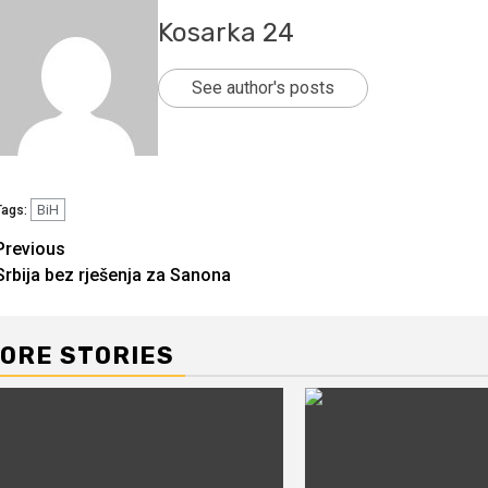
Kosarka 24
See author's posts
BiH
Tags:
Continue
Previous
Srbija bez rješenja za Sanona
Reading
ORE STORIES