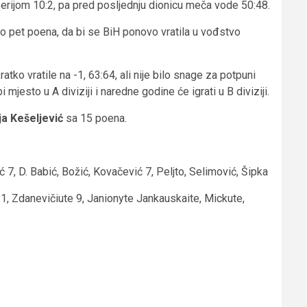
 serijom 10:2, pa pred posljednju dionicu meča vode 50:48.
do pet poena, da bi se BiH ponovo vratila u vođstvo
atko vratile na -1, 63:64, ali nije bilo snage za potpuni
jesto u A diviziji i naredne godine će igrati u B diviziji.
ja Kešeljević
sa 15 poena.
ć 7, D. Babić, Božić, Kovačević 7, Peljto, Selimović, Šipka
 1, Zdanevičiute 9, Janionyte Jankauskaite, Mickute,