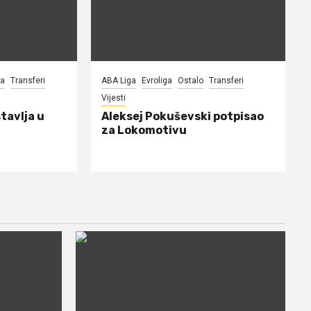
na
Transferi
ABA Liga
Evroliga
Ostalo
Transferi
Vijesti
tavlja u
Aleksej Pokuševski potpisao
za Lokomotivu