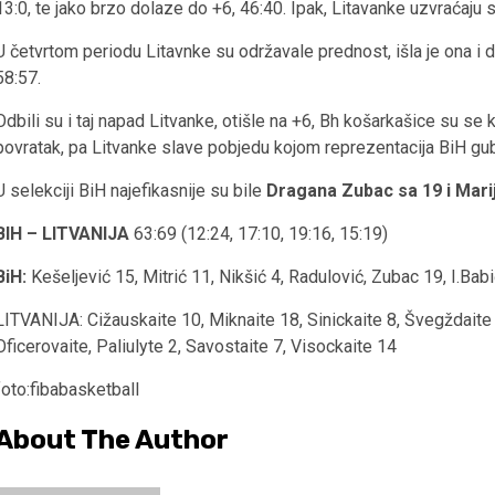
13:0, te jako brzo dolaze do +6, 46:40. Ipak, Litavanke uzvraćaju
U četvrtom periodu Litavnke su održavale prednost, išla je ona i 
58:57.
Odbili su i taj napad Litvanke, otišle na +6, Bh košarkašice su se kr
povratak, pa Litvanke slave pobjedu kojom reprezentacija BiH gubi m
U selekciji BiH najefikasnije su bile
Dragana Zubac sa 19 i Mari
BIH – LITVANIJA
63:69 (12:24, 17:10, 19:16, 15:19)
BiH:
Kešeljević 15, Mitrić 11, Nikšić 4, Radulović, Zubac 19, I.Babi
LITVANIJA: Cižauskaite 10, Miknaite 18, Sinickaite 8, Švegždaite
Oficerovaite, Paliulyte 2, Savostaite 7, Visockaite 14
foto:fibabasketball
About The Author