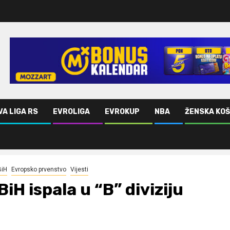
VA LIGA RS
EVROLIGA
EVROKUP
NBA
ŽENSKA KO
BiH
Evropsko prvenstvo
Vijesti
BiH ispala u “B” diviziju