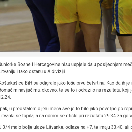
Juniorke Bosne i Hercegovine nisu uspjele da u posljednjem meču
Litvaniju i tako ostanu u A diviziji.
Košarkašice BiH su odigrale jako lošu prvu četvrtinu. Kao da ih je 
domaćim navijačima, okovao, te se to i odrazilo na rezultatu, koji 
12:24.
Ipak, u preostalom dijelu meča sve je to bilo jako povoljno po rep
Litvanki se topila, a na odmor se otišlo pri rezultatu 29:34 za goš
U 3/4 malo bolje ulaze Litvanke, odlaze na +7, te imaju 33:40, al