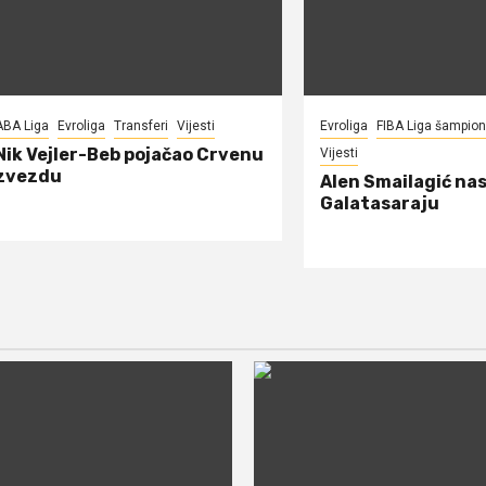
ABA Liga
Evroliga
Transferi
Vijesti
Evroliga
FIBA Liga šampio
Nik Vejler-Beb pojačao Crvenu
Vijesti
zvezdu
Alen Smailagić nas
Galatasaraju