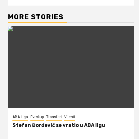
MORE STORIES
ABA Liga
Evrokup
Transferi
Vijesti
Stefan Đorđević se vratio u ABA ligu