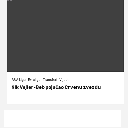
ABA Liga
Evroliga
Transferi
Vijesti
Nik Vejler-Beb pojačao Crvenu zvezdu