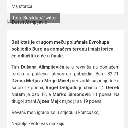
Majstorica
foto: Besiktas/Twitter
Bešiktaš je drugom meču polufinala Evrokupa
pobijedio Burg na domaćem terenu i majstorica
će odlučiti ko će u finale.
Tim
Dušana Alimpijevića
je u revanšu na domaćem
terenu u paklenoj atmosferi pobijedio Burg 82:71.
Džona Metjuz i Metju Mičel
predvodili su pobjednike
sa po 17 poena,
Angel Delgado
je ubacio 14,
Derek
Nidam
je dao 12, a
Marko Simonović
11 poena. Na
drugoj strani
Ajzea Majk
najbolji sa 19 poena.
Revanš meč igraće se u srijedu u Francuskoj.
Najbolje kvote vas očekuju