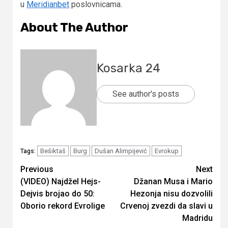
u
Meridianbet
poslovnicama.
About The Author
Kosarka 24
See author's posts
Bešiktaš
Burg
Dušan Alimpijević
Evrokup
Tags:
Continue
Previous
Next
(VIDEO) Najdžel Hejs-
Džanan Musa i Mario
Reading
Dejvis brojao do 50:
Hezonja nisu dozvolili
Oborio rekord Evrolige
Crvenoj zvezdi da slavi u
Madridu