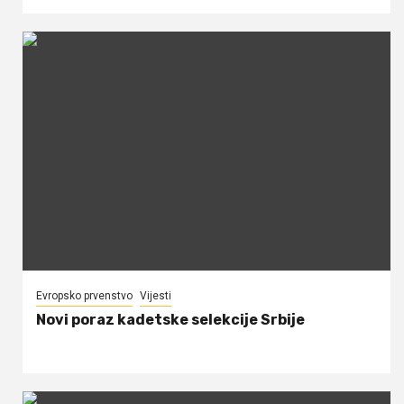
Evropsko prvenstvo
Vijesti
Novi poraz kadetske selekcije Srbije