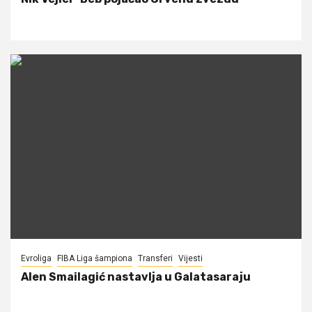
Evroliga
FIBA Liga šampiona
Transferi
Vijesti
Alen Smailagić nastavlja u Galatasaraju