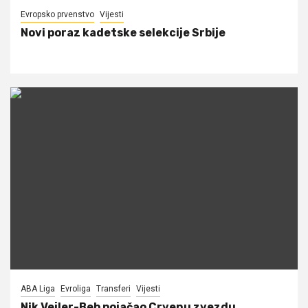
Evropsko prvenstvo
Vijesti
Novi poraz kadetske selekcije Srbije
ABA Liga
Evroliga
Transferi
Vijesti
Nik Vejler-Beb pojačao Crvenu zvezdu