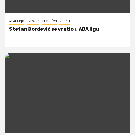
ABA Liga
Evrokup
Transferi
Vijesti
Stefan Đorđević se vratio u ABA ligu