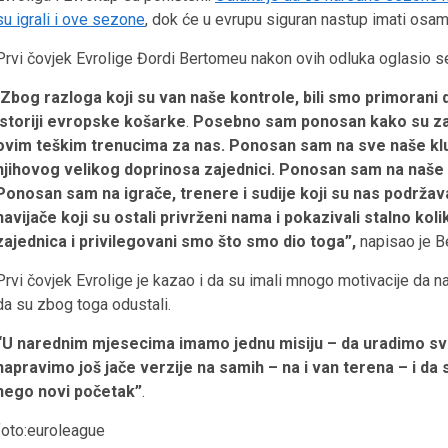
su igrali i ove sezone
, dok će u evrupu siguran nastup imati osam
Prvi čovjek Evrolige Đordi Bertomeu nakon ovih odluka oglasio 
Zbog razloga koji su van naše kontrole, bili smo primorani d
istoriji evropske košarke
.
Posebno sam ponosan kako su zaje
ovim teškim trenucima za nas. Ponosan sam na sve naše klu
njihovog velikog doprinosa zajednici. Ponosan sam na naše p
Ponosan sam na igrače, trenere i sudije koji su nas podrža
navijače koji su ostali privrženi nama i pokazivali stalno kol
zajednica i privilegovani smo što smo dio toga”,
napisao je B
Prvi čovjek Evrolige je kazao i da su imali mnogo motivacije da nas
da su zbog toga odustali.
“U narednim mjesecima imamo jednu misiju – da uradimo sve š
napravimo još jače verzije na samih – na i van terena – i da 
nego novi početak”
.
foto:euroleague