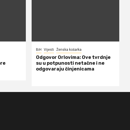
BiH
Vijesti
Ženska košarka
Odgovor Orlovima: ​Ove tvrdnje
ore
su u potpunosti netačne i ne
odgovaraju činjenicama