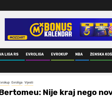
VA LIGA RS
EVROLIGA
EVROKUP
NBA
ŽENSKA KO
Evrokup
Evroliga
Vijesti
Bertomeu: Nije kraj nego no