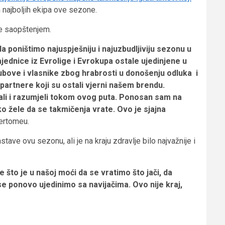
 najboljih ekipa ove sezone.
se saopštenjem.
a poništimo najuspješniju i najuzbudljiviju sezonu u
dnice iz Evrolige i Evrokupa ostale ujedinjene u
bove i vlasnike zbog hrabrosti u donošenju odluka i
artnere koji su ostali vjerni našem brendu.
vali i razumjeli tokom ovog puta. Ponosan sam na
iko žele da se takmičenja vrate. Ovo je sjajna
ertomeu.
tave ovu sezonu, ali je na kraju zdravlje bilo najvažnije i
to je u našoj moći da se vratimo što jači, da
se ponovo ujedinimo sa navijačima. Ovo nije kraj,