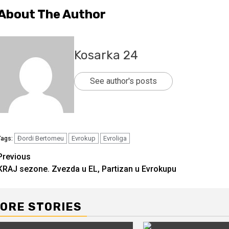
About The Author
Kosarka 24
See author's posts
Đordi Bertomeu
Evrokup
Evroliga
Tags:
Continue
Previous
KRAJ sezone. Zvezda u EL, Partizan u Evrokupu
Reading
ORE STORIES