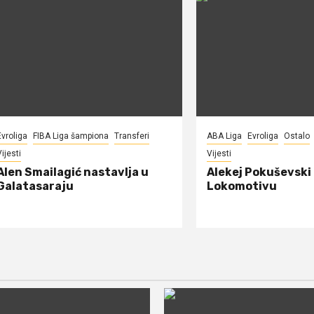
Evroliga
FIBA Liga šampiona
Transferi
ABA Liga
Evroliga
Ostalo
ijesti
Vijesti
Alen Smailagić nastavlja u
Alekej Pokuševski
Galatasaraju
Lokomotivu