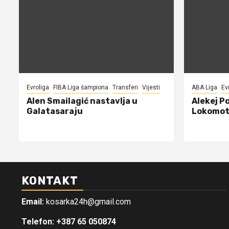
Evroliga
FIBA Liga šampiona
Transferi
Vijesti
ABA Liga
Ev
Alen Smailagić nastavlja u
Alekej P
Galatasaraju
Lokomot
KONTAKT
Email:
kosarka24h@gmail.com
Telefon: +387 65 050874