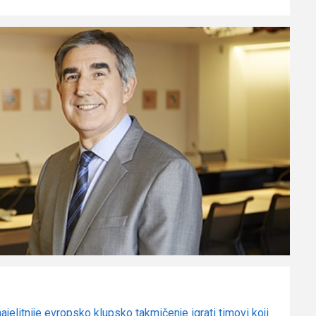
jelitnije evropsko klupsko takmičenje igrati timovi koji