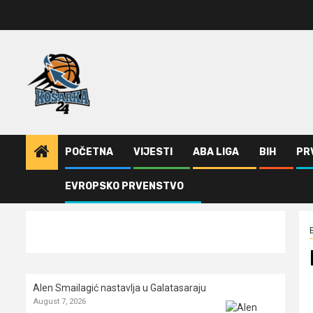
Skip
to
content
POČETNA
VIJESTI
ABA LIGA
BIH
PR
EVROPSKO PRVENSTVO
Home
Evroliga
Bertomeu: Nije kraj nego novi početak
Alen Smailagić nastavlja u Galatasaraju
August 7, 2026