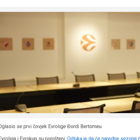
Oglasio se prvi čovjek Evrolige Đordi Bertomeu.
Evroliga i Evrokup su poništeni.
Odluka je da će naredne sezone na