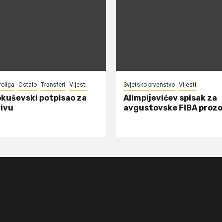
roliga
Ostalo
Transferi
Vijesti
Svjetsko prvenstvo
Vijesti
okuševski potpisao za
Alimpijevićev spisak za
ivu
avgustovske FIBA proz