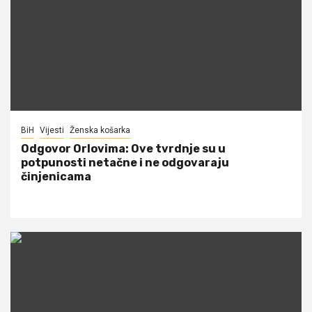
BiH
Vijesti
Ženska košarka
Odgovor Orlovima: ​Ove tvrdnje su u
potpunosti netačne i ne odgovaraju
činjenicama