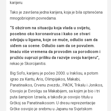
karijeru.
Tako je završena jedna karijera, koja je bila opterećena
mnogobriojnim povredama.
“S obzirom na situaciju koja vlada u svijetu,
posebno oko koronavirusa i kako se stvari
odvijaju u ligama, koje se muče, odlučio sam da
siđem sa scene. Odlučio sam da se povučem.
Imaću više vremena da provodim sa porodicom i
pružiću supruzi priliku da razvije svoju karijeru”,
rekao je Skorcijanitis.
Big Sofo, karijeru je počeo 2000. u Iraklisu, a potom
igrao za Kantu, Aris, Olimpijakos, Makabi,
Panatinaikos, Crvenu zvezdu , PAOK, Trikalu i Jonikos,
Osvojio je Evroligu sa Makabijem, sa kojim je bio i tri
puta šampion Izraela, a takođe je osvojio titulu u
Grčkoj sa Panatinaikosom. U dresu reprezentacije
Grčke osvojio je srebrnu u Japanu na Svjetskom