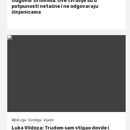
Odgovor Orlovima: ​Ove tvrdnje su u
potpunosti netačne i ne odgovaraju
činjenicama
ABA Liga
Evroliga
Vijesti
Luka Vildoza: Trudom sam stigao dovde i