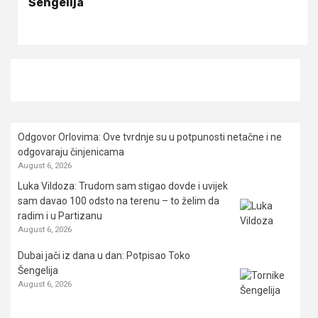
Šengelija
Odgovor Orlovima: ​Ove tvrdnje su u potpunosti netačne i ne
odgovaraju činjenicama
August 6, 2026
Luka Vildoza: Trudom sam stigao dovde i uvijek
sam davao 100 odsto na terenu – to želim da
radim i u Partizanu
August 6, 2026
Dubai jači iz dana u dan: Potpisao Toko
Šengelija
August 6, 2026