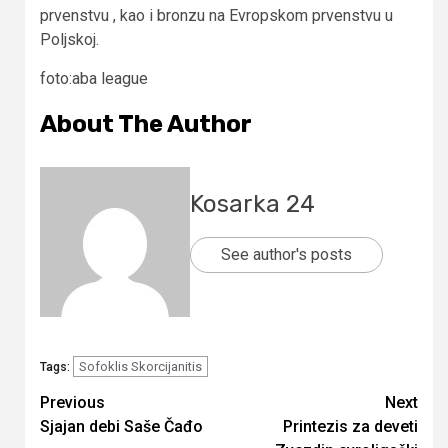
prvenstvu , kao i bronzu na Evropskom prvenstvu u
Poljskoj.
foto:aba league
About The Author
Kosarka 24
See author's posts
Sofoklis Skorcijanitis
Tags:
Continue
Previous
Next
Sjajan debi Saše Čađo
Printezis za deveti
Reading