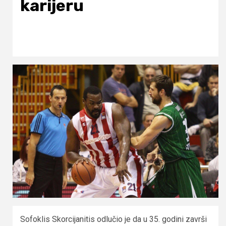
karijeru
Sofoklis Skorcijanitis odlučio je da u 35. godini završi