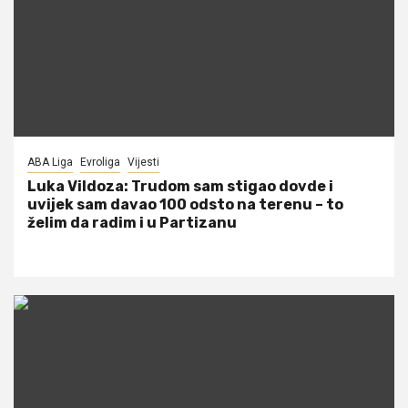
ABA Liga
Evroliga
Vijesti
Luka Vildoza: Trudom sam stigao dovde i
uvijek sam davao 100 odsto na terenu – to
želim da radim i u Partizanu