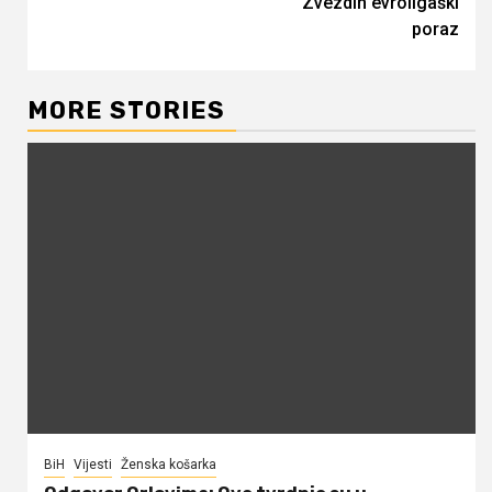
Zvezdin evroligaški
poraz
MORE STORIES
BiH
Vijesti
Ženska košarka