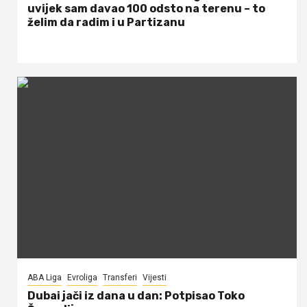
uvijek sam davao 100 odsto na terenu – to
želim da radim i u Partizanu
ABA Liga
Evroliga
Transferi
Vijesti
Dubai jači iz dana u dan: Potpisao Toko