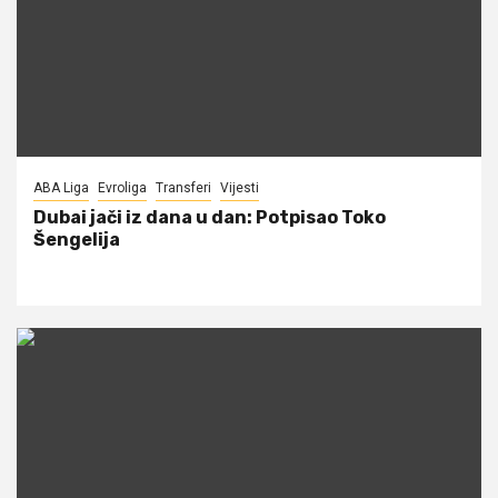
ABA Liga
Evroliga
Transferi
Vijesti
Dubai jači iz dana u dan: Potpisao Toko
Šengelija