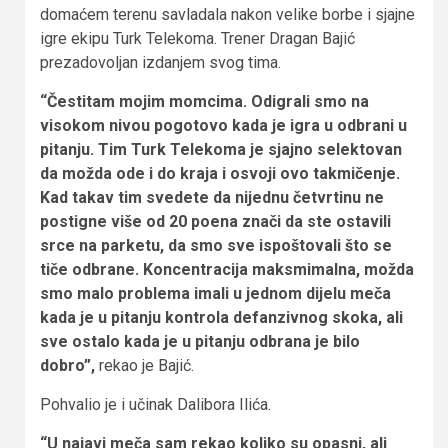
domaćem terenu savladala nakon velike borbe i sjajne
igre ekipu Turk Telekoma. Trener Dragan Bajić
prezadovoljan izdanjem svog tima.
“Čestitam mojim momcima. Odigrali smo na
visokom nivou pogotovo kada je igra u odbrani u
pitanju. Tim Turk Telekoma je sjajno selektovan
da možda ode i do kraja i osvoji ovo takmičenje.
Kad takav tim svedete da nijednu četvrtinu ne
postigne više od 20 poena znači da ste ostavili
srce na parketu, da smo sve ispoštovali što se
tiče odbrane. Koncentracija maksmimalna, možda
smo malo problema imali u jednom dijelu meča
kada je u pitanju kontrola defanzivnog skoka, ali
sve ostalo kada je u pitanju odbrana je bilo
dobro”,
rekao je Bajić.
Pohvalio je i učinak Dalibora Ilića.
“U najavi meča sam rekao koliko su opasni, ali