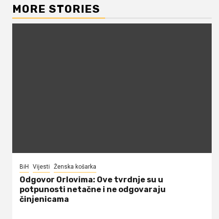
MORE STORIES
BiH
Vijesti
Ženska košarka
Odgovor Orlovima: ​Ove tvrdnje su u
potpunosti netačne i ne odgovaraju
činjenicama