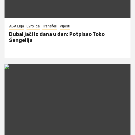
ABA Liga
Evroliga
Transferi
Vijesti
Dubai jači iz dana u dan: Potpisao Toko
Šengelija