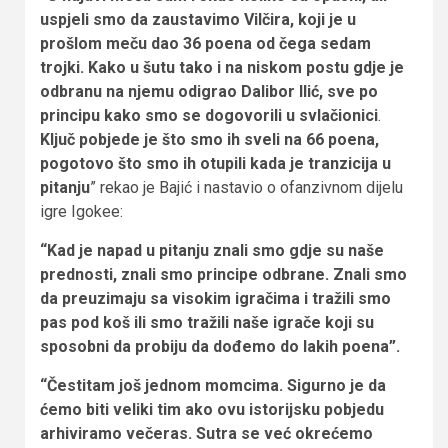
uspjeli smo da zaustavimo Vilčira, koji je u
prošlom meču dao 36 poena od čega sedam
trojki. Kako u šutu tako i na niskom postu gdje je
odbranu na njemu odigrao Dalibor Ilić, sve po
principu kako smo se dogovorili u svlačionici
.
Ključ pobjede je što smo ih sveli na 66 poena,
pogotovo što smo ih otupili kada je tranzicija u
pitanju
” rekao je Bajić i nastavio o ofanzivnom dijelu
igre Igokee:
“Kad je napad u pitanju znali smo gdje su naše
prednosti, znali smo principe odbrane. Znali smo
da preuzimaju sa visokim igračima i tražili smo
pas pod koš ili smo tražili naše igrače koji su
sposobni da probiju da dođemo do lakih poena”.
“Čestitam još jednom momcima. Sigurno je da
ćemo biti veliki tim ako ovu istorijsku pobjedu
arhiviramo večeras. Sutra se već okrećemo