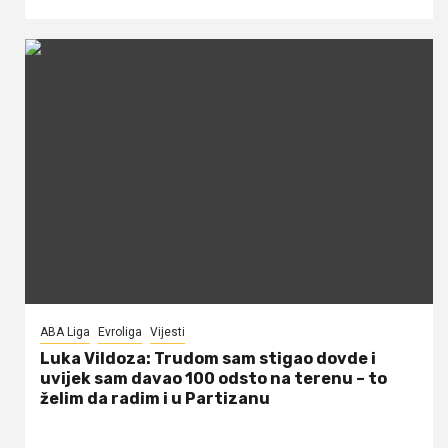
ABA Liga
Evroliga
Vijesti
Luka Vildoza: Trudom sam stigao dovde i
uvijek sam davao 100 odsto na terenu – to
želim da radim i u Partizanu