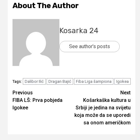
About The Author
Kosarka 24
See author's posts
Dalibor Ilić
Dragan Bajić
Fiba Liga šampiona
Igokea
Tags:
Continue
Previous
Next
FIBA LŠ: Prva pobjeda
Košarkaška kultura u
Reading
Igokee
Srbiji je jedina na svijetu
koja može da se uporedi
sa onom američkom