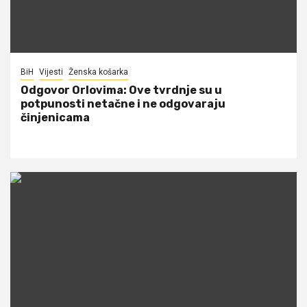
BiH
Vijesti
Ženska košarka
Odgovor Orlovima: ​Ove tvrdnje su u
potpunosti netačne i ne odgovaraju
činjenicama