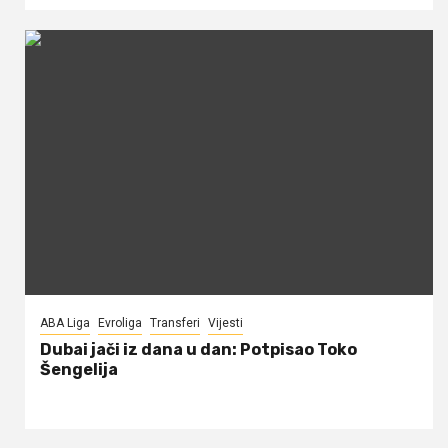
ABA Liga
Evroliga
Transferi
Vijesti
Dubai jači iz dana u dan: Potpisao Toko
Šengelija