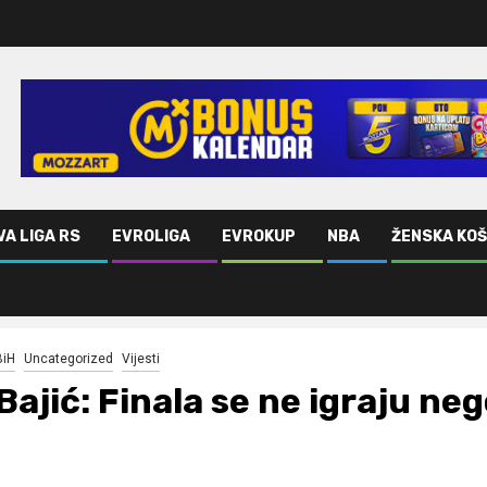
VA LIGA RS
EVROLIGA
EVROKUP
NBA
ŽENSKA KO
BiH
Uncategorized
Vijesti
Bajić: Finala se ne igraju ne