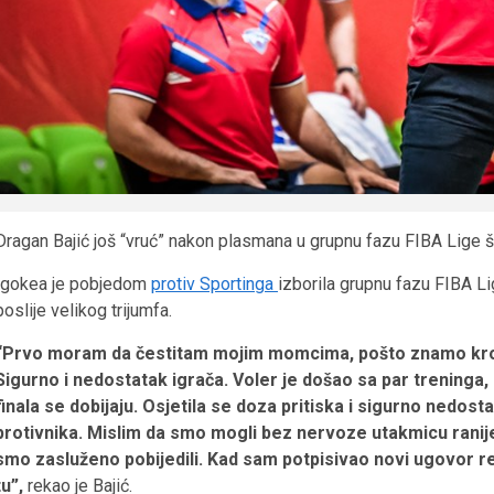
Dragan Bajić još “vruć” nakon plasmana u grupnu fazu FIBA Lige 
Igokea je pobjedom
protiv Sportinga
izborila grupnu fazu FIBA L
poslije velikog trijumfa.
“Prvo moram da čestitam mojim momcima, pošto znamo kroz 
Sigurno i nedostatak igrača. Voler je došao sa par treninga, I
finala se dobijaju. Osjetila se doza pritiska i sigurno nedos
protivnika. Mislim da smo mogli bez nervoze utakmicu ranije 
smo zasluženo pobijedili. Kad sam potpisivao novi ugovor r
tu”,
rekao je Bajić.