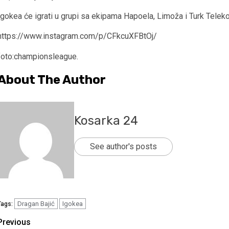
Igokea će igrati u grupi sa ekipama Hapoela, Limoža i Turk Telek
https://www.instagram.com/p/CFkcuXFBtOj/
foto:championsleague.
About The Author
Kosarka 24
See author's posts
Dragan Bajić
Igokea
Tags:
Continue
Previous