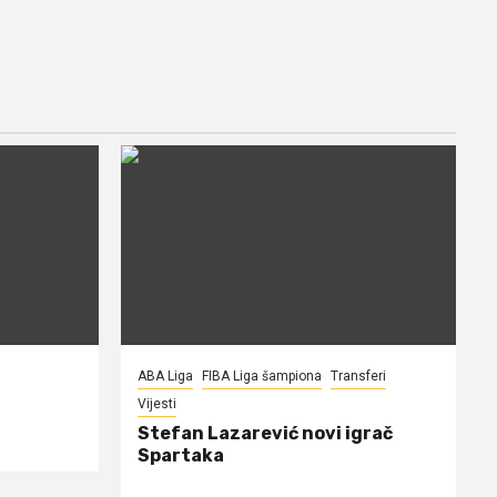
ABA Liga
FIBA Liga šampiona
Transferi
Vijesti
Stefan Lazarević novi igrač
Spartaka