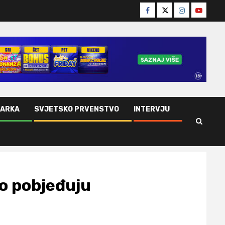
Facebook
Twitter
Instagram
Youtube
ŠARKA
SVJETSKO PRVENSTVO
INTERVJU
go pobjeđuju