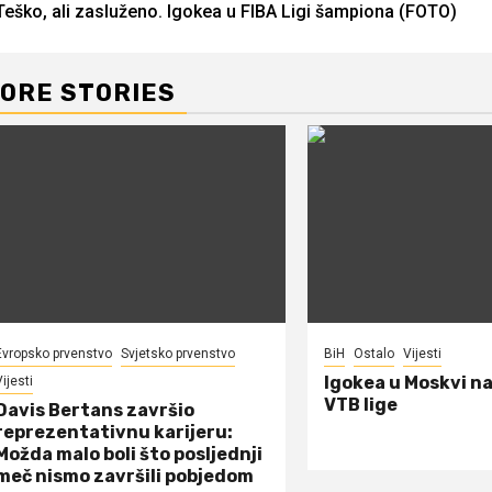
Teško, ali zasluženo. Igokea u FIBA Ligi šampiona (FOTO)
Reading
ORE STORIES
Evropsko prvenstvo
Svjetsko prvenstvo
BiH
Ostalo
Vijesti
Igokea u Moskvi n
ijesti
VTB lige
Davis Bertans završio
reprezentativnu karijeru:
Možda malo boli što posljednji
meč nismo završili pobjedom