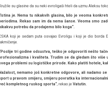
Kružile su glasine da su neki evroligaši hteli da uzmu Aleksu to
“Istina je. Nema tu nikakvih glasina, bilo je veoma konkret
periodima. Rekao sam im da nema šanse. Veoma smo zado
nikakvu potrebu da prodajemo bilo koga“.
CSKA koji je sedam puta osvajao Evroligu i koji je dio borda E
takmičenje.
“Poslije tri godine odsustva, teško je odgovoriti nešto tač
profesionalizma i kvaliteta. Trudim se da gledam što više 
svega problemi su logističke prirode. Kako platiti hotele, k
Nažalost, nemamo još konkretne odgovore, ali nadamo se da 
sport u pravom smijeru, smijeru povratka ka internacionaln
već kompletnog ruskog sporta“
, rekao je
Vatutin.