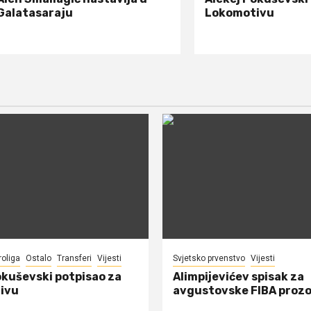
Galatasaraju
Lokomotivu
roliga
Ostalo
Transferi
Vijesti
Svjetsko prvenstvo
Vijesti
okuševski potpisao za
Alimpijevićev spisak za
ivu
avgustovske FIBA proz