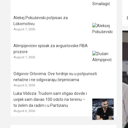
Alekej Pokuševski potpisao za
Lokomotivu
August 7, 2026
Alimpijevićev spisak za avgustovske FIBA
prozore
August 7, 2026
Odgovor Orlovima: ​Ove tvrdnje su u potpunosti
netačne i ne odgovaraju činjenicama
August 6, 2026
Luka Vildoza: Trudom sam stigao dovde i
uvijek sam davao 100 odsto na terenu –
to želim da radim i u Partizanu
August 6, 2026