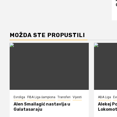
MOŽDA STE PROPUSTILI
Evroliga
FIBA Liga šampiona
Transferi
Vijesti
ABA Liga
Ev
Alen Smailagić nastavlja u
Alekej P
Galatasaraju
Lokomot