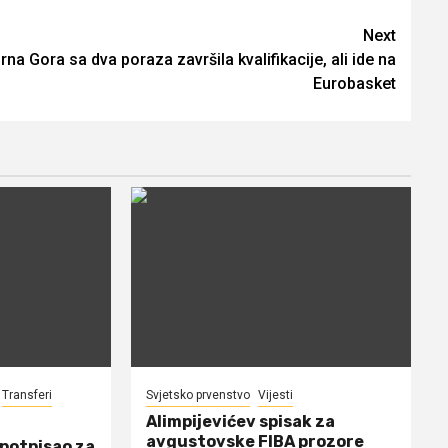
Next
rna Gora sa dva poraza završila kvalifikacije, ali ide na
Eurobasket
Transferi
Svjetsko prvenstvo
Vijesti
Alimpijevićev spisak za
avgustovske FIBA prozore
 potpisao za