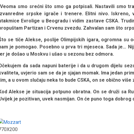
Veoma smo srećni što smo ga potpisali. Nastavili smo tra
izvanredne srpske igrače i trenere. Elitni nivo. Iskre
utakmice Evrolige u Beogradu i vidim zastave CSKA. Trudi
propuštam Partizan i Crvenu zvezdu. Zahvalan sam što srpski
Što se tiče Alekse, poslije Olimpijskih igara, ogromna su 
nam je pomogao. Posebno u prva tri mjeseca. Sada je… Nij
jer je došao u Moskvu i ušao u sezonu bez odmora.
Očekujem da sada napuni baterije i da u drugom dijelu sezo
kvaliteta, uvjerio sam se da je sjajan momak. Ima jedan prim
tim, a u ovom slučaju neka to bude CSKA, on se obično više z
Kod Alekse je situacija potpuno obratna. On se druži sa Rus
Uvijek je pozitivan, uvek nasmijan. On će puno toga dobrog d
770X200