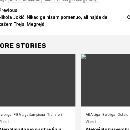
Continue
Previous
Nikola Jokić: Nikad ga nisam pomenuo, ali hajde da
C
Reading
kažem Trejsi Megrejdi
ORE STORIES
Evroliga
FIBA Liga šampiona
Transferi
ABA Liga
Evroliga
Ostalo
ijesti
Vijesti
Alen Smailagić nastavlja u
Alekej Pokuševski