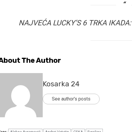
NAJVEĆA LUCKY’S 6 TRKA IKADA: U
About The Author
Kosarka 24
See author's posts
Aleksa Avramović
Andrej Vatutin
CSKA
Evroliga
Tags: