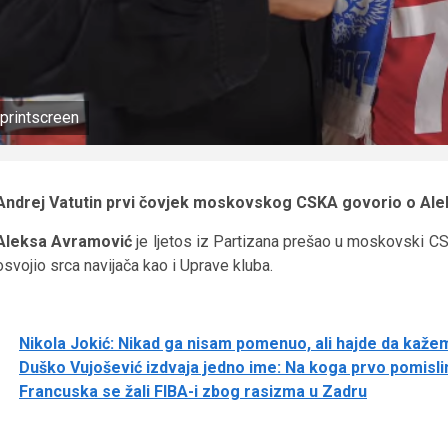
printscreen
Andrej Vatutin prvi čovjek moskovskog CSKA govorio o Ale
Aleksa Avramović
je ljetos iz Partizana prešao u moskovski CSK
osvojio srca navijača kao i Uprave kluba.
Nikola Jokić: Nikad ga nisam pomenuo, ali hajde da kaže
Duško Vujošević izdvaja jedno ime: Na koga prvo pomisl
Francuska se žali FIBA-i zbog rasizma u Zadru