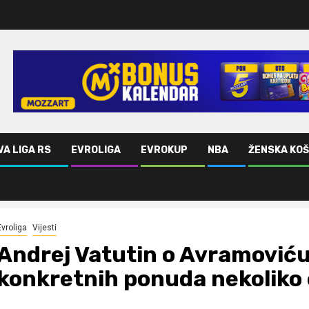
VA LIGA RS
EVROLIGA
EVROKUP
NBA
ŽENSKA KO
tnih ponuda nekoliko evroligaških timova
Evroliga
Vijesti
Andrej Vatutin o Avramoviću:
konkretnih ponuda nekoliko 