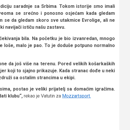
diciju saradnje sa Srbima
.
Tokom istorije smo imali
no, veoma se srećno i ponosno osjećam kada gledam
m se da gledam skoro sve utakmice Evrolige, ali ne
 navijači ističu našu zastavu.
očekivanja bila. Na početku je bio izvanredan, mnogo
e loše, malo je pao. To je doduše potpuno normalno
ne da još više na terenu. Pored velikih košarkaških
jer koji to sjajno prikazuje. Kada stranac dođe u neki
druži sa ostalim strancima u ekipi.
ima, postao je veliki prijatelj sa domaćim igračima.
ati klubu“,
rekao je Vatutin za
Mozzartsport.