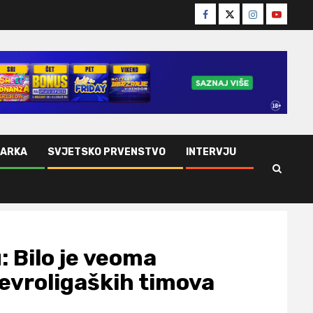
Facebook
Twitter
Instagram
Youtube
ŠARKA
SVJETSKO PRVENSTVO
INTERVJU
 Bilo je veoma
evroligaških timova