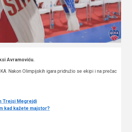
ksi Avramoviću.
A. Nakon Olimpijskih igara pridružio se ekipi i na prečac
m Trejsi Megrejdi
im kad kažete majstor?