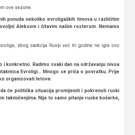
kom ove sezone.
nih ponuda nekoliko evroligaških timova u različitim
voljni Aleksom i čitavim našim rosterom. Nemamo
vrolige, zbog sankcija Rusiji već tri godine ne igra ovo
no i konkretno. Radimo svaki dan na održavanju nivoa
utakmica Evroligi… Mnogo se priča o povratku. Prije
ako organizovati letove.
će politička situacija promijeniti i pokrenuti ruski
im takmičenjima. Nije to samo pitanje ruske košarke,