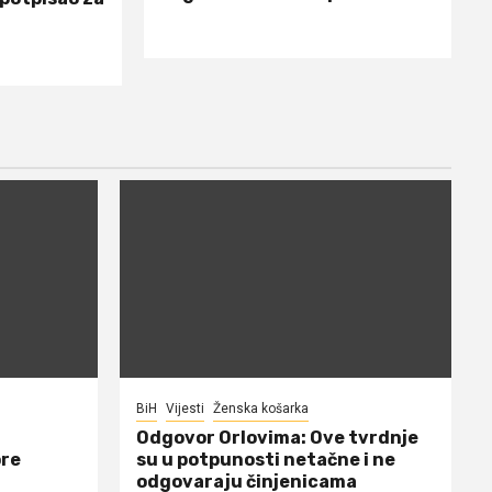
BiH
Vijesti
Ženska košarka
Odgovor Orlovima: ​Ove tvrdnje
ore
su u potpunosti netačne i ne
odgovaraju činjenicama