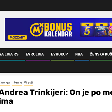
VA LIGA RS
EVROLIGA
EVROKUP
NBA
ŽENSKA KO
n ima
Evroliga
Intervju
Vijesti
Andrea Trinkijeri: On je po m
ima