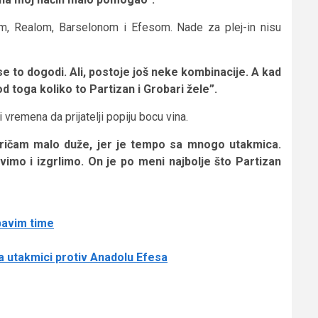
m, Realom, Barselonom i Efesom. Nade za plej-in nisu
se to dogodi. Ali, postoje još neke kombinacije. A kad
d toga koliko to Partizan i Grobari žele”.
 vremena da prijatelji popiju bocu vina.
pričam malo duže, jer je tempo sa mnogo utakmica.
mo i izgrlimo. On je po meni najbolje što Partizan
bavim time
na utakmici protiv Anadolu Efesa