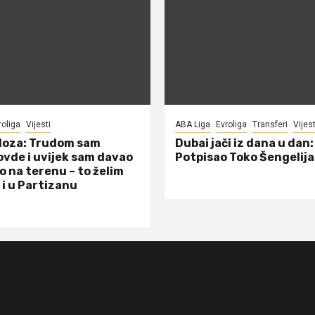
roliga
Vijesti
ABA Liga
Evroliga
Transferi
Vijest
doza: Trudom sam
Dubai jači iz dana u dan:
ovde i uvijek sam davao
Potpisao Toko Šengelija
o na terenu – to želim
 i u Partizanu