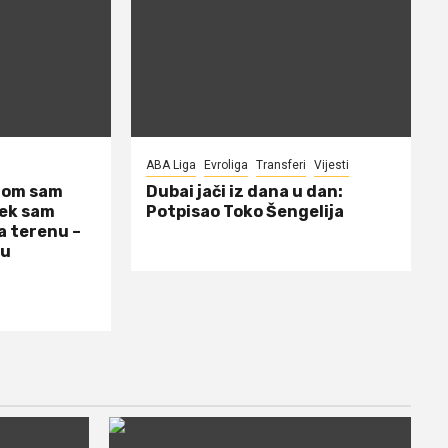
ABA Liga
Evroliga
Transferi
Vijesti
dom sam
Dubai jači iz dana u dan:
jek sam
Potpisao Toko Šengelija
a terenu –
 u