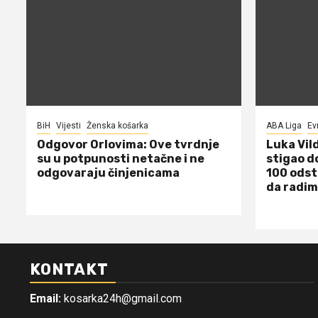
BiH
Vijesti
Ženska košarka
ABA Liga
Ev
Odgovor Orlovima: ​Ove tvrdnje
Luka Vil
su u potpunosti netačne i ne
stigao d
odgovaraju činjenicama
100 odst
da radim
KONTAKT
Email:
kosarka24h@gmail.com