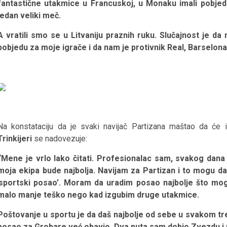
fantastične utakmice u Francuskoj, u Monaku imali pobjedu
jedan veliki meč.
A vratili smo se u Litvaniju praznih ruku. Slučajnost je da
pobjedu za moje igrače i da nam je protivnik Real, Barselona
Na konstataciju da je svaki navijač Partizana maštao da će ita
Trinkijeri
se nadovezuje:
“Mene je vrlo lako čitati. Profesionalac sam, svakog dan
moja ekipa bude najbolja. Navijam za Partizan i to mogu d
’sportski posao’. Moram da uradim posao najbolje što mogu
malo manje teško nego kad izgubim druge utakmice.
Poštovanje u sportu je da daš najbolje od sebe u svakom t
posao za Grobare već obavio. Dva puta sam dobio Zvezdu i