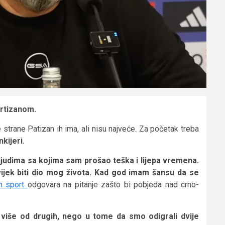
artizanom.
strane Patizan ih ima, ali nisu najveće. Za početak treba
kijeri.
 ljudima sa kojima sam prošao teška i lijepa vremena.
jek biti dio mog života. Kad god imam šansu da se
n sport
odgovara na pitanje zašto bi pobjeda nad crno-
više od drugih, nego u tome da smo odigrali dvije