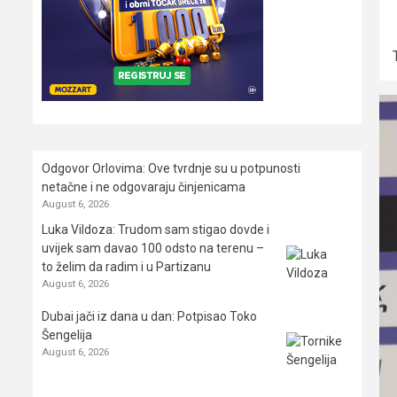
Odgovor Orlovima: ​Ove tvrdnje su u potpunosti
netačne i ne odgovaraju činjenicama
August 6, 2026
Luka Vildoza: Trudom sam stigao dovde i
uvijek sam davao 100 odsto na terenu –
to želim da radim i u Partizanu
August 6, 2026
Dubai jači iz dana u dan: Potpisao Toko
Šengelija
August 6, 2026