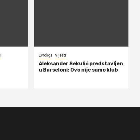
i
Evroliga
Vijesti
Aleksander Sekulić predstavljen
u Barseloni: Ovo nije samo klub