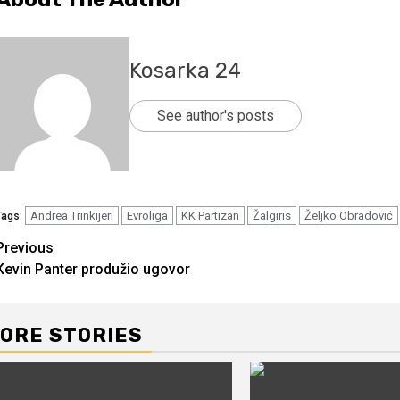
Kosarka 24
See author's posts
Andrea Trinkijeri
Evroliga
KK Partizan
Žalgiris
Željko Obradović
Tags:
Continue
Previous
Kevin Panter produžio ugovor
Reading
ORE STORIES