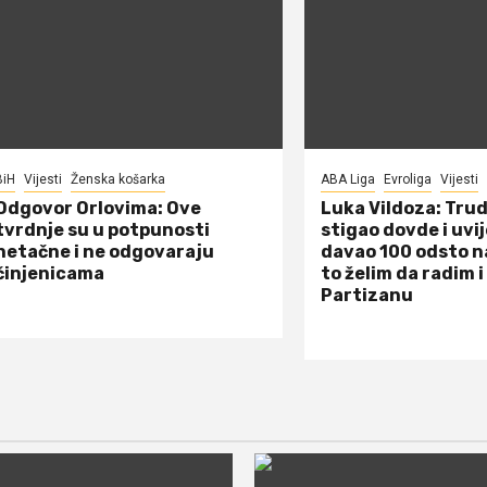
BiH
Vijesti
Ženska košarka
ABA Liga
Evroliga
Vijesti
Odgovor Orlovima: ​Ove
Luka Vildoza: Tru
tvrdnje su u potpunosti
stigao dovde i uvi
netačne i ne odgovaraju
davao 100 odsto n
činjenicama
to želim da radim i
Partizanu