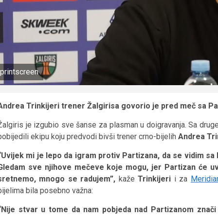
printscreen
Andrea Trinkijeri trener Žalgirisa govorio je pred meč sa P
Žalgiris je izgubio sve šanse za plasman u doigravanja. Sa druge 
pobijedili ekipu koju predvodi bivši trener crno-bijelih
Andrea Trin
“Uvijek mi je lepo da igram protiv Partizana, da se vidim sa
Gledam sve njihove mečeve koje mogu, jer Partizan će uvi
sretnemo, mnogo se radujem”,
kaže
Trinkijeri
i za
Meridia
bijelima bila posebno važna:
“Nije stvar u tome da nam pobjeda nad Partizanom znači 