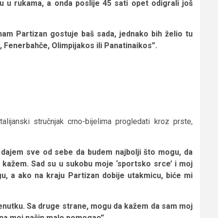
 u rukama, a onda poslije 45 sati opet odigrali još
 nam Partizan gostuje baš sada, jednako bih želio tu
, Fenerbahče, Olimpijakos ili Panatinaikos”.
lijanski stručnjak crno-bijelima progledati kroz prste,
a dajem sve od sebe da budem najbolji što mogu, da
a kažem. Sad su u sukobu moje ‘sportsko srce’ i moj
, a ako na kraju Partizan dobije utakmicu, biće mi
renutku. Sa druge strane, mogu da kažem da sam moj
 na moj način malo pomogao”.