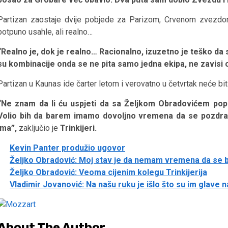
Partizan zaostaje dvije pobjede za Parizom, Crvenom zvezdo
potpuno usahle, ali realno…
“Realno je, dok je realno… Racionalno, izuzetno je teško da 
su kombinacije onda se ne pita samo jedna ekipa, ne zavisi o
Partizan u Kaunas ide čarter letom i verovatno u četvrtak neće biti
“Ne znam da li ću uspjeti da sa Željkom Obradovićem po
Volio bih da barem imamo dovoljno vremena da se pozdravi
ima”,
zaključio je
Trinkijeri.
Kevin Panter produžio ugovor
Željko Obradović: Moj stav je da nemam vremena da se 
Željko Obradović: Veoma cijenim kolegu Trinkijerija
Vladimir Jovanović: Na našu ruku je išlo što su im glave 
About The Author