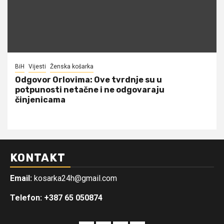
BiH
Vijesti
Ženska košarka
Odgovor Orlovima: ​Ove tvrdnje su u
potpunosti netačne i ne odgovaraju
činjenicama
KONTAKT
Email:
kosarka24h@gmail.com
Telefon: +387 65 050874