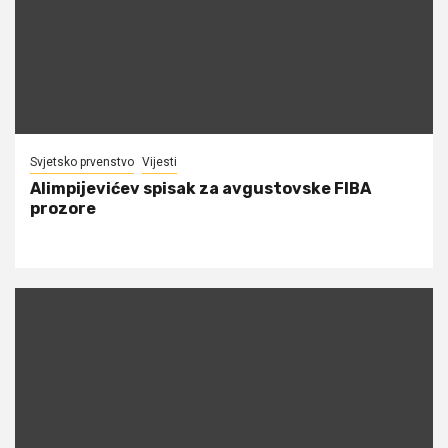
Svjetsko prvenstvo
Vijesti
Alimpijevićev spisak za avgustovske FIBA
prozore