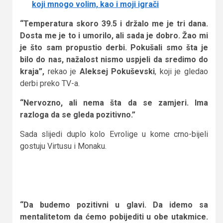
koji mnogo volim, kao i moji igrači
“Temperatura skoro 39.5 i držalo me je tri dana.
Dosta me je to i umorilo, ali sada je dobro. Žao mi
je što sam propustio derbi. Pokušali smo šta je
bilo do nas, nažalost nismo uspjeli da sredimo do
kraja”,
rekao je
Aleksej Pokuševski
, koji je gledao
derbi preko TV-a.
“Nervozno, ali nema šta da se zamjeri. Ima
razloga da se gleda pozitivno.”
Sada slijedi duplo kolo Evrolige u kome crno-bijeli
gostuju Virtusu i Monaku.
“Da budemo pozitivni u glavi. Da idemo sa
mentalitetom da ćemo pobijediti u obe utakmice.