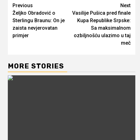
Continue
Previous
Next
Željko Obradović o
Vasilije Pušica pred finale
Reading
Sterlingu Braunu: On je
Kupa Republike Srpske:
zaista nevjerovatan
Sa maksimalnom
primjer
ozbiljnošću ulazimo u taj
meč
MORE STORIES