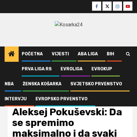
Skip
Facebook
Twitter
Instagra
Yout
to
content
POČETNA
VIJESTI
ABA LIGA
BIH
PRVA LIGA RS
EVROLIGA
EVROKUP
Home
Evroliga
Aleksej Pokuševski: Da se spremimo maksimalno i da svaki igrač
doprinese maksimalno
NBA
ŽENSKA KOŠARKA
SVJETSKO PRVENSTVO
INTERVJU
EVROPSKO PRVENSTVO
Evroliga
Vijesti
Aleksej Pokuševski: Da
se spremimo
maksimalno i da svaki