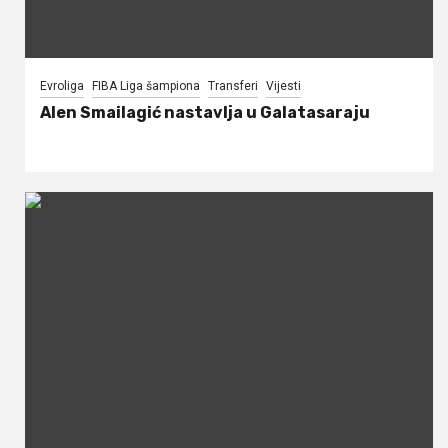
Evroliga
FIBA Liga šampiona
Transferi
Vijesti
Alen Smailagić nastavlja u Galatasaraju