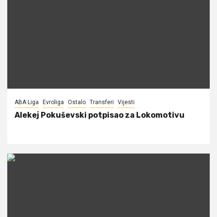
ABA Liga
Evroliga
Ostalo
Transferi
Vijesti
Alekej Pokuševski potpisao za Lokomotivu