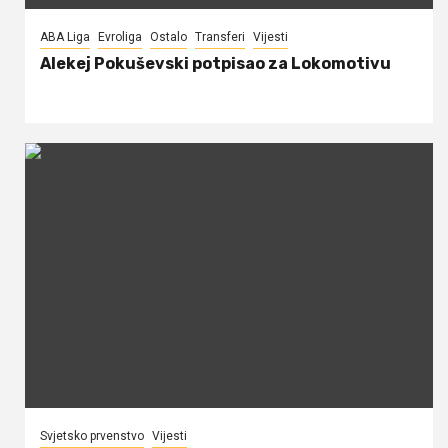
ABA Liga
Evroliga
Ostalo
Transferi
Vijesti
Alekej Pokuševski potpisao za Lokomotivu
Svjetsko prvenstvo
Vijesti