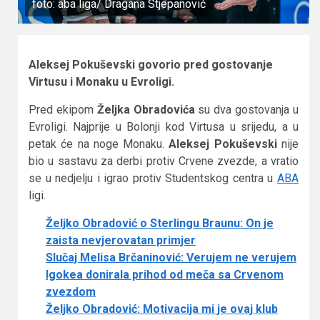
foto: aba liga/ Dragana Stjepanović
Aleksej Pokuševski govorio pred gostovanje
Virtusu i Monaku u Evroligi.
Pred ekipom
Željka Obradovića
su dva gostovanja u
Evroligi. Najprije u Bolonji kod Virtusa u srijedu, a u
petak će na noge Monaku.
Aleksej Pokuševski
nije
bio u sastavu za derbi protiv Crvene zvezde, a vratio
se u nedjelju i igrao protiv Studentskog centra u
ABA
ligi.
Željko Obradović o Sterlingu Braunu: On je
zaista nevjerovatan primjer
Slučaj Melisa Brčaninović: Verujem ne verujem
Igokea donirala prihod od meča sa Crvenom
zvezdom
Željko Obradović: Motivacija mi je ovaj klub