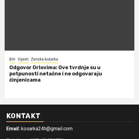
BiH
Vijesti
Ženska košarka
Odgovor Orlovima: ​Ove tvrdnje su u
potpunosti netačne i ne odgovaraju
činjenicama
KONTAKT
Email:
kosarka24h@gmail.com