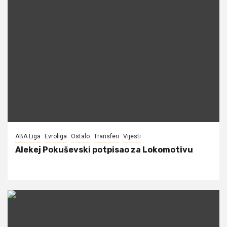
ABA Liga
Evroliga
Ostalo
Transferi
Vijesti
Alekej Pokuševski potpisao za Lokomotivu