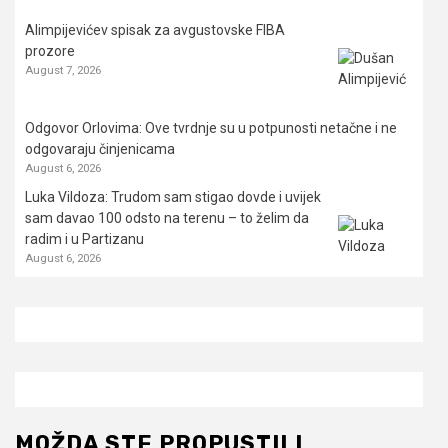
Alimpijevićev spisak za avgustovske FIBA
prozore
August 7, 2026
Odgovor Orlovima: ​Ove tvrdnje su u potpunosti netačne i ne
odgovaraju činjenicama
August 6, 2026
Luka Vildoza: Trudom sam stigao dovde i uvijek
sam davao 100 odsto na terenu – to želim da
radim i u Partizanu
August 6, 2026
MOŽDA STE PROPUSTILI