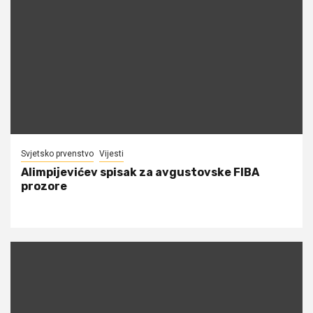
Svjetsko prvenstvo
Vijesti
Alimpijevićev spisak za avgustovske FIBA
prozore