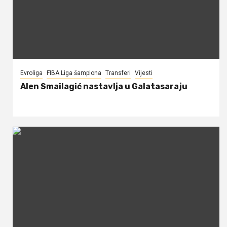
Evroliga
FIBA Liga šampiona
Transferi
Vijesti
Alen Smailagić nastavlja u Galatasaraju