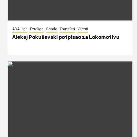
ABA Liga
Evroliga
Ostalo
Transferi
Vijesti
Alekej Pokuševski potpisao za Lokomotivu