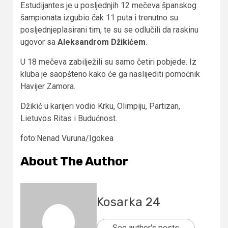
Estudijantes je u posljednjih 12 mečeva španskog
šampionata izgubio čak 11 puta i trenutno su
posljednjeplasirani tim, te su se odlučili da raskinu
ugovor sa
Aleksandrom Džikićem
.
U 18 mečeva zabilježili su samo četiri pobjede. Iz
kluba je saopšteno kako će ga naslijediti pomoćnik
Havijer Zamora.
Džikić u karijeri vodio Krku, Olimpiju, Partizan,
Lietuvos Ritas i Budućnost.
foto:Nenad Vuruna/Igokea
About The Author
Kosarka 24
See author's posts